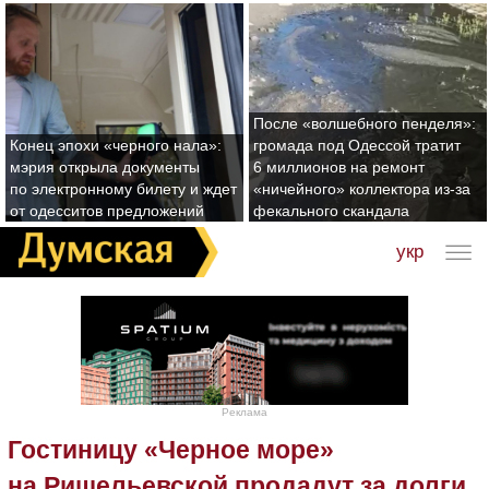
После «волшебного пенделя»:
Конец эпохи «черного нала»:
громада под Одессой тратит
мэрия открыла документы
6 миллионов на ремонт
по электронному билету и ждет
«ничейного» коллектора из-за
от одесситов предложений
фекального скандала
укр
Реклама
Гостиницу «Черное море»
на Ришельевской продадут за долги