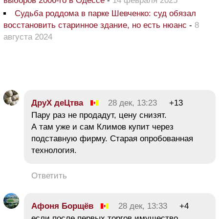
выборов 2006-го в Одессе
-
14 февраля 2025
Судьба роддома в парке Шевченко: суд обязал
восстановить старинное здание, но есть нюанс
-
8
августа 2024
ДруХ деЦтва
28 дек, 13:23
+13
Пару раз не продадут, цену снизят.
А там уже и сам Климов купит через
подставную фирму. Старая опробованная
технология.
Ответить
Афоня Борщёв
28 дек, 13:33
+4
если после первых торгов имущество