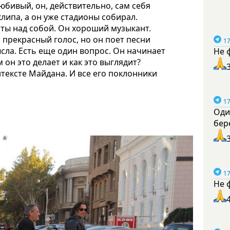
любивый, он, действительно, сам себя
клипа, а он уже стадионы собирал.
оты над собой. Он хороший музыкант.
о прекрасный голос, но он поет песни
17
сла. Есть еще один вопрос. Он начинает
Не 
он это делает и как это выглядит?
нтексте Майдана. И все его поклонники
17
Оди
бер
17
Не 