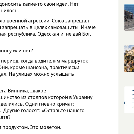
доносить какие-то свои идеи. Нет,
снилось.
ло военной агрессии. Союз запрещал
ы запрещать в целях самозащиты. Иначе
ая республика, Одесская и, не дай Бог,
попсу или нет?
л период, когда водителям маршруток
Они, кроме шансона, практически
щал. На улицах можно услышать
.
га Винника, эдакое
инство из столпов которой в Украину
зделились. Одни гневно кричат:
.
Другие голосят: «Оставьте нашего
жете?
 продуктом. Это моветон.