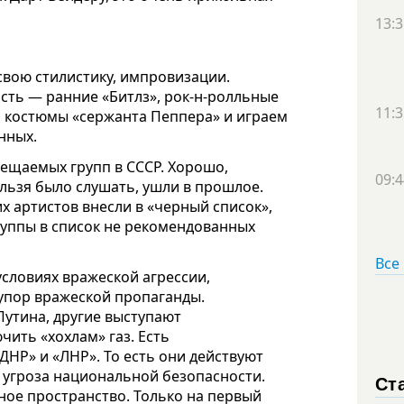
13:3
свою стилистику, импровизации.
асть
—
ранние «Битлз»
,
рок
-
н
-
рол
л
ьные
11:3
 костюмы «сержанта Пеппера» и играем
нных.
ещаемых групп в СССР.
Хорошо,
09:4
ельзя было слушать, ушли в прошлое.
их артистов внесли в «черный список»,
руппы в список не рекомендованных
Все
условиях вражеской агрессии,
рупор вражеской пропаганды.
Путина, другие выступают
ить «хохлам» газ. Есть
ДНР» и «ЛНР». То есть они действуют
о угроза национальной безопасности.
Ст
рное пространство. Только на первый