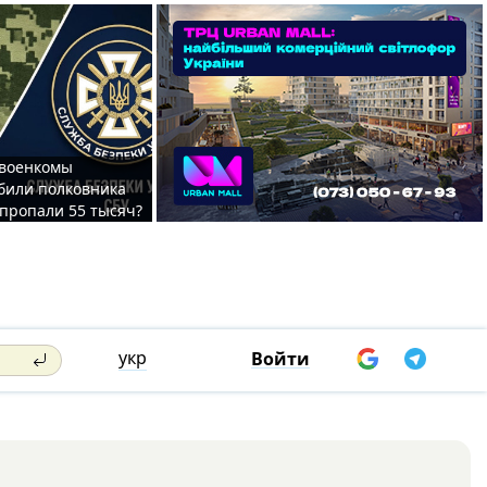
 военкомы
били полковника
 пропали 55 тысяч?
укр
Войти