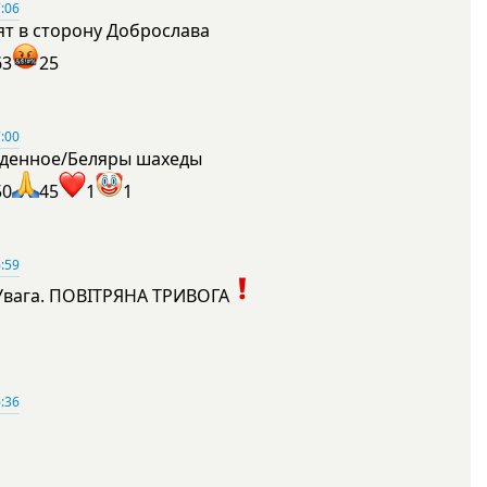
:06
ят в сторону Доброслава
63
25
:00
денное/Беляры шахеды
50
45
1
1
:59
Увага. ПОВІТРЯНА ТРИВОГА
1
:36