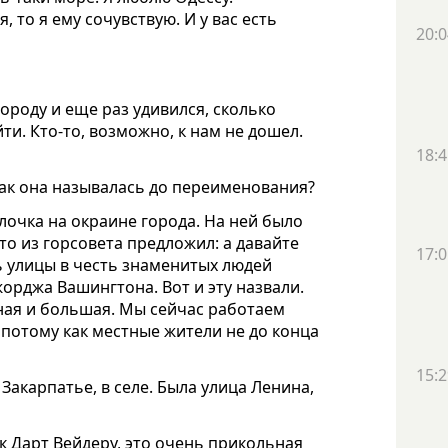
я, то я ему сочувствую.
И у вас есть
20:0
ороду и еще раз удивился, сколько
ти. Кто-то, возможно, к нам не дошел.
18:4
как она называлась до переименования?
лочка на окраине города. На ней было
о-то из горсовета предложил: а давайте
17:0
ь улицы в честь знаменитых людей
орджа Вашингтона. Вот и эту назвали.
ная и большая. Мы сейчас работаем
, потому как местные жители не до конца
15:2
а Закарпатье
,
в селе. Была улица Ленина,
к Дарт Вейдеру, это очень прикольная