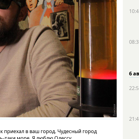
10:4
08:3
6 а
22:5
21:4
к приехал в ваш город. Чудесный город
-таки море. Я люблю Одессу.