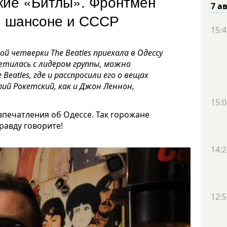
кие «Битлы». Фронтмен
7 а
ке, шансоне и СССР
15:4
й четверки The Beatles приехала в Одессу
етилась с лидером группы, можно
Beatles, где и расспросили его о вещах
ий Рокетский, как и Джон Леннон,
15:0
впечатления об Одессе. Так горожане
равду говорите!
14:2
12:5