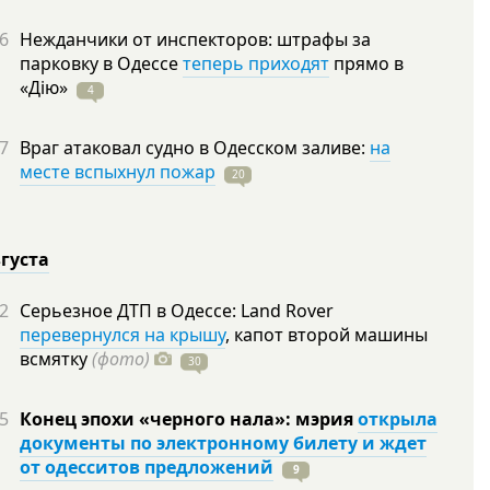
6
Нежданчики от инспекторов: штрафы за
парковку в Одессе
теперь приходят
прямо в
«Дію»
4
7
Враг атаковал судно в Одесском заливе:
на
месте вспыхнул пожар
20
вгуста
2
Серьезное ДТП в Одессе: Land Rover
перевернулся на крышу
, капот второй машины
всмятку
(фото)
30
5
Конец эпохи «черного нала»: мэрия
открыла
документы по электронному билету и ждет
от одесситов предложений
9