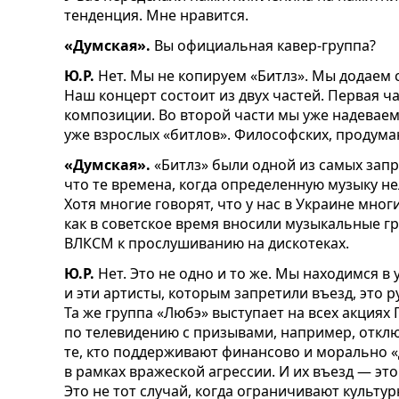
тенденция. Мне нравится.
«
Думская
».
Вы официальная кавер
-
группа?
Ю.Р.
Нет. Мы не копируем «Битлз». Мы додаем 
Наш концерт состоит из двух частей.
Первая ч
композиции.
Во второй части
мы уже надеваем
уже взрослых «би
т
лов». Философских, продума
«Думская».
«Битлз» были одной из самых запр
что те времена, когда определенную музыку н
Хотя многие говорят, что у нас в Украине мног
как в советское время вносили музыкальные г
ВЛКСМ к прослушиванию на дискотеках.
Ю.Р.
Нет. Это не одно и то же. Мы находимся в 
и эти артисты, которым запретили въезд, это 
Та же группа «Любэ»
выступает на всех акциях 
по телевидению с призывами, например, отключ
те, кто поддерживают финансово и морально «
в рамках вражеской агрессии. И их въезд — эт
Это не тот случай, когда ограничивают культу