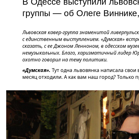
В Одессе выступили львовс
группы — об Олеге Винни
Львовская кавер-группа знаменитой ливерпульско
с единственным выступлением. «Думская» встр
сказать, с ее Джоном Ленноном, в одесском музее 
немузыкальных. Благо, харизматичный лидер Юр
охотно говорил на тему политики.
«Думская».
Тут одна львовянка написала свои 
месяц отходили. А как вам наш город? Только п