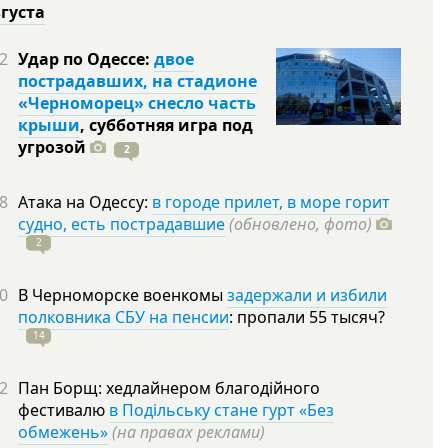
вгуста
2
Удар по Одессе:
двое
пострадавших, на стадионе
«Черноморец» снесло часть
крыши
, субботняя игра под
угрозой
2
8
Атака на Одессу:
в городе прилет, в море горит
судно, есть пострадавшие
(обновлено, фото)
2
0
В Черноморске военкомы
задержали и избили
полковника СБУ на пенсии
: пропали 55
тысяч?
14
2
Пан Борщ: хедлайнером благодійного
фестивалю
в Подільську стане гурт «Без
обмежень»
(на правах реклами)