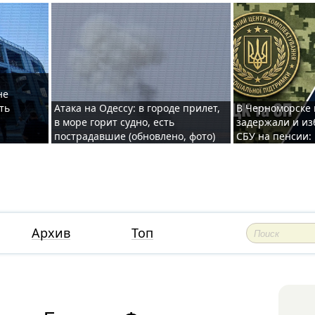
не
ть
Атака на Одессу: в городе прилет,
В Черноморске
в море горит судно, есть
задержали и из
пострадавшие (обновлено, фото)
СБУ на пенсии:
Архив
Топ