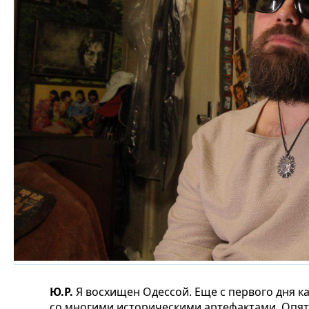
Ю.Р.
Я восхищен Одессой. Еще с первого дня ка
со многими историческими артефактами. Опять