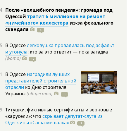
4
После «волшебного пенделя»: громада под
Одессой
тратит 6 миллионов на ремонт
«ничейного» коллектора
из-за фекального
скандала
3
5
В Одессе
легковушка провалилась под асфальт
и утонула
: кто за это ответит — пока загадка
(фото)
17
1
В Одессе
наградили лучших
представителей строительной
отрасли
ко Дню строителя
Украины
(общество)
3
9
Титушки, фиктивные сертификаты и зерновые
«карусели»: что
скрывает депутат-слуга из
Одесчины «Саша-мешалка»
3