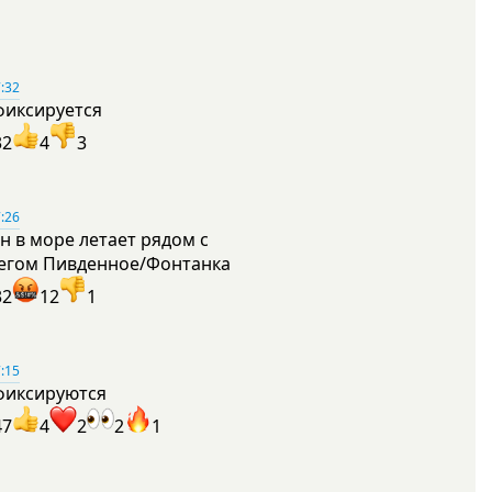
:32
фиксируется
32
4
3
:26
н в море летает рядом с
егом Пивденное/Фонтанка
32
12
1
:15
фиксируются
47
4
2
2
1