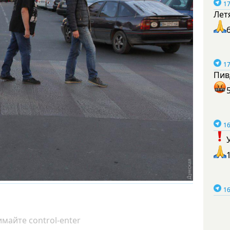
17
Лет
17
Пив
16
16
майте control-enter