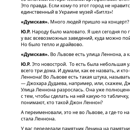
Это правда. Если кому-то этот город не нравитс
единственный в Украине музей «Битлз»!
«Думская».
Много людей пришло на концерт?
Ю.Р.
Народу было маловато. Я шел сегодня по г
у вас всевозможных заведений, куда можно пой
Но было тепло и
драйвово.
«Думская».
Во Львове есть улица Леннона, а 
Ю.Р.
Это новострой.
То есть была небольшая у
всего три дома. И думали, как ее назвать, и кт
Леннона!
Во Львове есть такая штука, называт
— Джохара Дудаева, например, или, скажем, Дж
Улица Леннона разрослась. Она уже полноцен
с тем, чтобы сделать на ней какую-то табличку
понимают, кто такой Джон Леннон?
А переименовали
,
это не во Львове, а где-то н
стала Леннона.
У вас переделали памятник Ленина на памятни