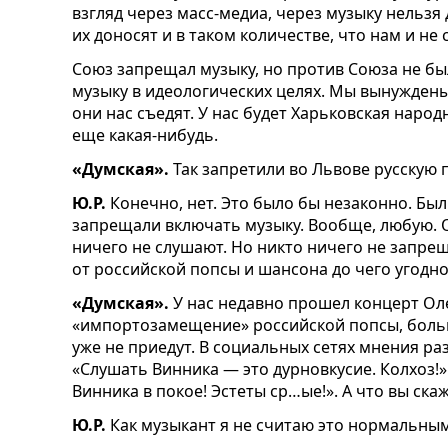
взгляд через масс-медиа, через музыку нельзя 
их доносят и в таком количестве, что нам и не 
Союз запрещал музыку, но против Союза не бы
музыку в идеологических целях. Мы вынужден
они нас съедят. У нас будет Харьковская народн
еще какая-нибудь.
«Думская».
Так запретили во Львове русскую 
Ю.Р.
Конечно, нет. Это было бы незаконно. Бы
запрещали включать музыку. Вообще, любую. 
ничего не слушают. Но никто ничего не запре
от российской попсы
и шансона до чего угодно
«Думская».
У нас недавно прошел концерт Оле
«импортозамещение» российской попсы, больш
уже не приедут. В социальных сетях мнения ра
«Слушать Винника — это дурновкусие. Колхоз!»
Винника в покое! Эстеты ср…ые!».
А что вы ска
Ю.Р.
Как музыкант я не считаю это нормальным