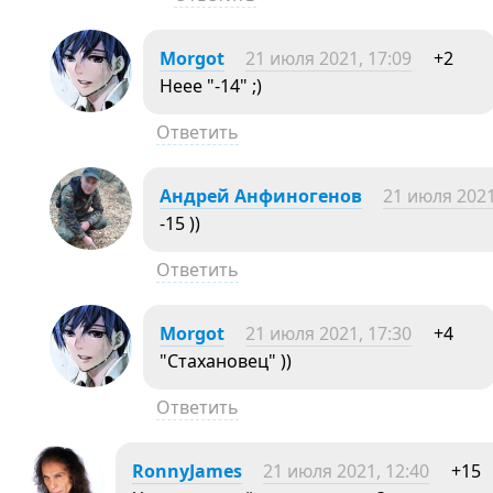
Morgot
21 июля 2021, 17:09
+2
Неее "-14" ;)
Ответить
Андрей Анфиногенов
21 июля 2021
-15 ))
Ответить
Morgot
21 июля 2021, 17:30
+4
"Стахановец" ))
Ответить
RonnyJames
21 июля 2021, 12:40
+15