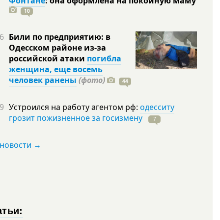
Фонтане
: она оформлена на покойную
маму
10
6
Били по предприятию: в
Одесском районе из-за
российской атаки
погибла
женщина, еще восемь
человек ранены
(фото)
44
9
Устроился на работу агентом рф:
одесситу
грозит пожизненное за госизмену
7
 новости →
атьи: