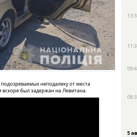
13:3
11:3
09:4
 подозреваемых неподалеку от места
и вскоре был задержан на Левитана.
08:3
5 а