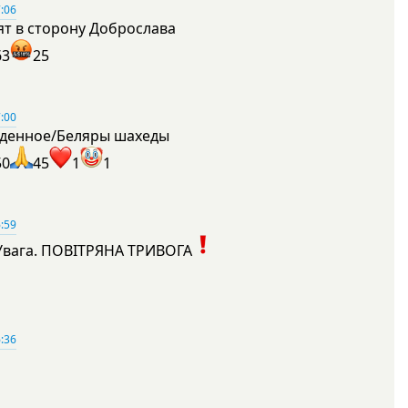
:06
ят в сторону Доброслава
63
25
:00
денное/Беляры шахеды
50
45
1
1
:59
Увага. ПОВІТРЯНА ТРИВОГА
1
:36