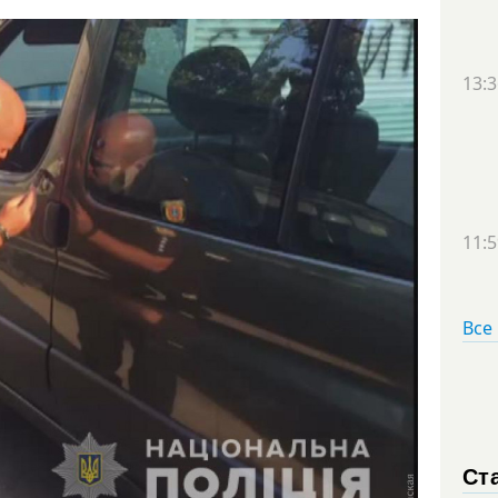
13:3
11:5
Все
Ст