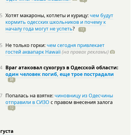
5
Хотят макароны, котлеты и курицу:
чем будут
кормить одесских школьников и почему к
началу года могут не успеть
?
13
5
Не только горки:
чем сегодня привлекает
гостей аквапарк Hawaii
(на правах рекламы)
4
Враг атаковал сухогруз в Одесской области:
один человек погиб, еще трое пострадали
31
7
Попалась на взятке:
чиновницу из Одесчины
отправили в СИЗО
с правом внесения залога
12
вгуста