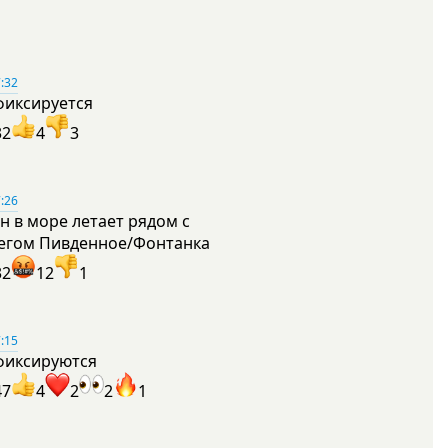
:32
фиксируется
32
4
3
:26
н в море летает рядом с
егом Пивденное/Фонтанка
32
12
1
:15
фиксируются
47
4
2
2
1