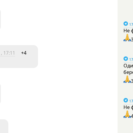
17
Не 
, 17:11
+4
17
Оди
бер
17
Не 