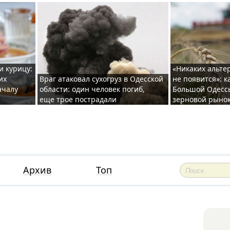
и курицу:
«Никаких альте
их
Враг атаковал сухогруз в Одесской
не появится»: к
ачалу
области: один человек погиб,
Большой Одесс
еще трое пострадали
зерновой рыно
Архив
Топ