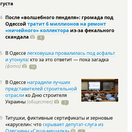
вгуста
4
После «волшебного пенделя»: громада под
Одессой
тратит 6 миллионов на ремонт
«ничейного» коллектора
из-за фекального
скандала
1
5
В Одессе
легковушка провалилась под асфальт
и утонула
: кто за это ответит — пока загадка
(фото)
12
1
В Одессе
наградили лучших
представителей строительной
отрасли
ко Дню строителя
Украины
(общество)
3
9
Титушки, фиктивные сертификаты и зерновые
«карусели»: что
скрывает депутат-слуга из
Одесчины «Саша-мешалка»
3