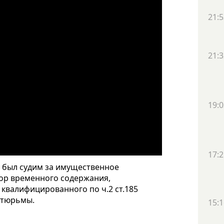
21:5
21:3
19:0
17:2
е был судим за имущественное
тор временного содержания,
квалифицированного по ч.2 ст.185
т тюрьмы.
15:1