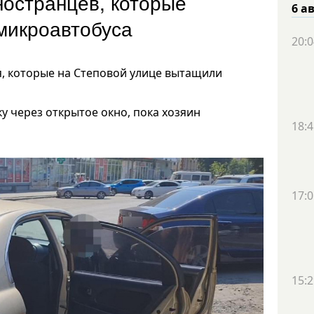
ностранцев, которые
6 а
з микроавтобуса
20:0
я, которые на Степовой улице вытащили
у через открытое окно, пока хозяин
18:4
17:0
15:2