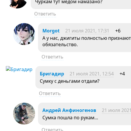
Чуркам тут мёдом намазано?
Ответить
Morgot
21 июля 2021, 17:31
+6
А у нас, джигиты полностью признают
обязательство.
Ответить
Бригадир
21 июля 2021, 12:54
+4
Сумку с деньгами отдали?
Ответить
Андрей Анфиногенов
21 июля 2021
Сумка пошла по рукам…
Ответить