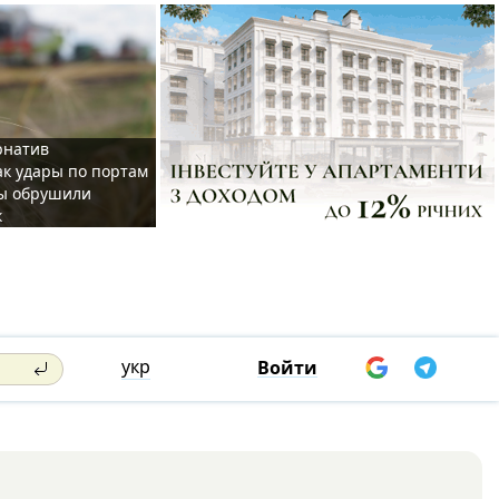
рнатив
ак удары по портам
ы обрушили
к
укр
Войти