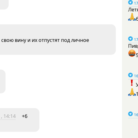
17
Лет
 свою вину и их отпустят под личное
17
Пив
16
16
, 14:14
+6