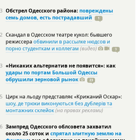
3
Обстрел Одесского района:
повреждены
семь домов, есть пострадавший
1
2
Скандал в Одесском театре кукол: бывшего
режиссера
обвинили в рассылке нюдсов и
порно студенткам и коллегам
(видео)
9
3
«Никаких альтернатив не появится»: как
удары по портам Большой Одессы
обрушили зерновой рынок
23
5
Цирк на льоду представляє «Крижаний Оскар»:
шоу, де трюки виконуються без дублерів та
монтажних склейок
(на правах реклами)
6
Зампред Одесского облсовета захватил
около 25 соток и
спрятал элитную землю на