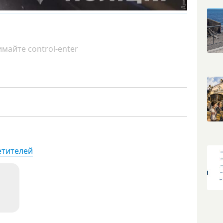
майте control-enter
етителей