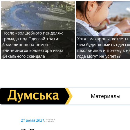
После «волшебного пенделя»:
громада под Одессой тратит
Хотят макароны, котлеты 
6 миллионов на ремонт
чем будут кормить одесск
«ничейного» коллектора из-за
школьников и почему к н
фекального скандала
года могут не успеть?
Материалы
21 июля 2021
, 12:27