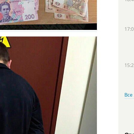
17:0
15:2
Все