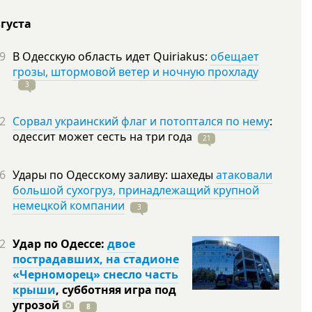
вгуста
9
В Одесскую область идет Quiriakus:
обещает
грозы, штормовой ветер и ночную прохладу
3
2
Сорвал украинский флаг и потоптался по нему
:
одессит может сесть на три
года
21
6
Удары по Одесскому заливу: шахеды
атаковали
большой сухогруз, принадлежащий крупной
немецкой компании
3
2
Удар по Одессе:
двое
пострадавших, на стадионе
«Черноморец» снесло часть
крыши
, субботняя игра под
угрозой
8