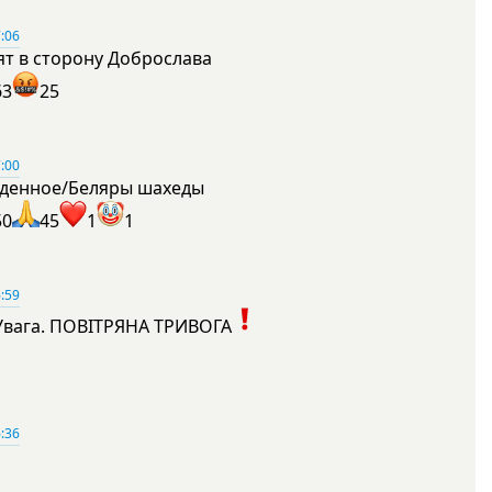
:06
ят в сторону Доброслава
63
25
:00
денное/Беляры шахеды
50
45
1
1
:59
Увага. ПОВІТРЯНА ТРИВОГА
1
:36