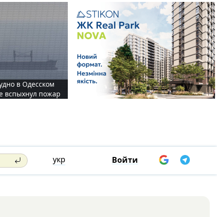
судно в Одесском
те вспыхнул пожар
укр
Войти