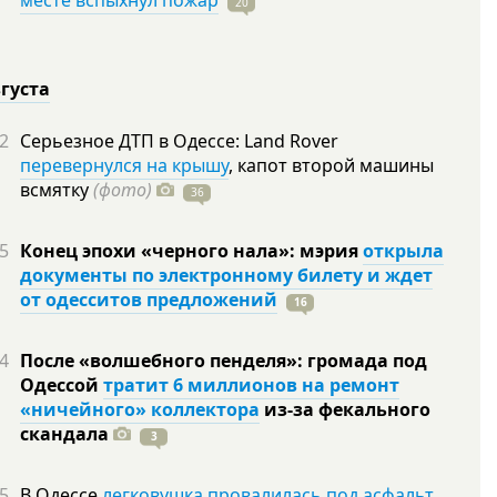
месте вспыхнул пожар
20
вгуста
2
Серьезное ДТП в Одессе: Land Rover
перевернулся на крышу
, капот второй машины
всмятку
(фото)
36
5
Конец эпохи «черного нала»: мэрия
открыла
документы по электронному билету и ждет
от одесситов предложений
16
4
После «волшебного пенделя»: громада под
Одессой
тратит 6 миллионов на ремонт
«ничейного» коллектора
из-за фекального
скандала
3
5
В Одессе
легковушка провалилась под асфальт