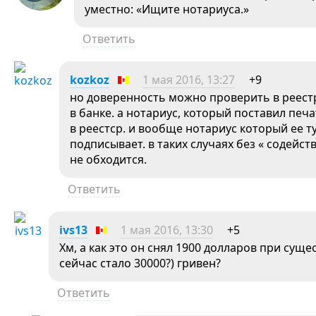
уместно: «Ищите нотариуса.»
Ответить
kozkoz
1 мая 2016, 13:27
+9
но доверенность можно проверить в реестр
в банке. а нотариус, который поставил печ
в реестср. и вообще нотариус который ее т
подписывает. в таких случаях без « содейс
не обходится.
Ответить
ivs13
1 мая 2016, 13:30
+5
Хм, а как это он снял 1900 долларов при сущ
сейчас стало 30000?) гривен?
Ответить