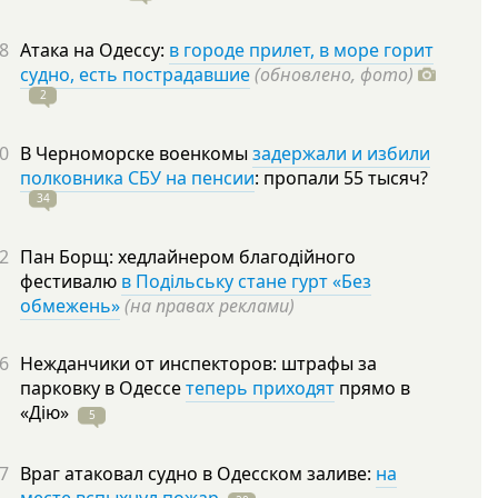
8
Атака на Одессу:
в городе прилет, в море горит
судно, есть пострадавшие
(обновлено, фото)
2
0
В Черноморске военкомы
задержали и избили
полковника СБУ на пенсии
: пропали 55
тысяч?
34
2
Пан Борщ: хедлайнером благодійного
фестивалю
в Подільську стане гурт «Без
обмежень»
(на правах реклами)
6
Нежданчики от инспекторов: штрафы за
парковку в Одессе
теперь приходят
прямо в
«Дію»
5
7
Враг атаковал судно в Одесском заливе:
на