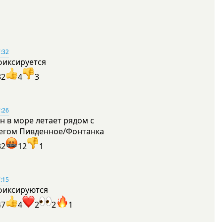
:32
фиксируется
32
4
3
:26
н в море летает рядом с
егом Пивденное/Фонтанка
32
12
1
:15
фиксируются
47
4
2
2
1