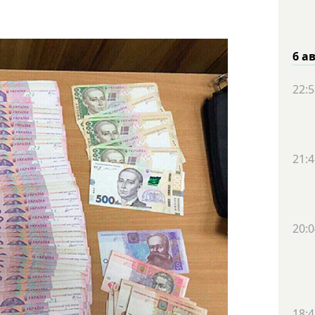
6 а
22:5
21:4
20:0
18:4