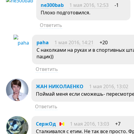
ne300bab
1 мая 2016, 12:53
-1
Плохо подготовился.
Ответить
paha
1 мая 2016, 14:21
+20
С наколками на руках и в спортивных ш
пацик))
Ответить
ЖАН НИКОЛАЕНКО
1 мая 2016, 13:02
Поймай меня если сможешь- пересмотр
Ответить
СержОд
1 мая 2016, 13:03
+7
Сталкивался с етим. Не так все просто.