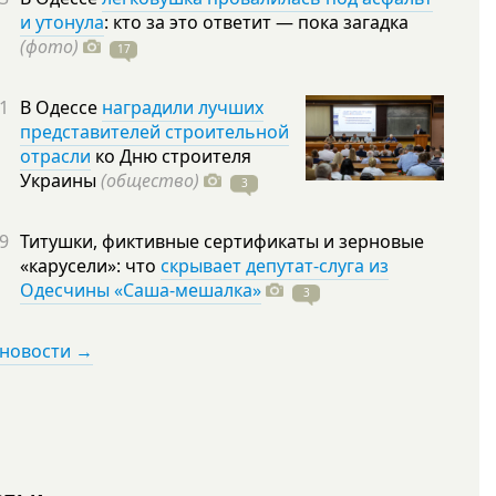
и утонула
: кто за это ответит — пока загадка
(фото)
17
1
В Одессе
наградили лучших
представителей строительной
отрасли
ко Дню строителя
Украины
(общество)
3
9
Титушки, фиктивные сертификаты и зерновые
«карусели»: что
скрывает депутат-слуга из
Одесчины «Саша-мешалка»
3
 новости →