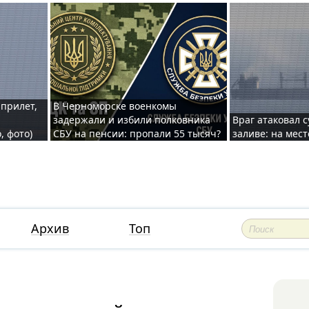
 прилет,
В Черноморске военкомы
задержали и избили полковника
Враг атаковал 
, фото)
СБУ на пенсии: пропали 55 тысяч?
заливе: на мес
Архив
Топ