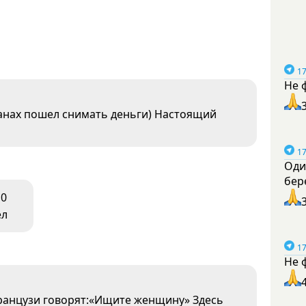
17
Не 
танах пошел снимать деньги) Настоящий
17
Оди
бер
0
ел
17
Не 
 Французи говорят:«Ищите женщину» Здесь