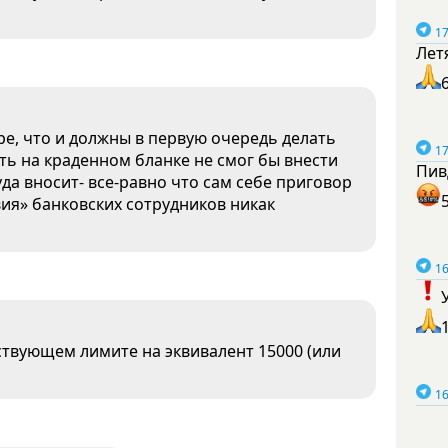
17
Лет
е, что и должны в первую очередь делать
17
ать на краденном бланке не смог бы внести
Пив
уда вносит- все-равно что сам себе приговор
твия» банковских сотрудников никак
16
ествующем лимите на эквивалент 15000 (или
16