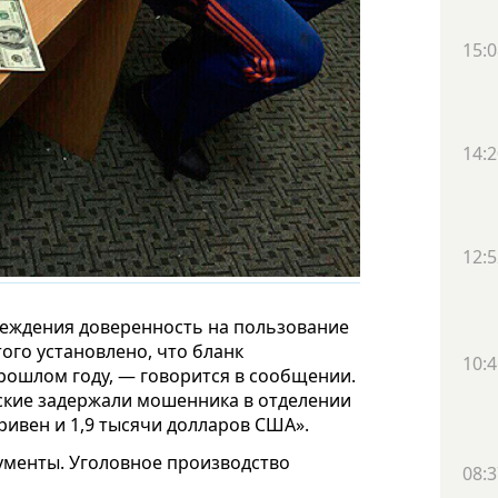
15:0
14:2
12:5
еждения доверенность на пользование
ого установлено, что бланк
10:4
рошлом году, — говорится в сообщении.
ские задержали мошенника в отделении
гривен и 1,9 тысячи долларов США».
ументы. Уголовное производство
08:3