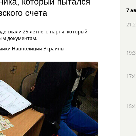
ика, который пытался
овского счета
7 а
21:2
держали 25-летнего парня, который
ным документам.
мики Нацполиции Украины.
19:3
17:4
15:4