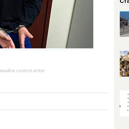
Ст
майте control-enter