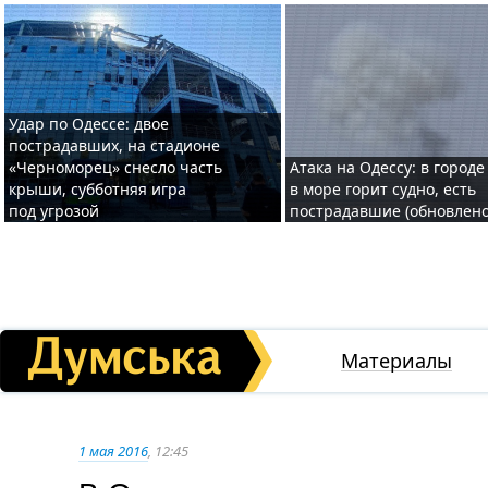
Удар по Одессе: двое
пострадавших, на стадионе
«Черноморец» снесло часть
Атака на Одессу: в городе
крыши, субботняя игра
в море горит судно, есть
под угрозой
пострадавшие (обновлено
Материалы
1 мая 2016
, 12:45