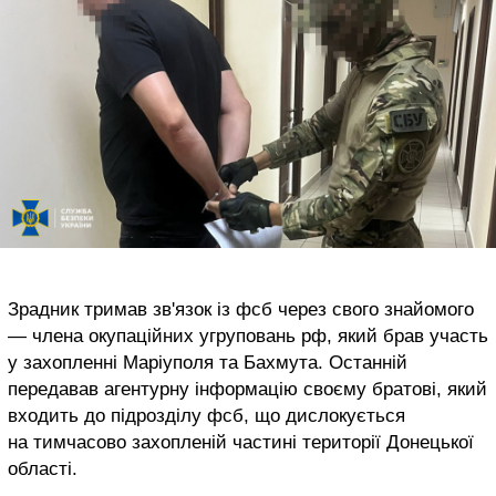
Зрадник тримав зв'язок із фсб через свого знайомого
— члена окупаційних угруповань рф, який брав участь
у захопленні Маріуполя та Бахмута. Останній
передавав агентурну інформацію своєму братові, який
входить до підрозділу фсб, що дислокується
на тимчасово захопленій частині території Донецької
області.