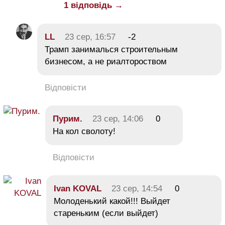
1 відповідь →
LL
23 сер, 16:57
-2
Трамп занималься строительным
бизнесом, а не риалтороством
Відповісти
Пурим.
23 сер, 14:06
0
На кол сволоту!
Відповісти
Ivan KOVAL
23 сер, 14:54
0
Молоденький какой!!! Выйдет
стареньким (если выйдет)