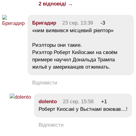
2 відповіді →
Бригадир
23 сер, 13:39
-3
«ним виявився місцевий ріелтор»
Риэлторы они такие.
Риэлтор Роберт Кийосаки на своём
примере научил Дональда Трампа
жильё у американцев отжимать.
Відповісти
dolento
23 сер, 15:58
+1
Роберт Киосакі у Вьєтнамі воював…!
Відповісти