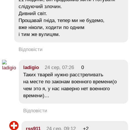
слідуючий злочин.
Дивний світ.
Прощавай гніда, тепер ми не будемо,
вже ніколи, ходити по одним
і тим же вулицям.
Відповісти
ladigio
24 сер, 07:26
0
Таких тварей нужно расстреливать
на месте по законам военного времени(о
чем это я, у нас наверно нет военного
времени)…
Відповісти
rss911
24 сер, 09:12
+2