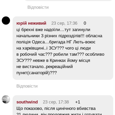
Відповісти
юрій неживий
23 сер, 17:36
0
ці брехні вже надоїли…тут загинули
начальники 3 різних підрозділів!!! обласна
поліція Одеса…бригада НГ Лють-воює
на харківщині..і ЗСУ??? чого ці люди
в робочий час??? робили там??? особливо
ЗСУ??? невже в Кринках йому місця
не вистачало..рекреаційний
пункт(санаторій)???
Відповісти
southwind
23 сер, 17:38
+1
Що показово, після цинічного вбивства
21 людини, він продовжив жити і готувати