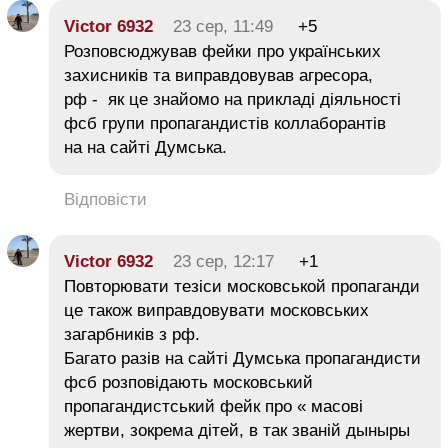
Victor 6932
23 сер, 11:49
+5
Розповсюджував фейки про українських
захисників та виправдовував агресора,
рф - як це знайомо на прикладі діяльності
фсб групи пропагандистів коллаборантів
на на сайті Думська.
Відповісти
Victor 6932
23 сер, 12:17
+1
Повторювати тезіси московськой пропаганди
це також виправдовувати московських
загарбників з рф.
Багато разів на сайті Думська пропагандисти
фсб розповідають московський
пропагандистський фейк про « масові
жертви, зокрема дітей, в так званій дыныры