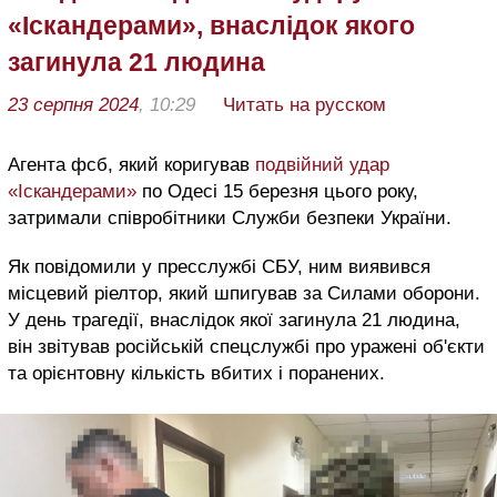
«Іскандерами», внаслідок якого
загинула 21 людина
23 серпня 2024
, 10:29
Читать на русском
Агента фсб, який коригував
подвійний удар
«Іскандерами»
по Одесі 15 березня цього року,
затримали співробітники Служби безпеки України.
Як повідомили у пресслужбі СБУ, ним виявився
місцевий ріелтор, який шпигував за Силами оборони.
У день трагедії, внаслідок якої загинула 21 людина,
він звітував російській спецслужбі про уражені об'єкти
та орієнтовну кількість вбитих і поранених.