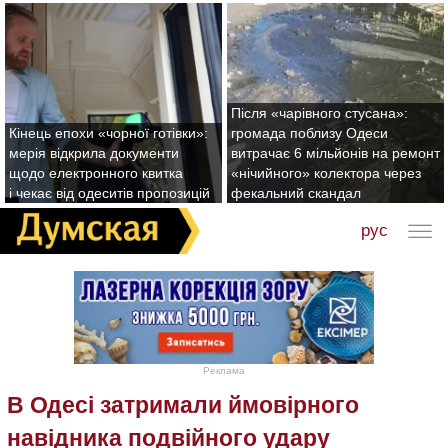
Після «чарівного стусана»:
Кінець епохи «чорної готівки»:
громада поблизу Одеси
мерія відкрила документи
витрачає 6 мільйонів на ремонт
щодо електронного квитка
«нічийного» колектора через
і чекає від одеситів пропозицій
фекальний скандал
рус
Реклама
В Одесі затримали ймовірного
навідника подвійного удару