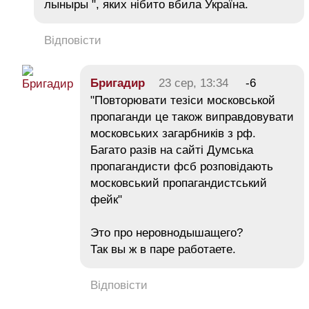
лыныры ", яких нібито вбила Україна.
Відповісти
Бригадир
23 сер, 13:34
-6
"Повторювати тезіси московськой
пропаганди це також виправдовувати
московських загарбників з рф.
Багато разів на сайті Думська
пропагандисти фсб розповідають
московський пропагандистський
фейк"
Это про неровнодышащего?
Так вы ж в паре работаете.
Відповісти