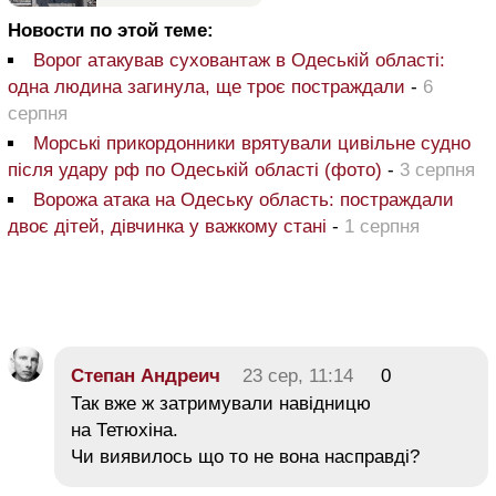
Новости по этой теме:
Ворог атакував суховантаж в Одеській області:
одна людина загинула, ще троє постраждали
-
6
серпня
Морські прикордонники врятували цивільне судно
після удару рф по Одеській області (фото)
-
3 серпня
Ворожа атака на Одеську область: постраждали
двоє дітей, дівчинка у важкому стані
-
1 серпня
Степан Андреич
23 сер, 11:14
0
Так вже ж затримували навідницю
на Тетюхіна.
Чи виявилось що то не вона насправді?