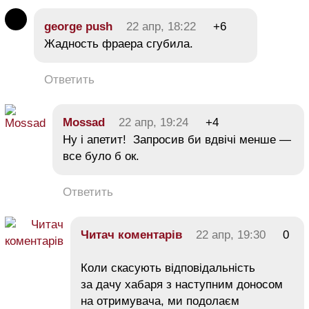
george push
22 апр, 18:22
+6
Жадность фраера сгубила.
Ответить
Mossad
22 апр, 19:24
+4
Ну і апетит! Запросив би вдвічі менше —
все було б ок.
Ответить
Читач коментарів
22 апр, 19:30
0
Коли скасують відповідальність
за дачу хабаря з наступним доносом
на отримувача, ми подолаєм