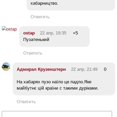
хабарництво.
Ответить
ostap
22 апр, 19:35
+5
Пузатенький
Ответить
Адмирал Крузенштерн
22 апр, 21:49
0
На хабарях пузо наїло це падло.Яке
майбутнє цій країни с такими дуріками.
Ответить