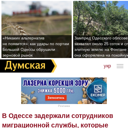
«Никаких альтернатив
Зампред Одесского облсове
не появится»: как удары по портам
захватил около 25 соток и с
Большой Одессы обрушили
элитную землю на Фонтане:
зерновой рынок
она оформлена на покойну
укр
Реклама
В Одессе задержали сотрудников
миграционной службы, которые