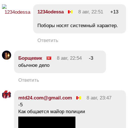
1234odessa
8 авг, 22:51
+13
Поборы носят системный характер.
Ответить
Борщевик
8 авг, 22:54
-3
обычное дело
Ответить
mtd24.com@gmail.com
8 авг, 23:47
-5
Как общается майор полиции