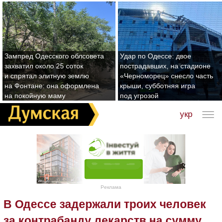
Зампред Одесского облсовета
Удар по Одессе: двое
захватил около 25 соток
пострадавших, на стадионе
и спрятал элитную землю
«Черноморец» снесло часть
на Фонтане: она оформлена
крыши, субботняя игра
на покойную маму
под угрозой
укр
Реклама
В Одессе задержали троих человек
за контрабанду лекарств на сумму