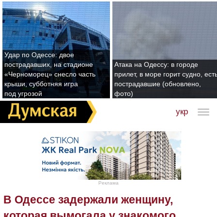
Удар по Одессе: двое
пострадавших, на стадионе
Атака на Одессу: в городе
«Черноморец» снесло часть
прилет, в море горит судно, ест
крыши, субботняя игра
пострадавшие (обновлено,
под угрозой
фото)
укр
Реклама
В Одессе задержали женщину,
которая вымогала у знакомого