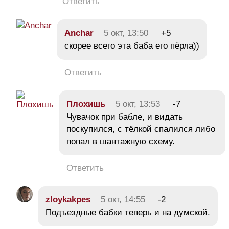
Ответить
Anchar
5 окт, 13:50
+5
скорее всего эта баба его пёрла))
Ответить
Плохишь
5 окт, 13:53
-7
Чувачок при бабле, и видать
поскупился, с тёлкой спалился либо
попал в шантажную схему.
Ответить
zloykakpes
5 окт, 14:55
-2
Подъездные бабки теперь и на думской.