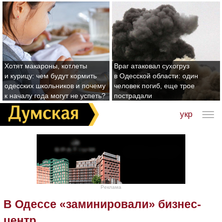
Хотят макароны, котлеты
Враг атаковал сухогруз
и курицу: чем будут кормить
в Одесской области: один
одесских школьников и почему
человек погиб, еще трое
к началу года могут не успеть?
пострадали
укр
Реклама
В Одессе «заминировали» бизнес-
центр