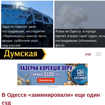
Удар по Одессе: двое
пострадавших, на стадионе
Атака на Одессу: в городе
«Черноморец» снесло часть
прилет, в море горит судно, ест
крыши, субботняя игра
пострадавшие (обновлено,
под угрозой
фото)
укр
Реклама
В Одессе «заминировали» еще один
суд