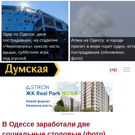
Удар по Одессе: двое
пострадавших, на стадионе
Атака на Одессу: в городе
«Черноморец» снесло часть
прилет, в море горит судно, ест
крыши, субботняя игра
пострадавшие (обновлено,
под угрозой
фото)
укр
Реклама
В Одессе заработали две
социальные столовые (фото)