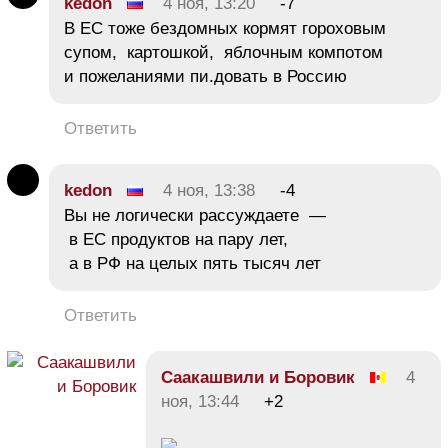
kedon
4 ноя, 13:20
-7
В ЕС тоже бездомных кормят гороховым
супом, картошкой, яблочным компотом
и пожеланиями пи.довать в Россию
Ответить
kedon
4 ноя, 13:38
-4
Вы не логически рассуждаете —
в ЕС продуктов на пару лет,
а в РФ на целых пять тысяч лет
Ответить
Саакашвили и Боровик
4
ноя, 13:44
+2