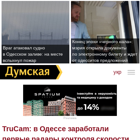
Конец эпохи «черного нала»:
Враг атаковал судно
мэрия открыла документы
в Одесском заливе: на месте
по электронному билету и ждет
вспыхнул пожар
от одесситов предложений
укр
Реклама
TruCam: в Одессе заработали
первые радары контроля скорости