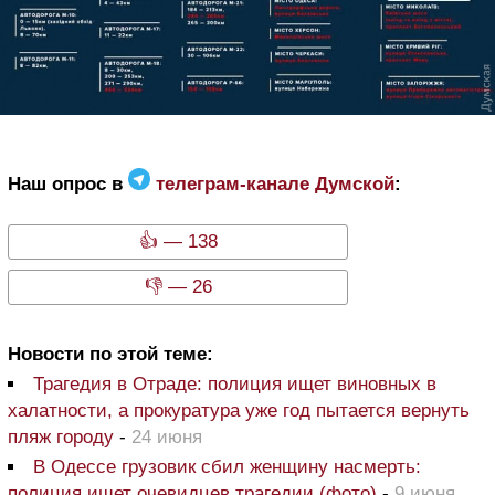
Наш опрос в
телеграм-канале Думской
:
👍 — 138
👎 — 26
Новости по этой теме:
Трагедия в Отраде: полиция ищет виновных в
халатности, а прокуратура уже год пытается вернуть
пляж городу
-
24 июня
В Одессе грузовик сбил женщину насмерть:
полиция ищет очевидцев трагедии (фото)
-
9 июня