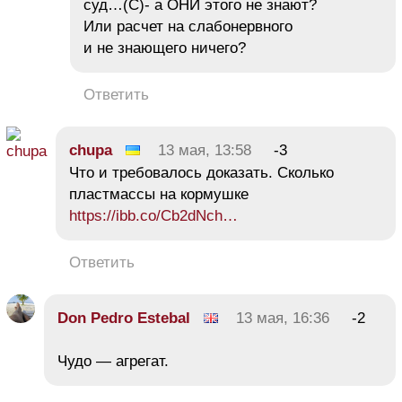
суд…(С)- а ОНИ этого не знают?
Или расчет на слабонервного
и не знающего ничего?
Ответить
chupa
13 мая, 13:58
-3
Что и требовалось доказать. Сколько
пластмассы на кормушке
https://ibb.co/Cb2dNch…
Ответить
Don Pedro Estebal
13 мая, 16:36
-2
Чудо — агрегат.