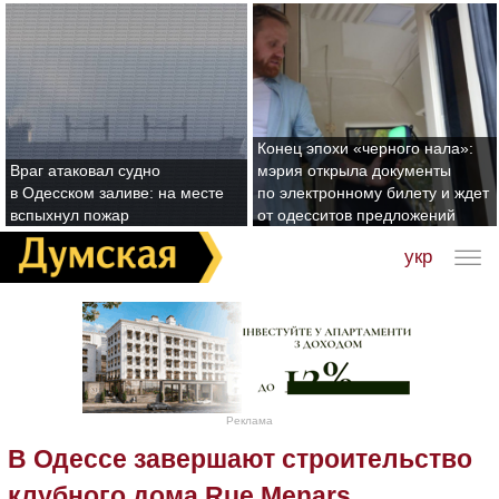
Конец эпохи «черного нала»:
Враг атаковал судно
мэрия открыла документы
в Одесском заливе: на месте
по электронному билету и ждет
вспыхнул пожар
от одесситов предложений
укр
Реклама
В Одессе завершают строительство
клубного дома Rue Menars