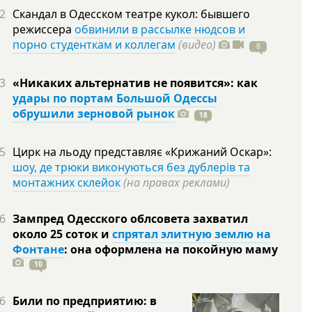
2
Скандал в Одесском театре кукол: бывшего
режиссера
обвинили в рассылке нюдсов и
порно студенткам и коллегам
(видео)
8
3
«Никаких альтернатив не появится»: как
удары по портам Большой Одессы
обрушили зерновой рынок
18
5
Цирк на льоду представляє «Крижаний Оскар»:
шоу, де трюки виконуються без дублерів та
монтажних склейок
(на правах реклами)
6
Зампред Одесского облсовета захватил
около 25 соток и
спрятал элитную землю на
Фонтане
: она оформлена на покойную
маму
10
6
Били по предприятию: в