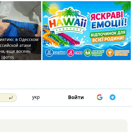
иятию: в Одесском
ссийской атаки
а, еще восемь
 (фото)
укр
Войти