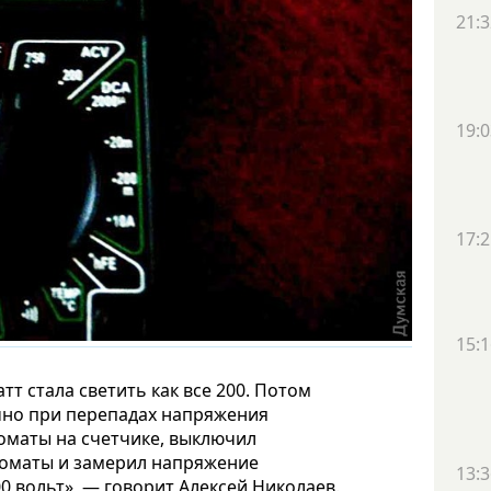
21:3
19:0
17:2
15:1
тт стала светить как все 200. Потом
чно при перепадах напряжения
томаты на счетчике, выключил
томаты и замерил напряжение
13:3
00 вольт», — говорит Алексей Николаев.