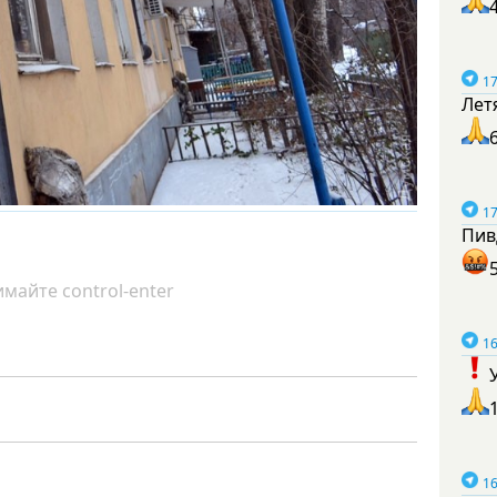
17
Лет
17
Пив
майте control-enter
16
16