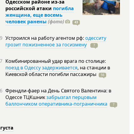
Одесском районе из-за
российской атаки
погибла
женщина, еще восемь
человек ранены
(фото)
43
9
Устроился на работу агентом рф:
одесситу
грозит пожизненное за госизмену
7
7
Комбинированный удар врага по столице:
поезд в Одессу задерживается
, на станции в
Киевской области погибли
пассажиры
56
6
Френдли-фаер на День Святого Валентина: в
Одессе ТЦКшник
забрызгал перцовым
баллончиком оперативника-пограничника
7
вгуста