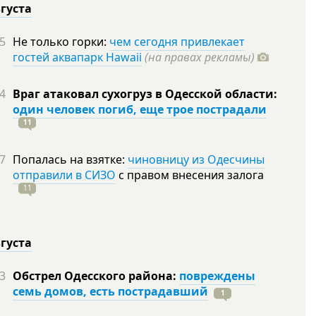
вгуста
5
Не только горки:
чем сегодня привлекает
гостей аквапарк Hawaii
(на правах рекламы)
4
Враг атаковал сухогруз в Одесской области:
один человек погиб, еще трое пострадали
11
7
Попалась на взятке:
чиновницу из Одесчины
отправили в СИЗО
с правом внесения залога
11
вгуста
3
Обстрел Одесского района:
повреждены
семь домов, есть пострадавший
1