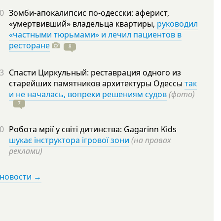
0
Зомби-апокалипсис по-одесски: аферист,
«умертвивший» владельца квартиры,
руководил
«частными тюрьмами» и лечил пациентов в
ресторане
8
3
Спасти Циркульный: реставрация одного из
старейших памятников архитектуры Одессы
так
и не началась, вопреки решениям судов
(фото)
7
0
Робота мрії у світі дитинства: Gagarinn Kids
шукає інструктора ігрової зони
(на правах
реклами)
 новости →