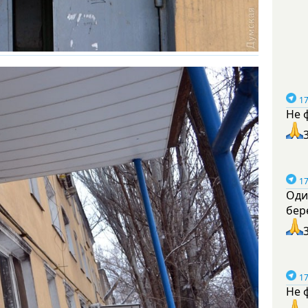
17
Не 
17
Оди
бер
17
Не 