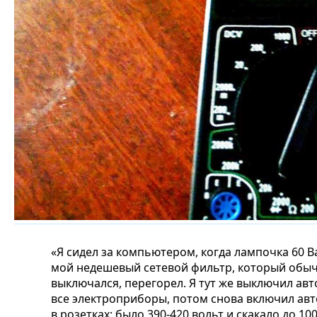
«Я сидел за компьютером, когда лампочка 60 Ва
мой недешевый сетевой фильтр, который обы
выключался, перегорел. Я тут же выключил ав
все электроприборы, потом снова включил ав
в розетках: было 390-420 вольт и скакало до 10