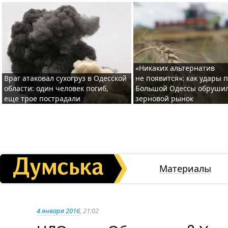
«Никаких альтернатив
Враг атаковал сухогруз в Одесской
не появится»: как удары 
области: один человек погиб,
Большой Одессы обруши
еще трое пострадали
зерновой рынок
Материалы
4 января 2016
, 21:02