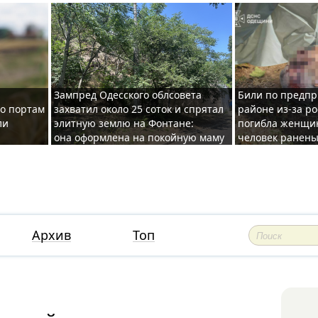
Зампред Одесского облсовета
Били по предпр
по портам
захватил около 25 соток и спрятал
районе из-за ро
ли
элитную землю на Фонтане:
погибла женщин
она оформлена на покойную маму
человек ранены
Архив
Топ