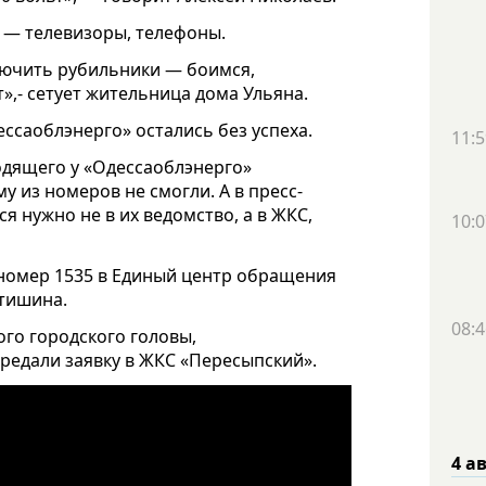
 — телевизоры, телефоны.
лючить рубильники — боимся,
»,- сетует жительница дома Ульяна.
ссаоблэнерго» остались без успеха.
11:5
дящего у «Одессаоблэнерго»
му из номеров не смогли. А в пресс-
 нужно не в их ведомство, а в ЖКС,
10:0
номер 1535 в Единый центр обращения
 тишина.
08:4
го городского головы,
ередали заявку в ЖКС «Пересыпский».
4 а