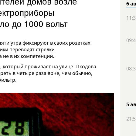
телей домов возле
6 а
ектроприборы
11:3
ло до 1000 вольт
09:4
яти утра фиксируют в своих розетках
тики переводят стрелки
 не в их компетенции.
а, который проживает на улице Шкодова
08:3
гореть в четыре раза ярче, чем обычно,
фильтр.
5 а
21:5