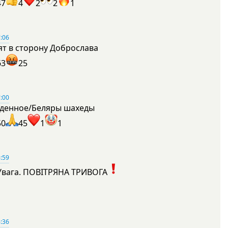
47
4
2
2
1
:06
ят в сторону Доброслава
63
25
:00
денное/Беляры шахеды
50
45
1
1
:59
Увага. ПОВІТРЯНА ТРИВОГА
1
:36