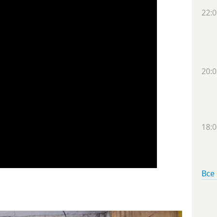
22:0
20:0
18:0
Все