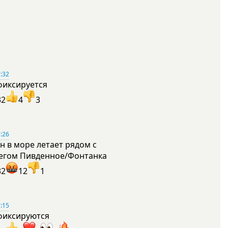
:32
фиксируется
32
4
3
:26
н в море летает рядом с
егом Пивденное/Фонтанка
32
12
1
:15
фиксируются