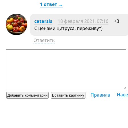
1 ответ →
catarsis
18 февраля 2021, 07:16
+3
С ценами цитруса, переживут)
Ответить
Наве
Правила