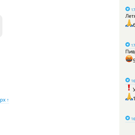
17
Лет
17
Пив
16
рх ↑
16