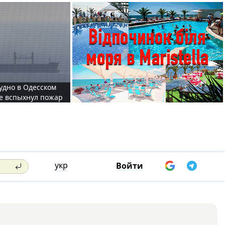
судно в Одесском
те вспыхнул пожар
укр
Войти