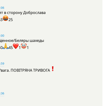
:06
ят в сторону Доброслава
63
25
:00
денное/Беляры шахеды
50
45
1
1
:59
Увага. ПОВІТРЯНА ТРИВОГА
1
:36