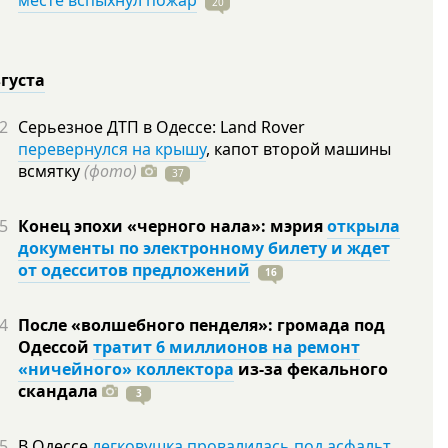
месте вспыхнул пожар
20
вгуста
2
Серьезное ДТП в Одессе: Land Rover
перевернулся на крышу
, капот второй машины
всмятку
(фото)
37
5
Конец эпохи «черного нала»: мэрия
открыла
документы по электронному билету и ждет
от одесситов предложений
16
4
После «волшебного пенделя»: громада под
Одессой
тратит 6 миллионов на ремонт
«ничейного» коллектора
из-за фекального
скандала
3
5
В Одессе
легковушка провалилась под асфальт