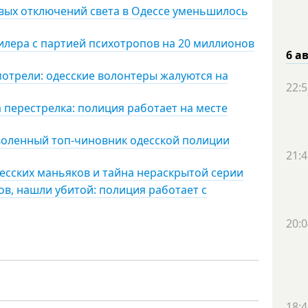
овых отключений света в Одессе уменьшилось
дилера с партией психотропов на 20 миллионов
6 а
мотрели: одесские волонтеры жалуются на
22:5
 перестрелка: полиция работает на месте
воленный топ-чиновник одесской полиции
21:4
есских маньяков и тайна нераскрытой серии
ов, нашли убитой: полиция работает с
20:0
18:4