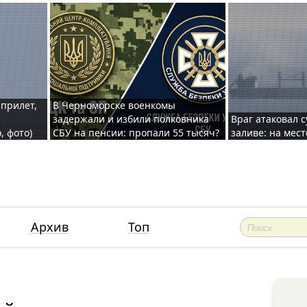
 прилет,
В Черноморске военкомы
задержали и избили полковника
Враг атаковал 
, фото)
СБУ на пенсии: пропали 55 тысяч?
заливе: на мес
Архив
Топ