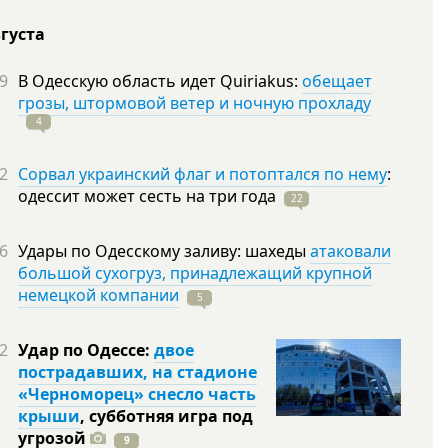
вгуста
9
В Одесскую область идет Quiriakus:
обещает
грозы, штормовой ветер и ночную прохладу
4
2
Сорвал украинский флаг и потоптался по нему
:
одессит может сесть на три
года
22
6
Удары по Одесскому заливу: шахеды
атаковали
большой сухогруз, принадлежащий крупной
немецкой компании
5
2
Удар по Одессе:
двое
пострадавших, на стадионе
«Черноморец» снесло часть
крыши
, субботняя игра под
угрозой
9