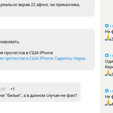
о реально вкрав 22 афоні, чи приказчика,
17
Не 
окировать.
мя протестов в США iPhone
17
я протестов в США iPhone: Гаджеты: Наука
Оди
бер
:48
+1
17
и "белые", а в данном случае-не факт!
Не 