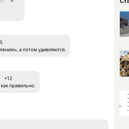
Ст
:03
0
-5
лению», а потом удивляются.
+12
 как правильно.