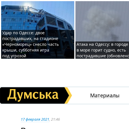
Удар по Одессе: двое
пострадавших, на стадионе
«Черноморец» снесло часть
Атака на Одессу: в городе
крыши, субботняя игра
в море горит судно, есть
под угрозой
пострадавшие (обновлено
Материалы
17 февраля 2021
, 21:46