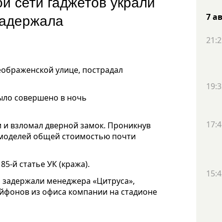
ой сети гаджетов украли
задержала
7 а
21:2
еображенской улице, пострадал
19:3
было совершено в ночь
17:4
 и взломал дверной замок. Проникнув
 моделей общей стоимостью почти
5-й статье УК (кража).
15:4
и задержали менеджера «Цитруса»,
йфонов из офиса компании на стадионе