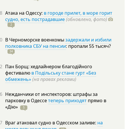
8
Атака на Одессу:
в городе прилет, в море горит
судно, есть пострадавшие
(обновлено, фото)
2
0
В Черноморске военкомы
задержали и избили
полковника СБУ на пенсии
: пропали 55
тысяч?
34
2
Пан Борщ: хедлайнером благодійного
фестивалю
в Подільську стане гурт «Без
обмежень»
(на правах реклами)
6
Нежданчики от инспекторов: штрафы за
парковку в Одессе
теперь приходят
прямо в
«Дію»
5
7
Враг атаковал судно в Одесском заливе:
на