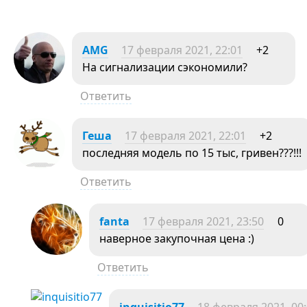
AMG
17 февраля 2021, 22:01
+2
На сигнализации сэкономили?
Ответить
Геша
17 февраля 2021, 22:01
+2
последняя модель по 15 тыс, гривен???!!!
Ответить
fanta
17 февраля 2021, 23:50
0
наверное закупочная цена :)
Ответить