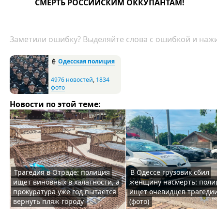
СМЕРТЬ РОССИЙСКИМ ОККУПАНТАМ!
Заметили ошибку? Выделяйте слова с ошибкой и нажи
👮
Одесская полиция
4976 новостей
,
1834
фото
Новости по этой теме:
Трагедия в Отраде: полиция
В Одессе грузовик сбил
ищет виновных в халатности, а
женщину насмерть: поли
прокуратура уже год пытается
ищет очевидцев трагеди
вернуть пляж городу
(фото)