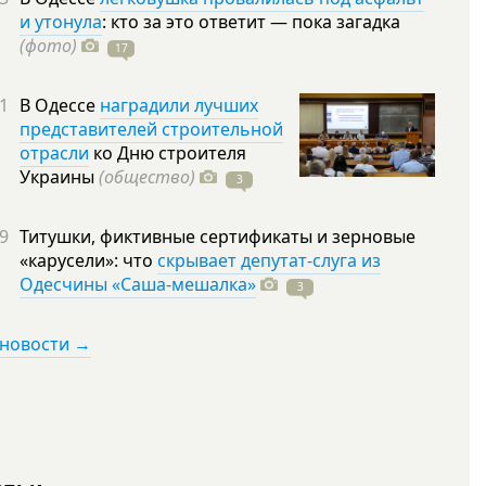
и утонула
: кто за это ответит — пока загадка
(фото)
17
1
В Одессе
наградили лучших
представителей строительной
отрасли
ко Дню строителя
Украины
(общество)
3
9
Титушки, фиктивные сертификаты и зерновые
«карусели»: что
скрывает депутат-слуга из
Одесчины «Саша-мешалка»
3
 новости →