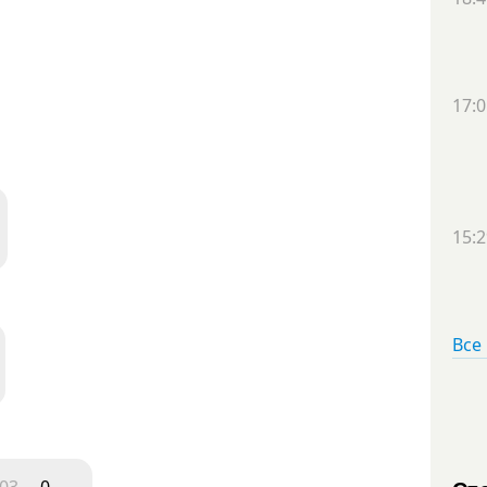
17:0
15:2
Все