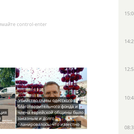
15:0
майте control-enter
14:2
12:5
10:4
Убийство главы одесского
благотворительного фонда и
ция
члена еврейской общины было
и
заказным и долго
планировалось: что известно
08:3