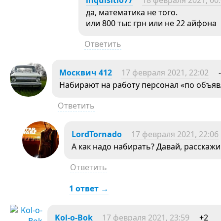
іnquіsitіо77
18 февраля 2021, 00
да, математика не того.
или 800 тыс грн или не 22 айфона
Ответить
Москвич 412
17 февраля 2021, 22:02
Набирают на работу персонал «по объяв
Ответить
LordTornado
17 февраля 2021, 22:06
А как надо набирать? Давай, расскажи
Ответить
1 ответ →
Kol-o-Bok
17 февраля 2021, 23:59
+2