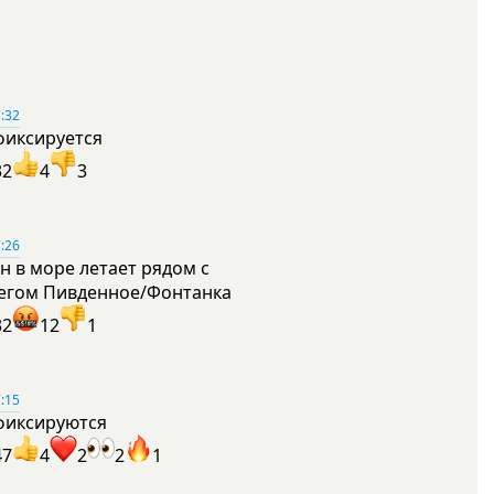
:32
фиксируется
32
4
3
:26
н в море летает рядом с
егом Пивденное/Фонтанка
32
12
1
:15
фиксируются
47
4
2
2
1