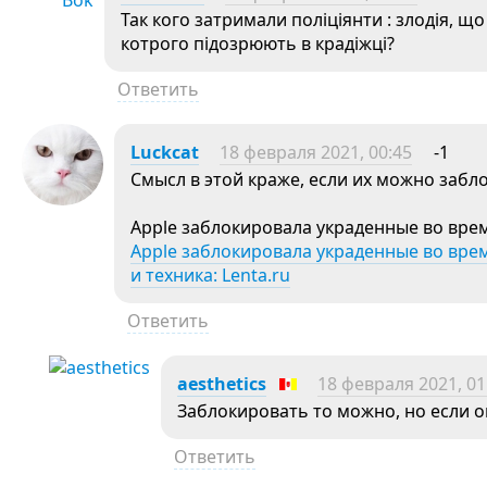
Так кого затримали поліціянти : злодія, щ
котрого підозрюють в крадіжці?
Ответить
Luckcat
18 февраля 2021, 00:45
-1
Смысл в этой краже, если их можно забл
Apple заблокировала украденные во вре
Apple заблокировала украденные во врем
и техника: Lenta.ru
Ответить
aesthetics
18 февраля 2021, 01
Заблокировать то можно, но если он
Ответить