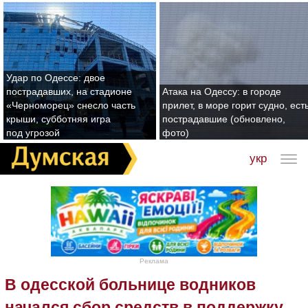
Удар по Одессе: двое
пострадавших, на стадионе
Атака на Одессу: в городе
«Черноморец» снесло часть
прилет, в море горит судно, ест
крыши, субботняя игра
пострадавшие (обновлено,
под угрозой
фото)
укр
Реклама
В одесской больнице водников
начался сбор средств в поддержку