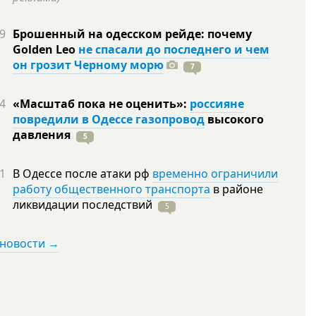
9
Брошенный на одесском рейде: почему
Golden Leo
не спасали до последнего и чем
он грозит Черному морю
7
4
«Масштаб пока не оценить»:
россияне
повредили в Одессе газопровод
высокого
давления
5
1
В Одессе после атаки рф
временно ограничили
работу общественного транспорта
в районе
ликвидации
последствий
5
 новости →