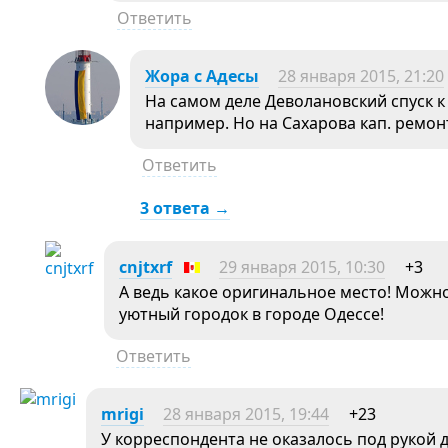
Ответить
Жора с Адесы
28 января 2015, 21:20
На самом деле Деволановский спуск к
например. Но на Сахарова кап. ремон
Ответить
3 ответа →
cnjtxrf
29 января 2015, 10:30
+3
А ведь какое оригинальное место! Мож
уютный городок в городе Одессе!
Ответить
mrigi
28 января 2015, 19:44
+23
У корреспондента не оказалось под рукой 