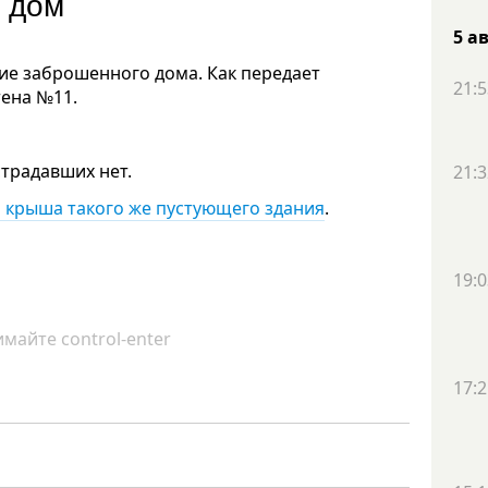
л дом
5 а
е заброшенного дома. Как передает
21:5
тена №11.
традавших нет.
21:3
а крыша такого же пустующего здания
.
19:0
майте control-enter
17:2