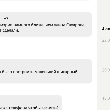
+7
 мэрии намного ближе, чем улица Сахарова,
4 а
т сделали.
22:0
20:0
но было построить маленький шикарный
18:0
даже телефона чтобы заснять?