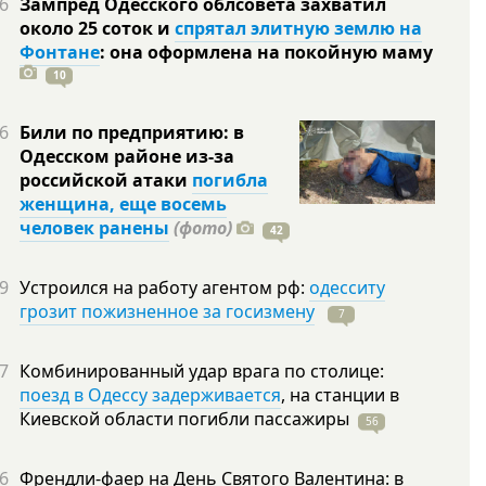
6
Зампред Одесского облсовета захватил
около 25 соток и
спрятал элитную землю на
Фонтане
: она оформлена на покойную
маму
10
6
Били по предприятию: в
Одесском районе из-за
российской атаки
погибла
женщина, еще восемь
человек ранены
(фото)
42
9
Устроился на работу агентом рф:
одесситу
грозит пожизненное за госизмену
7
7
Комбинированный удар врага по столице:
поезд в Одессу задерживается
, на станции в
Киевской области погибли
пассажиры
56
6
Френдли-фаер на День Святого Валентина: в