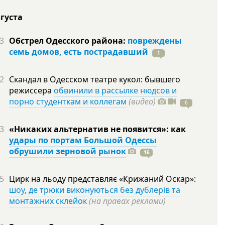
вгуста
3
Обстрел Одесского района:
повреждены
семь домов, есть пострадавший
1
2
Скандал в Одесском театре кукол: бывшего
режиссера
обвинили в рассылке нюдсов и
порно студенткам и коллегам
(видео)
6
3
«Никаких альтернатив не появится»: как
удары по портам Большой Одессы
обрушили зерновой рынок
16
5
Цирк на льоду представляє «Крижаний Оскар»:
шоу, де трюки виконуються без дублерів та
монтажних склейок
(на правах реклами)