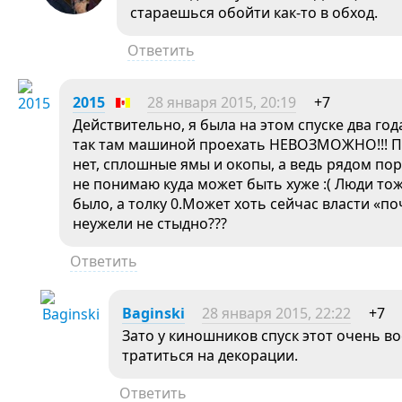
стараешься обойти как-то в обход.
Ответить
2015
28 января 2015, 20:19
+7
Действительно, я была на этом спуске два год
так там машиной проехать НЕВОЗМОЖНО!!! П
нет, сплошные ямы и окопы, а ведь рядом пор
не понимаю куда может быть хуже :( Люди тож
было, а толку 0.Может хоть сейчас власти «п
неужели не стыдно???
Ответить
Baginski
28 января 2015, 22:22
+7
Зато у киношников спуск этот очень вос
тратиться на декорации.
Ответить