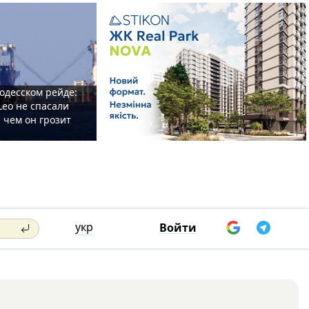
одесском рейде:
Leo не спасали
 чем он грозит
укр
Войти