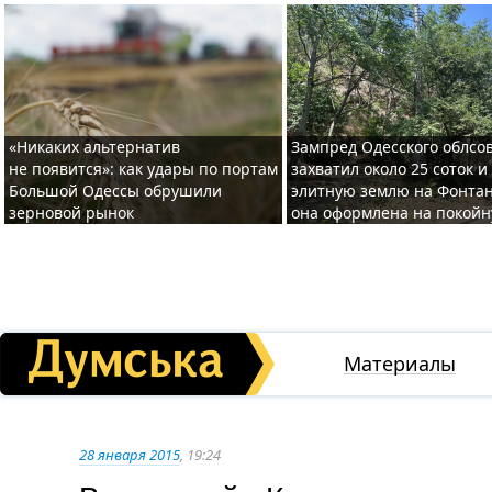
«Никаких альтернатив
Зампред Одесского облсо
не появится»: как удары по портам
захватил около 25 соток и
Большой Одессы обрушили
элитную землю на Фонтан
зерновой рынок
она оформлена на покой
Материалы
28 января 2015
, 19:24