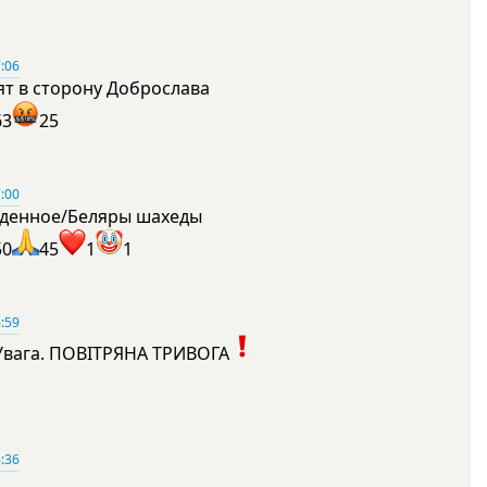
:06
ят в сторону Доброслава
63
25
:00
денное/Беляры шахеды
50
45
1
1
:59
Увага. ПОВІТРЯНА ТРИВОГА
1
:36