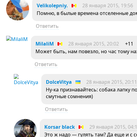
Velikolepniy.
28 января 2015, 19:56
Помню, в былые времена отселенные до
Ответить
MilaliM
28 января 2015, 20:02
+11
Может быть, нам повезло, но час тому наз
Ответить
DolceVitya
28 января 2015, 20:11
Ну-ка признавайтесь: собака лапку 
смутные сомнения)
Ответить
Korsar black
29 января 2015, 04:
Это ж надо — гулять там? Да еще и с