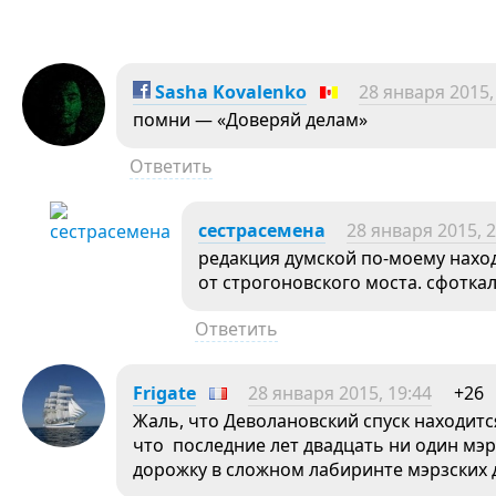
Sasha Kovalenko
28 января 2015,
помни — «Доверяй делам»
Ответить
сестрасемена
28 января 2015, 2
редакция думской по-моему нахо
от строгоновского моста. сфоткал
Ответить
Frigate
28 января 2015, 19:44
+26
Жаль, что Деволановский спуск находитс
что последние лет двадцать ни один мэр 
дорожку в сложном лабиринте мэрзских 