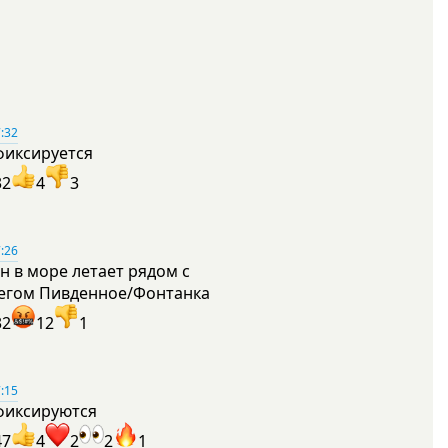
:32
фиксируется
32
4
3
:26
н в море летает рядом с
егом Пивденное/Фонтанка
32
12
1
:15
фиксируются
47
4
2
2
1