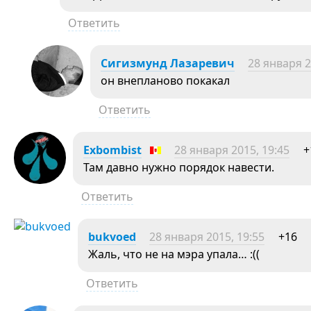
Ответить
Сигизмунд Лазаревич
28 января 2
он внепланово покакал
Ответить
Exbombist
28 января 2015, 19:45
+
Там давно нужно порядок навести.
Ответить
bukvoed
28 января 2015, 19:55
+16
Жаль, что не на мэра упала… :((
Ответить