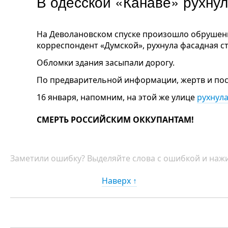
В одесской «Канаве» рухну
На Деволановском спуске произошло обрушени
корреспондент «Думской», рухнула фасадная с
Обломки здания засыпали дорогу.
По предварительной информации, жертв и пос
16 января, напомним, на этой же улице
рухнул
СМЕРТЬ РОССИЙСКИМ ОККУПАНТАМ!
Заметили ошибку? Выделяйте слова с ошибкой и нажи
Наверх ↑