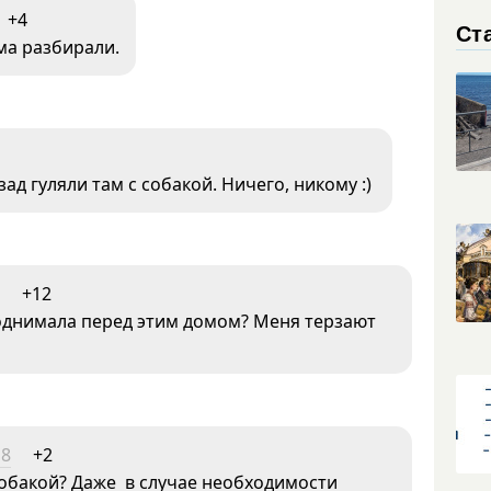
+4
Ст
ма разбирали.
ад гуляли там с собакой. Ничего, никому :)
+12
поднимала перед этим домом? Меня терзают
18
+2
 собакой? Даже в случае необходимости