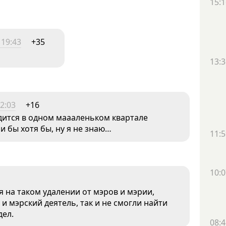
15:1
 19:43
+35
13:3
2:03
+16
дится в одном маааленьком квартале
и бы хотя бы, ну я не знаю…
11:5
10:0
я на таком удалении от мэров и мэрии,
и мэрский деятель, так и не смогли найти
дел.
08:4