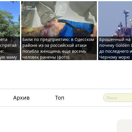
вета
Били по предприятию: в Одесском
Брошенный на 
 спрятал
районе из-за российской атаки
почему Golden 
е:
погибла женщина, еще восемь
до последнего и
ную маму
человек ранены (фото)
Черному морю
Архив
Топ