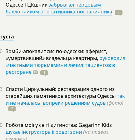
Одессе ТЦКшник
забрызгал перцовым
баллончиком оперативника-пограничника
7
вгуста
0
Зомби-апокалипсис по-одесски: аферист,
«умертвивший» владельца квартиры,
руководил
«частными тюрьмами» и лечил пациентов в
ресторане
8
3
Спасти Циркульный: реставрация одного из
старейших памятников архитектуры Одессы
так
и не началась, вопреки решениям судов
(фото)
7
0
Робота мрії у світі дитинства: Gagarinn Kids
шукає інструктора ігрової зони
(на правах
реклами)