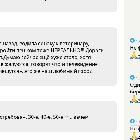
17
а назад, водила собаку к ветеринару,
Не 
ройти пешком тоже НЕРЕАЛЬНО!!! Дороги
т.Думаю сейчас ещё хуже стало, хотя
е жалуются, говорят что и телевидение
очешутся», это же наш любимый город,
17
Оди
бер
требован. 30-е, 40-е, 50-е гг… зачем
17
Не 