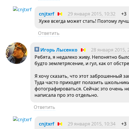
cnjtxrf
29 января 2015, 10:32
+3
Хуже всегда может стать! Поэтому лучш
Ответить
Игорь Лысенко
28 января 2015, 
Ребята, я недалеко живу. Непонятно было
будто землетрясение, и гул, как от обстре
Я хочу сказать, что этот заброшенный з
Туда часто приходят полазить школьник
фотографироваться. Сейчас это очень не
написала про это отдельно.
Ответить
cnjtxrf
29 января 2015, 10:34
+3