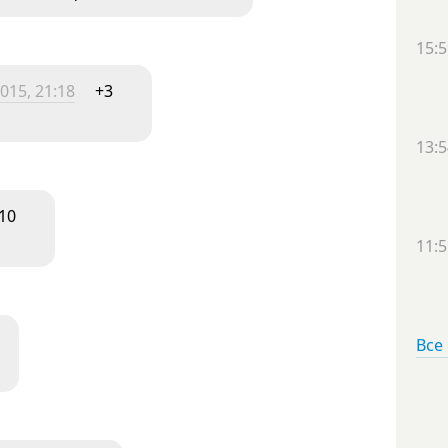
15:5
015, 21:18
+3
13:5
10
11:5
Все