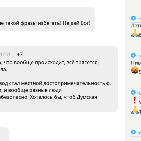
17
е такой фразы избегать! Не дай Бог!
Лет
20:31
+7
17
, что вообще происходит, всё трясется,
Пив
ла.
авод стал местной достопримечательностью.
и, и вообще разные люди
16
безопасно. Хотелось бы, чтоб Думская
16