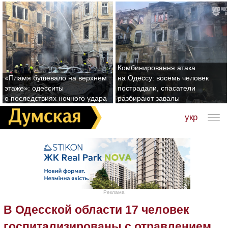
Комбинировання атака
«Пламя бушевало на верхнем
на Одессу: восемь человек
этаже»: одесситы
пострадали, спасатели
о последствиях ночного удара
разбирают завалы
укр
Реклама
В Одесской области 17 человек
госпитализированы с отравлением