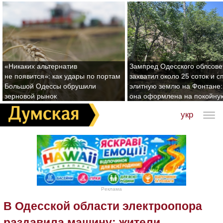
«Никаких альтернатив
Зампред Одесского облсове
не появится»: как удары по портам
захватил около 25 соток и с
Большой Одессы обрушили
элитную землю на Фонтане:
зерновой рынок
она оформлена на покойну
укр
Реклама
В Одесской области электроопора
раздавила машину: жители