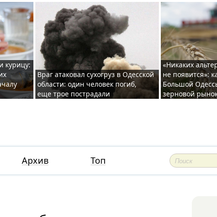
и курицу:
«Никаких альте
их
Враг атаковал сухогруз в Одесской
не появится»: к
ачалу
области: один человек погиб,
Большой Одесс
еще трое пострадали
зерновой рыно
Архив
Топ