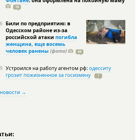
Фонтане
: она оформлена на покойную
маму
10
6
Били по предприятию: в
Одесском районе из-за
российской атаки
погибла
женщина, еще восемь
человек ранены
(фото)
44
9
Устроился на работу агентом рф:
одесситу
грозит пожизненное за госизмену
7
 новости →
атьи: