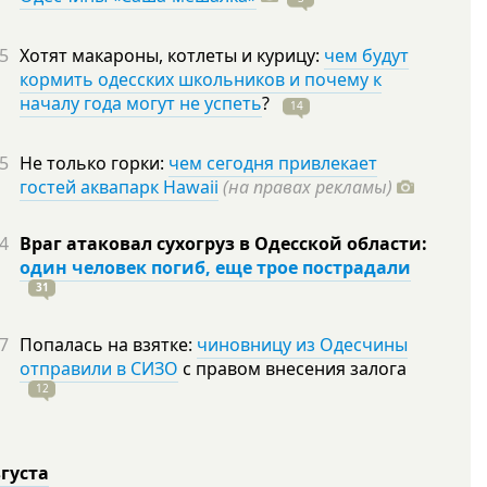
5
Хотят макароны, котлеты и курицу:
чем будут
кормить одесских школьников и почему к
началу года могут не успеть
?
14
5
Не только горки:
чем сегодня привлекает
гостей аквапарк Hawaii
(на правах рекламы)
4
Враг атаковал сухогруз в Одесской области:
один человек погиб, еще трое пострадали
31
7
Попалась на взятке:
чиновницу из Одесчины
отправили в СИЗО
с правом внесения залога
12
вгуста