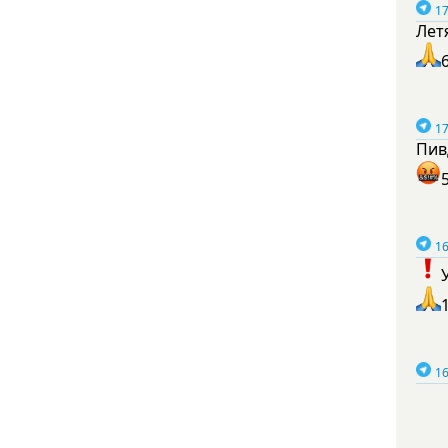
17
Лет
17
Пив
16
16