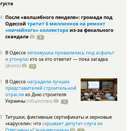
вгуста
4
После «волшебного пенделя»: громада под
Одессой
тратит 6 миллионов на ремонт
«ничейного» коллектора
из-за фекального
скандала
3
5
В Одессе
легковушка провалилась под асфальт
и утонула
: кто за это ответит — пока загадка
(фото)
15
1
В Одессе
наградили лучших
представителей строительной
отрасли
ко Дню строителя
Украины
(общество)
3
9
Титушки, фиктивные сертификаты и зерновые
«карусели»: что
скрывает депутат-слуга из
Одесчины «Саша-мешалка»
3