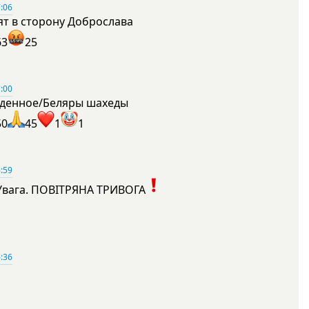
:06
ят в сторону Доброслава
63
25
:00
денное/Беляры шахеды
50
45
1
1
:59
Увага. ПОВІТРЯНА ТРИВОГА
1
:36