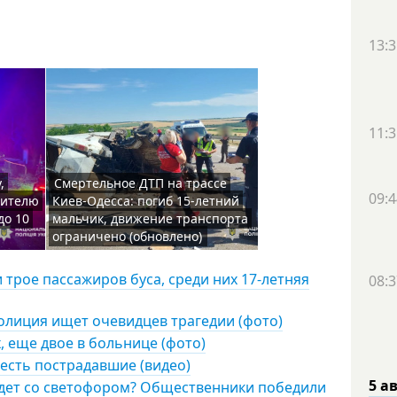
13:3
11:3
,
Смертельное ДТП на трассе
09:4
жителю
Киев-Одесса: погиб 15-летний
до 10
мальчик, движение транспорта
ограничено (обновлено)
и трое пассажиров буса, среди них 17-летняя
08:3
олиция ищет очевидцев трагедии (фото)
, еще двое в больнице (фото)
 есть пострадавшие (видео)
5 а
удет со светофором? Общественники победили