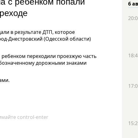
а с ребенком попали
6 а
ереходе
20:0
али в результате ДТП, которое
од-Днестровский (Одесской области)
18:4
с ребенком переходили проезжую часть
обозначенному дорожными знаками
ами.
17:0
майте control-enter
15:2