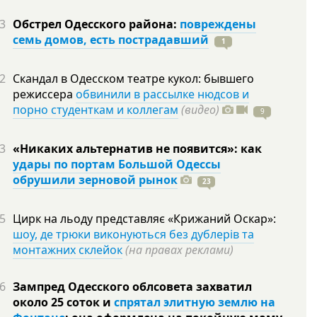
3
Обстрел Одесского района:
повреждены
семь домов, есть пострадавший
1
2
Скандал в Одесском театре кукол: бывшего
режиссера
обвинили в рассылке нюдсов и
порно студенткам и коллегам
(видео)
9
3
«Никаких альтернатив не появится»: как
удары по портам Большой Одессы
обрушили зерновой рынок
23
5
Цирк на льоду представляє «Крижаний Оскар»:
шоу, де трюки виконуються без дублерів та
монтажних склейок
(на правах реклами)
6
Зампред Одесского облсовета захватил
около 25 соток и
спрятал элитную землю на