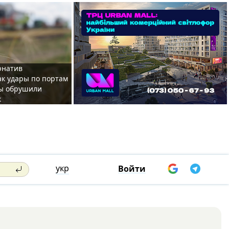
рнатив
ак удары по портам
ы обрушили
к
укр
Войти