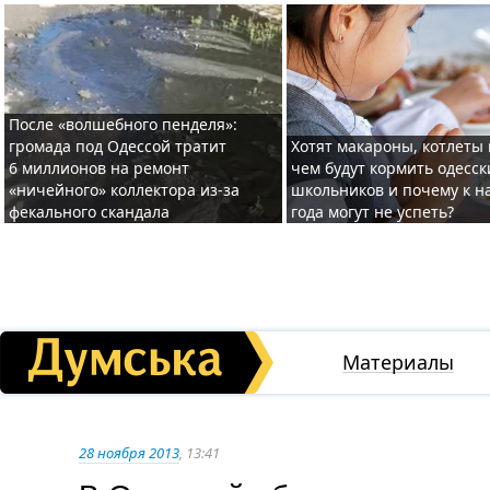
После «волшебного пенделя»:
громада под Одессой тратит
Хотят макароны, котлеты 
6 миллионов на ремонт
чем будут кормить одесск
«ничейного» коллектора из-за
школьников и почему к н
фекального скандала
года могут не успеть?
Материалы
28 ноября 2013
, 13:41