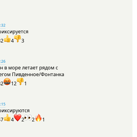
:32
фиксируется
32
4
3
:26
н в море летает рядом с
егом Пивденное/Фонтанка
32
12
1
:15
фиксируются
47
4
2
2
1