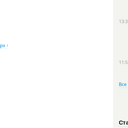
13:3
рх ↑
11:5
Все
Ст