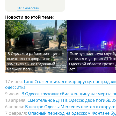
3107 новостей
Новости по этой теме:
В Одесском районе женщина
Покинул воинскую службу
выезжала со двора и не
напился и устроил ДТП: 
заметила сына: годовалый
Одесской области грозит 
мальчик погиб
лет
17 июня:
Land Cruiser въехал в маршрутку: пострадал
одесситка
9 июня:
В Одессе грузовик сбил женщину насмерть: п
13 апреля:
Смертельное ДТП в Одессе: двое погибших
6 апреля:
В центре Одессы Mercedes влетел в скорую:
7 февраля:
Опасный переход на одесском Фонтане б