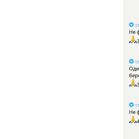
17
Не 
17
Оди
бер
17
Не 