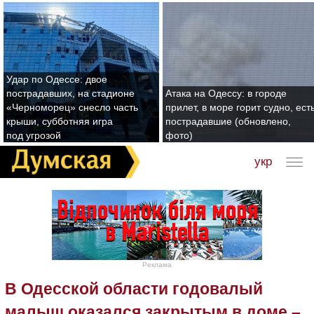
Удар по Одессе: двое
пострадавших, на стадионе
Атака на Одессу: в городе
«Черноморец» снесло часть
прилет, в море горит судно, ест
крыши, субботняя игра
пострадавшие (обновлено,
под угрозой
фото)
укр
Реклама
В Одесской области годовалый
малыш оказался закрытым в доме –