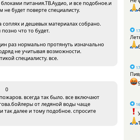
Не 
 блоками питания.ТВ.Аудио, и все подобное.и
м не будет поверте специалисту.
 на соплях и дешевых материалах собрано.
позно что то будет.
17
Лет
один раз нормально протянуть изначально
подряд не учитывая возможности.
тикой специалисту. все.
17
Пив
0
пожаров. всегда так было. все включают
гова.бойлеры от ледяной воды чаще
16
 и так далее и тому подобное. спросите