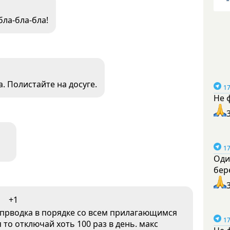
бла-бла-бла!
а. Полистайте на досуге.
17
Не 
17
Оди
бер
+1
ропрводка в порядке со всем прилагающимся
17
о отключай хоть 100 раз в день. макс