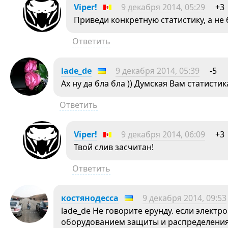
Viper!
9 декабря 2014, 05:29
+3
Приведи конкретную статистику, а не 
Ответить
lade_de
9 декабря 2014, 05:39
-5
Ах ну да бла бла )) Думская Вам статистик
Ответить
Viper!
9 декабря 2014, 06:09
+3
Твой слив засчитан!
Ответить
костянодесса
9 декабря 2014, 09:53
lade_de Не говорите ерунду. если элект
оборудованием защиты и распределения т