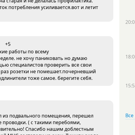
а старая и не делалась профилактика.
ок потребления усиливается.вот и летит
20:0
+5
кие работы по всему
18:0
еделе. не хочу паниковать но думаю
ощью специалистов проверить все свои
 раз розетки не помешает.почерневший
удлинители тоже самое. берегите себя.
15:5
Все
л из подвального помещения, перешел
 проводки. ( с такими перебоями,
ивительно! Спасибо нашим доблестным