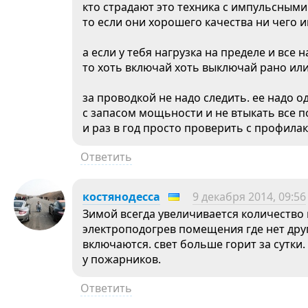
кто страдают это техника с импульсными
то если они хорошего качества ни чего и
а если у тебя нагрузка на пределе и все
то хоть включай хоть выключай рано или 
за проводкой не надо следить. ее надо 
с запасом мощьности и не втыкать все 
и раз в год просто проверить с профилак
Ответить
костянодесса
9 декабря 2014, 09:56
Зимой всегда увеличивается количество 
электроподогрев помещения где нет дру
включаются. свет больше горит за сутки.
у пожарников.
Ответить