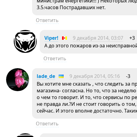
министрам енергетики!!! ) Некоторых лю
3.5.часов Пострадавших нет.
Ответить
Viper!
9 декабря 2014, 03:07
+3
А до этого пожаров из-за неисправно
Ответить
lade_de
9 декабря 2014, 05:16
-3
Вы хотите мне сказать , что следить за 
магазина- согласна. Но то, что за неде
о чем то говорит. И то, что сервисы по 
не правда ли.?И не стоит говорить о том
сейчас. И этого вполне достаточно. Таки
Ответить