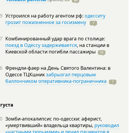
43
9
Устроился на работу агентом рф:
одесситу
грозит пожизненное за госизмену
7
7
Комбинированный удар врага по столице:
поезд в Одессу задерживается
, на станции в
Киевской области погибли
пассажиры
56
6
Френдли-фаер на День Святого Валентина: в
Одессе ТЦКшник
забрызгал перцовым
баллончиком оперативника-пограничника
7
вгуста
0
Зомби-апокалипсис по-одесски: аферист,
«умертвивший» владельца квартиры,
руководил
«частными тюрьмами» и лечил пациентов в