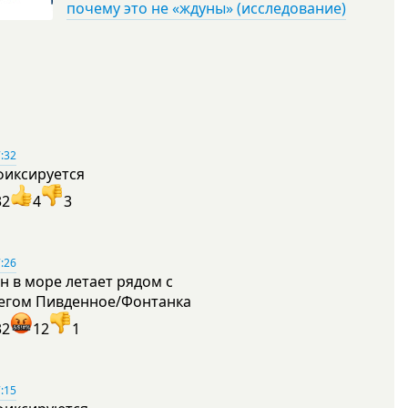
почему это не «ждуны» (исследование)
:32
фиксируется
32
4
3
:26
н в море летает рядом с
егом Пивденное/Фонтанка
32
12
1
:15