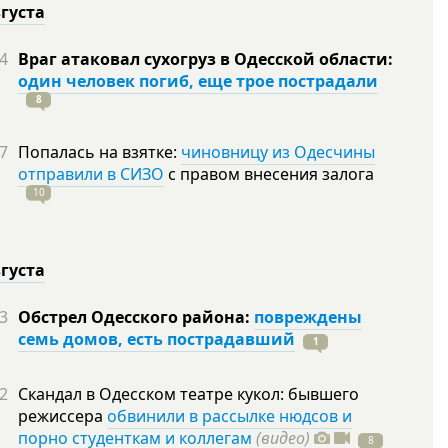
вгуста
4
Враг атаковал сухогруз в Одесской области:
один человек погиб, еще трое пострадали
8
7
Попалась на взятке:
чиновницу из Одесчины
отправили в СИЗО
с правом внесения залога
10
вгуста
3
Обстрел Одесского района:
повреждены
семь домов, есть пострадавший
1
2
Скандал в Одесском театре кукол: бывшего
режиссера
обвинили в рассылке нюдсов и
порно студенткам и коллегам
(видео)
8