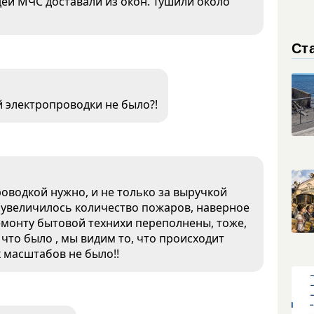
дей МЧС доставали из окон. Тушили около
Ст
й электропроводки не было?!
проводкой нужно, и не только за выручкой
лю увеличилось количество пожаров, наверное
ремонту бытовой технихи переполнены, тоже,
, что было , мы видим то, что происходит
х масштабов не было!!