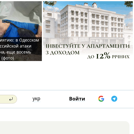
иятию: в Одесском
ссийской атаки
а, еще восемь
 (фото)
укр
Войти