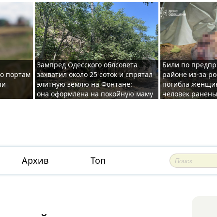
Зампред Одесского облсовета
Били по предпр
по портам
захватил около 25 соток и спрятал
районе из-за ро
ли
элитную землю на Фонтане:
погибла женщин
она оформлена на покойную маму
человек ранены
Архив
Топ