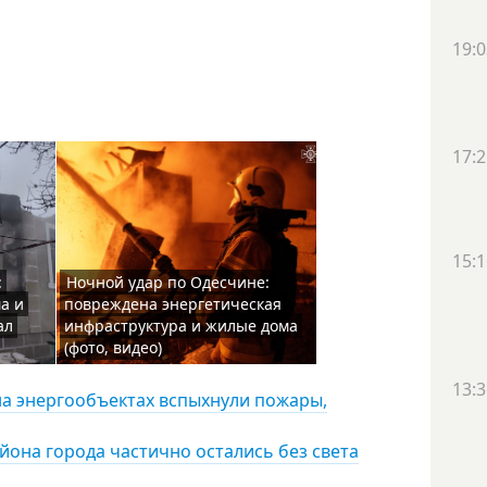
19:0
17:2
15:1
:
Ночной удар по Одесчине:
а и
повреждена энергетическая
ал
инфраструктура и жилые дома
(фото, видео)
13:3
на энергообъектах вспыхнули пожары,
айона города частично остались без света