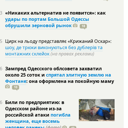
3
«Никаких альтернатив не появится»: как
удары по портам Большой Одессы
обрушили зерновой рынок
18
5
Цирк на льоду представляє «Крижаний Оскар»:
шоу, де трюки виконуються без дублерів та
монтажних склейок
(на правах реклами)
6
Зампред Одесского облсовета захватил
около 25 соток и
спрятал элитную землю на
Фонтане
: она оформлена на покойную
маму
10
6
Били по предприятию: в
Одесском районе из-за
российской атаки
погибла
женщина, еще восемь
человек ранены
(фото)