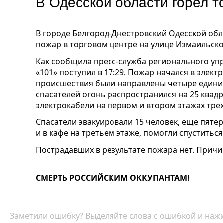
В Одесской области горел т
В городе Белгород-Днестровский Одесской об
пожар в торговом центре на улице Измаильско
Как сообщила пресс-служба регионального уп
«101» поступил в 17:29. Пожар начался в элек
происшествия были направлены четыре едини
спасателей огонь распространился на 25 квадр
электрокабели на первом и втором этажах тре
Спасатели эвакуировали 15 человек, еще пяте
и в кафе на третьем этаже, помогли спуститься
Пострадавших в результате пожара нет. Причи
СМЕРТЬ РОССИЙСКИМ ОККУПАНТАМ!
Заметили ошибку? Выделяйте слова с ошибкой и нажи