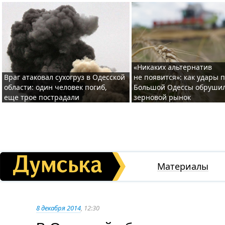
«Никаких альтернатив
Враг атаковал сухогруз в Одесской
не появится»: как удары 
области: один человек погиб,
Большой Одессы обруши
еще трое пострадали
зерновой рынок
Материалы
8 декабря 2014
, 12:30