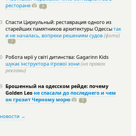
ресторане
8
3
Спасти Циркульный: реставрация одного из
старейших памятников архитектуры Одессы
так
и не началась, вопреки решениям судов
(фото)
7
0
Робота мрії у світі дитинства: Gagarinn Kids
шукає інструктора ігрової зони
(на правах
реклами)
9
Брошенный на одесском рейде: почему
Golden Leo
не спасали до последнего и чем
он грозит Черному морю
7
 новости →