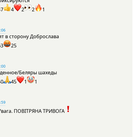
фиксируются
47
4
2
2
1
:06
ят в сторону Доброслава
63
25
:00
денное/Беляры шахеды
50
45
1
1
:59
Увага. ПОВІТРЯНА ТРИВОГА
1