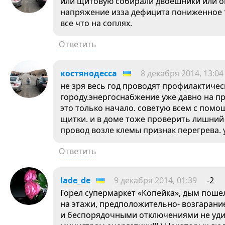
или щитовую собирали двоешники или он
напряжение изза дефицита пониженное т
все что на соплях.
Ответить
костянодесса
8 декабря 2014, 13:04
не зря весь год проводят профилактичес
городу.энергоснабжение уже давно на пр
это только начало. советую всем с пом
щитки. и в доме тоже проверить лишний
провод возле клемы признак перегрева. 
Ответить
lade_de
9 декабря 2014, 01:39
-2
Горел супермаркет «Копейка», дым поше
на этажи, предположительно- возгарание
и беспорядочными отключениями не уд