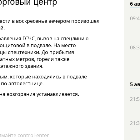
орговый центр
6 а
09:4
ласти в воскресенье вечером произошел
й.
равления ГСЧС, вызов на спецлинию
трощитовой в подвале. На место
08:3
цы спецтехники. До прибытия
атных метров, горели также
хэтажного здания.
рым, которые находились в подвале
 по автолестнице.
5 а
на возгорания устанавливается.
21:5
21:3
майте control-enter