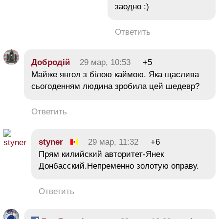
заодно :)
Ответить
Добродій
29 мар, 10:53
+5
Майже янгол з білою каймою. Яка щаслива
сьогоденням людина зробила цей шедевр?
Ответить
styner
29 мар, 11:32
+6
Прям килийский авторитет-Янек
Донбасский.Непременно золотую оправу.
Ответить