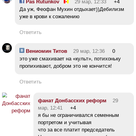
Pas Rutunkov
29 мар, 12:33
+4
Да уж, Феофан Мухин отдыхает))Дебилизм
уже в крови к сожалению
Ответить
Вениомин Титов
29 мар, 12:36
0
это уже смахивает на «культ», потихоньку
пропихивают, добром это не кончится!
Ответить
фанат Донбасских реформ
29
мар, 12:41
+4
я бы не ограничивался семенным
портретом и учитывая
что за все платит председатель