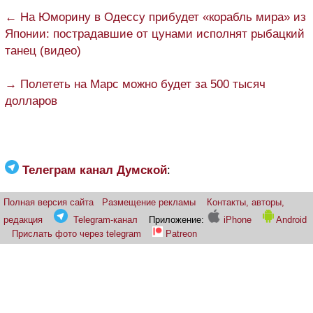
← На Юморину в Одессу прибудет «корабль мира» из
Японии: пострадавшие от цунами исполнят рыбацкий
танец (видео)
→ Полететь на Марс можно будет за 500 тысяч
долларов
Телеграм канал Думской
:
Полная версия сайта
Размещение рекламы
Контакты, авторы,
редакция
Telegram-канал
Приложение:
iPhone
Android
Прислать фото через telegram
Patreon