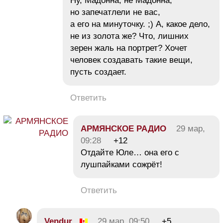
Ну, Мадонна, не Мадонна,
но запечатлели не вас,
а его на минуточку. ;) А, какое дело,
не из золота же? Что, лишних
зерен жаль на портрет? Хочет
человек создавать такие вещи,
пусть создает.
Ответить
АРМЯНСКОЕ РАДИО
29 мар,
09:28
+12
Отдайте Юле… она его с
лушпайками сожрёт!
Ответить
Vendur
29 мар, 09:50
+5