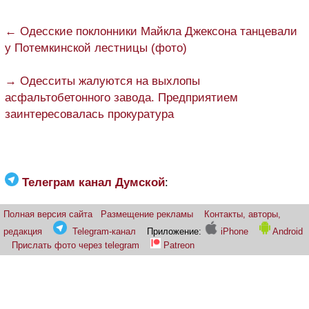
← Одесские поклонники Майкла Джексона танцевали
у Потемкинской лестницы (фото)
→ Одесситы жалуются на выхлопы
асфальтобетонного завода. Предприятием
заинтересовалась прокуратура
Телеграм канал Думской
:
Полная версия сайта
Размещение рекламы
Контакты, авторы,
редакция
Telegram-канал
Приложение:
iPhone
Android
Прислать фото через telegram
Patreon