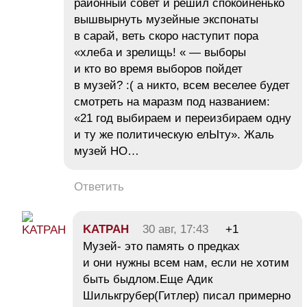
районный совет и решил спокойненько
вышвырнуть музейные экспонаты
в сарай, веть скоро наступит пора
«хлеба и зрелищь! « — выборы
и кто во время выборов пойдет
в музей? :( а никто, всем веселее будет
смотреть на маразм под названием:
«21 год выбираем и переизбираем одну
и ту же политическую елЫту». Жаль
музей НО…
Ответить
KATPAH
30 авг, 17:43
+1
Музей- это память о предках
и они нужны всем нам, если не хотим
быть быдлом.Еще Адик
Шилькгрубер(Гитлер) писал примерно