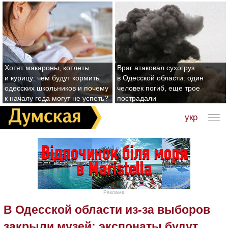
Хотят макароны, котлеты
Враг атаковал сухогруз
и курицу: чем будут кормить
в Одесской области: один
одесских школьников и почему
человек погиб, еще трое
к началу года могут не успеть?
пострадали
укр
Реклама
В Одесской области из-за выборов
закрыли музей: экспонаты будут