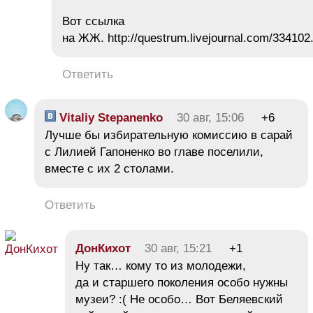
Вот ссылка
на ЖЖ. http://questrum.livejournal.com/334102
Ответить
Vitaliy Stepanenko
30 авг, 15:06
+6
Лучше бы избирательную комиссию в сарай
с Лилией Гапоненко во главе поселили,
вместе с их 2 столами.
Ответить
ДонКихот
30 авг, 15:21
+1
Ну так… кому то из молодежи,
да и старшего поколения особо нужны
музеи? :( Не особо… Вот Беляевский