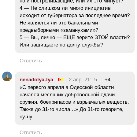
но и постреливающие, или их это минует?
4 — Не слишком ли много инициатив
исходит от губернатора за последнее время?
Не является ли это банальными
предвыборными «заманухами»?
5 — Вы, лично — ЕЩЁ верите ЭТОЙ власти?
Или защищаете по долгу службы?
Ответить
nenadolya-lya
2 апр, 21:15
+4
«С первого апреля в Одесской области
начался месячник добровольной сдачи
оружия, боеприпасов и взрывчатых веществ.
Также до 31-го числа…» До 31-го говорите,
ну-ну…
Ответить