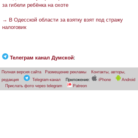
за гибели ребёнка на охоте
→ В Одесской области за взятку взят под стражу
налоговик
Телеграм канал Думской
:
Полная версия сайта
Размещение рекламы
Контакты, авторы,
редакция
Telegram-канал
Приложение:
iPhone
Android
Прислать фото через telegram
Patreon