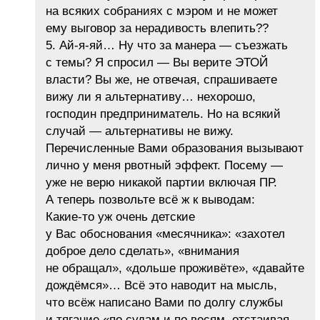
на всяких собраниях с мэром и не может
ему выговор за нерадивость влепить??
5. Ай-я-яй… Ну что за манера — съезжать
с темы? Я спросил — Вы верите ЭТОЙ
власти? Вы же, не отвечая, спрашиваете
вижу ли я альтернативу… нехорошо,
господин предприниматель. Но на всякий
случай — альтернативы не вижу.
Перечисленные Вами образования вызывают
лично у меня рвотный эффект. Посему —
уже не верю никакой партии включая ПР.
А теперь позвольте всё ж к выводам:
Какие-то уж очень детские
у Вас обоснования «месячника»: «захотел
доброе дело сделать», «внимания
не обращал», «дольше проживёте», «давайте
дождёмся»… Всё это наводит на мысль,
что всёж написано Вами по долгу службы
и тягание «по судам и по весям, отстаивая