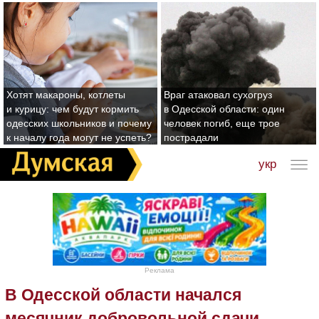
Хотят макароны, котлеты
Враг атаковал сухогруз
и курицу: чем будут кормить
в Одесской области: один
одесских школьников и почему
человек погиб, еще трое
к началу года могут не успеть?
пострадали
укр
Реклама
В Одесской области начался
месячник добровольной сдачи