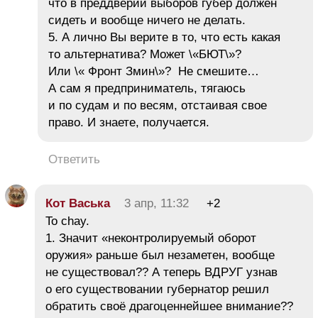
что в преддверии выборов губер должен
сидеть и вообще ничего не делать.
5. А лично Вы верите в то, что есть какая
то альтернатива? Может \«БЮТ\»?
Или \« Фронт Змин\»? Не смешите…
А сам я предприниматель, тягаюсь
и по судам и по весям, отстаивая свое
право. И знаете, получается.
Ответить
Кот Васька
3 апр, 11:32
+2
To chay.
1. Значит «неконтролируемый оборот
оружия» раньше был незаметен, вообще
не существовал?? А теперь ВДРУГ узнав
о его существовании губернатор решил
обратить своё драгоценнейшее внимание??