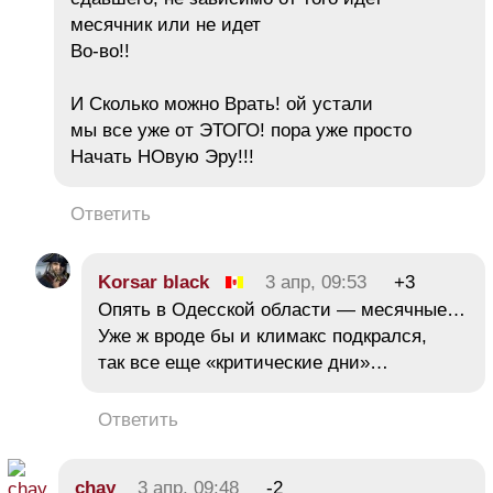
месячник или не идет
Во-во!!
И Сколько можно Врать! ой устали
мы все уже от ЭТОГО! пора уже просто
Начать НОвую Эру!!!
Ответить
Korsar black
3 апр, 09:53
+3
Опять в Одесской области — месячные…
Уже ж вроде бы и климакс подкрался,
так все еще «критические дни»…
Ответить
chay
3 апр, 09:48
-2