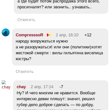
а где будет потом распродажа этого всего,
просигналят? или звонить.. узнавать..
Ответить
CompresssoR
2 апр, 16:10
+12
народу вооружаться нужно
а не разоружаться! или они (политики)хотят
жестокой смерти : вилы гильятина виселица
костры?
Ответить
chay
2 апр, 17:14
-7
Ну? И чего многим не нравится. Вообще
интересно девки пляшут: значит, решил
губер дело доброе сделать — по добру,