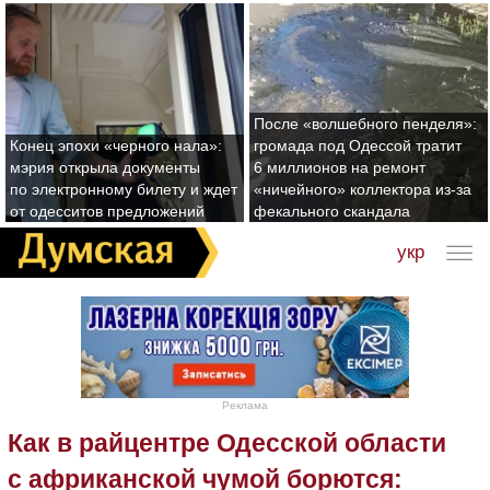
После «волшебного пенделя»:
Конец эпохи «черного нала»:
громада под Одессой тратит
мэрия открыла документы
6 миллионов на ремонт
по электронному билету и ждет
«ничейного» коллектора из-за
от одесситов предложений
фекального скандала
укр
Реклама
Как в райцентре Одесской области
с африканской чумой борются: