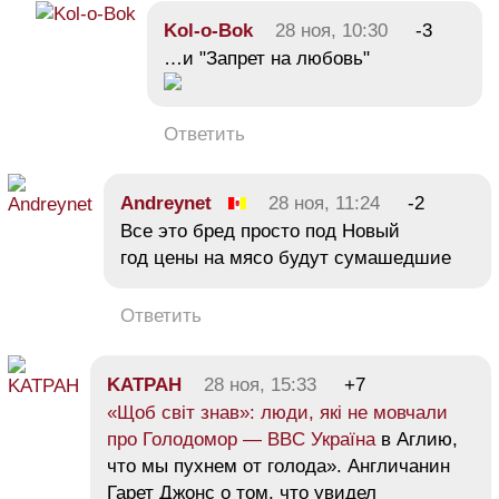
Kol-o-Bok
28 ноя, 10:30
-3
…и "Запрет на любовь"
Ответить
Andreynet
28 ноя, 11:24
-2
Все это бред просто под Новый
год цены на мясо будут сумашедшие
Ответить
KATPAH
28 ноя, 15:33
+7
«Щоб світ знав»: люди, які не мовчали
про Голодомор — BBC Україна
в Аглию,
что мы пухнем от голода». Англичанин
Гарет Джонс о том, что увидел