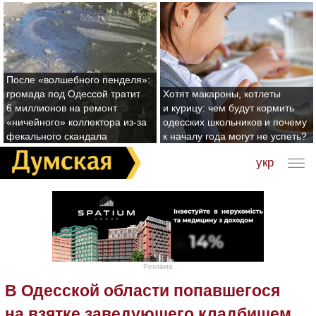
После «волшебного пенделя»:
громада под Одессой тратит
Хотят макароны, котлеты
6 миллионов на ремонт
и курицу: чем будут кормить
«ничейного» коллектора из-за
одесских школьников и почему
фекального скандала
к началу года могут не успеть?
укр
Реклама
В Одесской области попавшегося
на взятке заведующего кладбищем