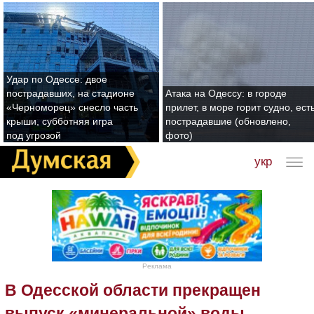
Удар по Одессе: двое
пострадавших, на стадионе
Атака на Одессу: в городе
«Черноморец» снесло часть
прилет, в море горит судно, ест
крыши, субботняя игра
пострадавшие (обновлено,
под угрозой
фото)
укр
Реклама
В Одесской области прекращен
выпуск «минеральной» воды