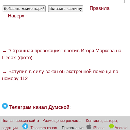
Правила
Наверх ↑
← "Страшная провокация" против Игоря Маркова на
Песах (фото)
→ Вступил в силу закон об экстренной помощи по
номеру 112
Телеграм канал Думской
:
Полная версия сайта
Размещение рекламы
Контакты, авторы,
редакция
Telegram-канал
Приложение:
iPhone
Android