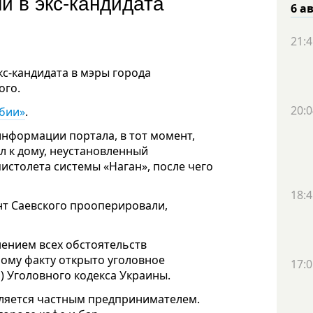
и в экс-кандидата
6 а
21:4
с-кандидата в мэры города
ого.
20:0
абии»
.
информации портала, в тот момент,
л к дому, неустановленный
истолета системы «Наган», после чего
18:4
нт Саевского прооперировали,
ением всех обстоятельств
ому факту открыто уголовное
17:0
о) Уголовного кодекса Украины.
ляется частным предпринимателем.