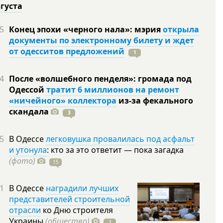
вгуста
5
Конец эпохи «черного нала»: мэрия
открыла
документы по электронному билету и ждет
от одесситов предложений
1
4
После «волшебного пенделя»: громада под
Одессой
тратит 6 миллионов на ремонт
«ничейного» коллектора
из-за фекального
скандала
3
5
В Одессе
легковушка провалилась под асфальт
и утонула
: кто за это ответит — пока загадка
(фото)
15
1
В Одессе
наградили лучших
представителей строительной
отрасли
ко Дню строителя
Украины
(общество)
3