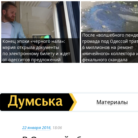
После «волшебного пенде
Конец эпохи «черного нала»:
громада под Одессой тра
мэрия открыла документы
6 миллионов на ремонт
по электронному билету и ждет
«ничейного» коллектора и
от одесситов предложений
фекального скандала
Материалы
22 января 2016
, 18:06