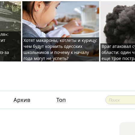
ля»:
тит
Хотят макароны, котлеты и курицу:
чем будут кормить одесских
Враг атаковал с
з-за
школьников и почему к началу
области: один ч
года могут не успеть?
еще трое постр
Архив
Топ