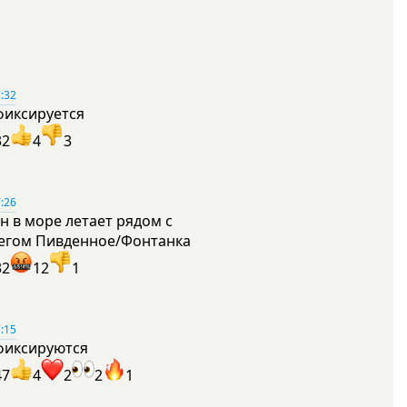
:32
фиксируется
32
4
3
:26
н в море летает рядом с
егом Пивденное/Фонтанка
32
12
1
:15
фиксируются
47
4
2
2
1