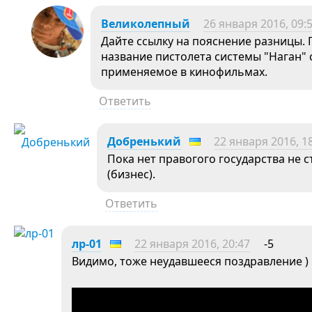
Великолепный
26 января 2016, 09:
Дайте ссылку на пояснение разницы. 
название пистолета системы "Наган"
применяемое в кинофильмах.
Ответить
Добренький
22 января 2016, 1
Пока нет правогого государства не с
(бизнес).
Ответить
лр-01
22 января 2016, 20:47
-5
Видимо, тоже неудавшееся поздравление ) к