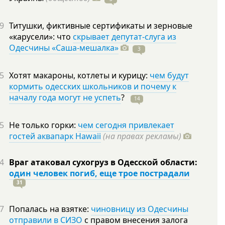
9
Титушки, фиктивные сертификаты и зерновые
«карусели»: что
скрывает депутат-слуга из
Одесчины «Саша-мешалка»
3
5
Хотят макароны, котлеты и курицу:
чем будут
кормить одесских школьников и почему к
началу года могут не успеть
?
14
5
Не только горки:
чем сегодня привлекает
гостей аквапарк Hawaii
(на правах рекламы)
4
Враг атаковал сухогруз в Одесской области:
один человек погиб, еще трое пострадали
31
7
Попалась на взятке:
чиновницу из Одесчины
отправили в СИЗО
с правом внесения залога