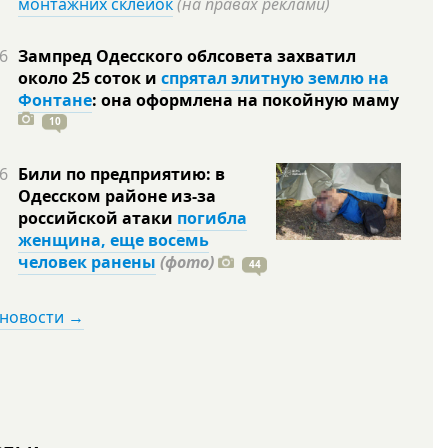
монтажних склейок
(на правах реклами)
6
Зампред Одесского облсовета захватил
около 25 соток и
спрятал элитную землю на
Фонтане
: она оформлена на покойную
маму
10
6
Били по предприятию: в
Одесском районе из-за
российской атаки
погибла
женщина, еще восемь
человек ранены
(фото)
44
 новости →