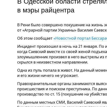
В Одесской области стрелял
в мэры райцентра
В Рени было совершено покушение на жизнь эк
от «Аграрной партии Украины» Василия Саевск
Об этом сообщает
«Новостной портал Бессар
Инцидент произошел в ночь на 21 января. По 
когда Саевский вместе со своей женой подъеха
злоумышленник произвел в него выстрелы из п
скрылся в неизвестном направлении.
Одна из пуль попала в живот. На данный моме
и его жизни ничего не угрожает.
Правохранительные органы занимаются выясн
происшествия и поиском преступника. По данн
производство по ст. 15 (покушение на убийств
По данным местных СМИ, Василий Саевский яв