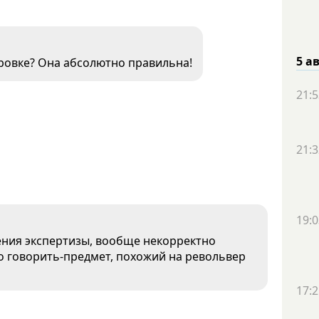
5 а
ировке? Она абсолютно правильна!
21:5
21:3
19:0
ения экспертизы, вообще некорректно
о говорить-предмет, похожий на револьвер
17:2