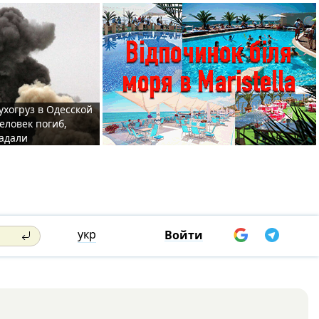
ухогруз в Одесской
еловек погиб,
адали
укр
Войти