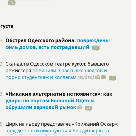
12
вгуста
3
Обстрел Одесского района:
повреждены
семь домов, есть пострадавший
1
2
Скандал в Одесском театре кукол: бывшего
режиссера
обвинили в рассылке нюдсов и
порно студенткам и коллегам
(видео)
9
3
«Никаких альтернатив не появится»: как
удары по портам Большой Одессы
обрушили зерновой рынок
23
5
Цирк на льоду представляє «Крижаний Оскар»:
шоу, де трюки виконуються без дублерів та