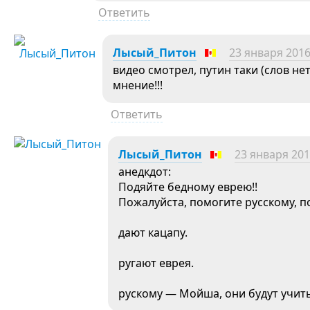
Ответить
Лысый_Питон
23 января 2016
видео смотрел, путин таки (слов не
мнение!!!
Ответить
Лысый_Питон
23 января 201
анедкдот:
Подяйте бедному еврею!!
Пожалуйста, помогите русскому, 
дают кацапу.
ругают еврея.
рускому — Мойша, они будут учить