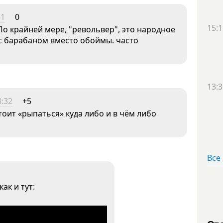
51
0
15:1
По крайней мере, "револьвер", это народное
 с барабаном вместо обоймы. часто
13:3
8:32
+5
тоит «рыпаться» куда либо и в чём либо
Все
ак и тут: