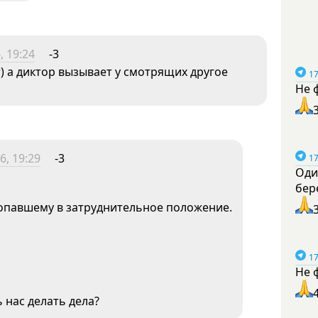
, 19:24
-3
т) а диктор вызывает у смотрящих другое
17
Не 
6, 19:29
-3
17
Оди
бер
попавшему в затруднительное положение.
17
Не 
 нас делать дела?