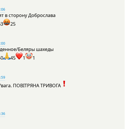
:06
ят в сторону Доброслава
63
25
:00
денное/Беляры шахеды
50
45
1
1
:59
Увага. ПОВІТРЯНА ТРИВОГА
1
:36