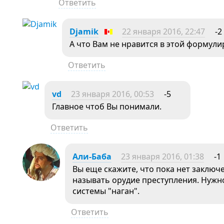
Ответить
Djamik
22 января 2016, 22:47
-2
А что Вам не нравится в этой формул
Ответить
vd
23 января 2016, 00:53
-5
Главное чтоб Вы понимали.
Ответить
Али-Баба
23 января 2016, 01:38
-1
Вы еще скажите, что пока нет заключ
называть орудие преступления. Нужн
системы "наган".
Ответить