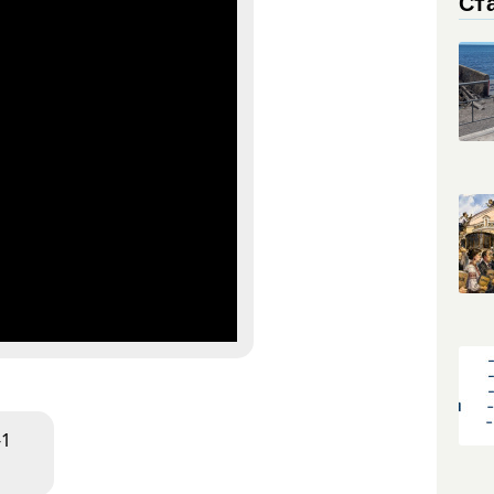
Ст
-1