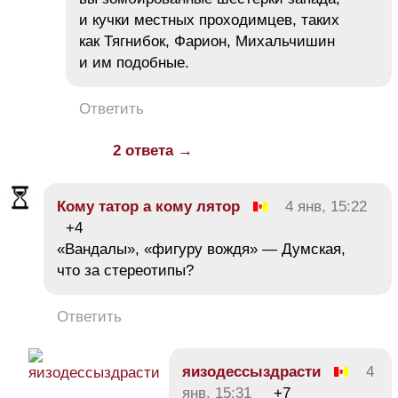
и кучки местных проходимцев, таких
как Тягнибок, Фарион, Михальчишин
и им подобные.
Ответить
2 ответа →
Кому татор а кому лятор
4 янв, 15:22
+4
«Вандалы», «фигуру вождя» — Думская,
что за стереотипы?
Ответить
яизодессыздрасти
4
янв, 15:31
+7