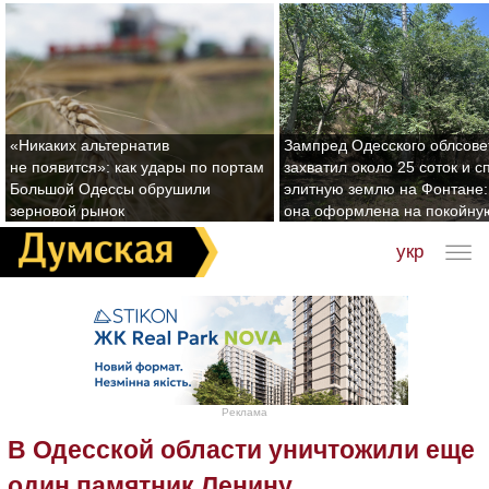
«Никаких альтернатив
Зампред Одесского облсове
не появится»: как удары по портам
захватил около 25 соток и с
Большой Одессы обрушили
элитную землю на Фонтане:
зерновой рынок
она оформлена на покойну
укр
Реклама
В Одесской области уничтожили еще
один памятник Ленину