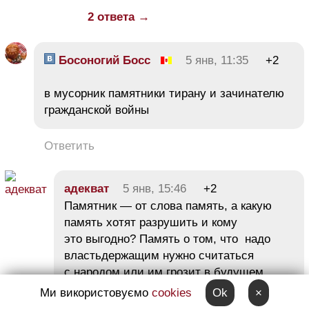
2 ответа →
Босоногий Босс
5 янв, 11:35
+2
в мусорник памятники тирану и зачинателю
гражданской войны
Ответить
адекват
5 янв, 15:46
+2
Памятник — от слова память, а какую
память хотят разрушить и кому
это выгодно? Память о том, что надо
властьдержащим нужно считаться
с народом или им грозит в будущем,
в лучшем случае, работа таксиста где-то
Ми використовуємо
cookies
Ok
×
в Париже? Или память народа,