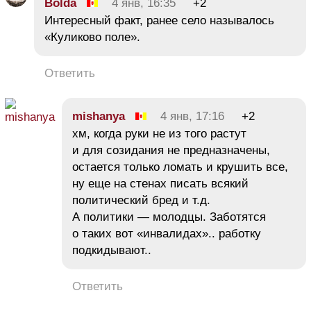
Bolda
4 янв, 16:35
+2
Интересный факт, ранее село называлось
«Куликово поле».
Ответить
mishanya
4 янв, 17:16
+2
хм, когда руки не из того растут
и для созидания не предназначены,
остается только ломать и крушить все,
ну еще на стенах писать всякий
политический бред и т.д.
А политики — молодцы. Заботятся
о таких вот «инвалидах».. работку
подкидывают..
Ответить