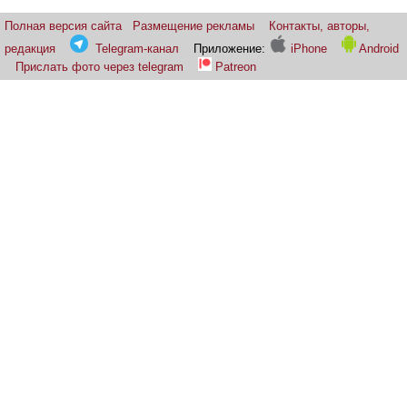
Полная версия сайта
Размещение рекламы
Контакты, авторы,
редакция
Telegram-канал
Приложение:
iPhone
Android
Прислать фото через telegram
Patreon