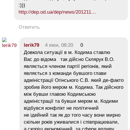
:)))
http://dep.od.ua/dep/news/201211…
Ответить
lerik79
4 июн, 08:20
0
Довкола ситуації в м. Кодима ставлю
Вас до відома так дійсно Склярук В.О.
являється членом партії регіонів, який
являється з команди бувшого глави
адміністрації Огінського С.В. який де-факто
зробив його мером м. Кодима. Так дійсного
між бувши главою Кодимською
адміністрації та бувши мером м. Кодими
відбувся конфлікт не політичний
не ідейний так як до того часу вони мирно
скільки років уживалися і співпрацювали,
а скоріш економічний за сфери впливу