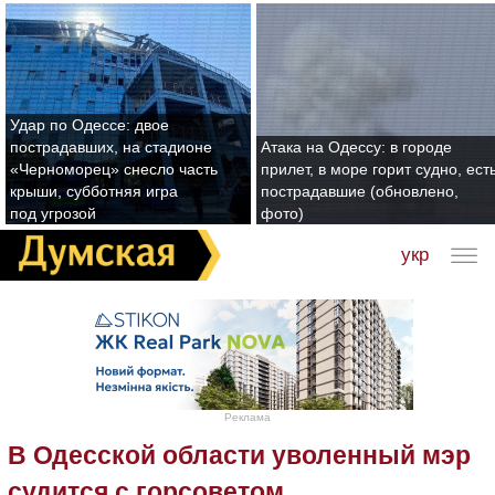
Удар по Одессе: двое
пострадавших, на стадионе
Атака на Одессу: в городе
«Черноморец» снесло часть
прилет, в море горит судно, ест
крыши, субботняя игра
пострадавшие (обновлено,
под угрозой
фото)
укр
Реклама
В Одесской области уволенный мэр
судится с горсоветом