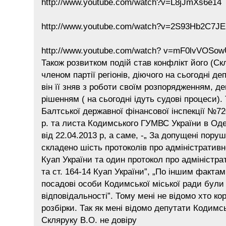
http://www.youtube.com/watch?v=L8jJmXs6e14
http://www.youtube.com/watch?v=2S93Hb2C7JE
http://www.youtube.com/watch? v=mF0lvVOSo
Також розвитком подій став конфлікт його (Ск
членом партії регіонів, діючого на сьогодні де
він її зняв з роботи своїм розпорядженням, д
рішенням ( на сьогодні ідуть судові процеси).
Балтської державної фінансової інспекції №720
р. та листа Кодимського ГУМВС України в Од
від 22.04.2013 р, а саме, -„ За допущені пор
складено шість протоколів про адміністратив
Куап України та один протокол про адміністр
та ст. 164-14 Куап України”, „По іншим фактам
посадові особи Кодимської міської ради були 
відповідальності”. Тому мені не відомо хто ко
розбірки. Так як мені відомо депутати Кодимс
Скляруку В.О. не довіру