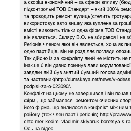
а скоріш економічний – за сфери впливу (бюд
підконтрольні ТОВ Стандарт – який 100% рем
та проводить ремонт вулиць(стелить тротуари
використовує авто вишку яка куплена за грош
вмісті вивозить тільки одна фірма ТОВ Станд
він являється. Скляру В.О. не збирався і не 
Регіонів членом якої він являється, хоча як пи
одно партійців, він не розділяє погляди опози
Так дійсно із за конфлікту який не містить не 
інакше б він давно покинув лави корумпованої 
завдяки якій був знятий бувший голова адміні
та наставник)http://dumskaya.net/news/v-odesskoj
podpisi-za-o-023090/.
Конфлікт на цьому не завершився і він почав 
фірмі, що займалася ремонтом очисних спору
його фірма, що вилилося в конфлікт між ним 
району (теж член партії регіонів) http://prawww
chto-mer-kodimi-vladimir-sklyaruk-boretsya-s-ra
Ось на відео