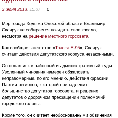
3 июня 2013
, 15:07
0
Мэр города Кодыма Одесской области Владимир
Склярук не собирается покидать свое кресло,
несмотря на
решение местного горсовета
.
Как сообщает агентство «
Трасса Е-95
», Склярук
считает действия депутатского корпуса незаконными.
Он подал иск в районный и административный суды.
Уволенный чиновник намерен обжаловать
неправомерные, по его мнению, действия фракции
Партии регионов, к которой принадлежит
большинство депутатов горсовета, и решение
депутатов о досрочном прекращении полномочий
городского головы.
Кроме того, он считает необоснованными обвинения