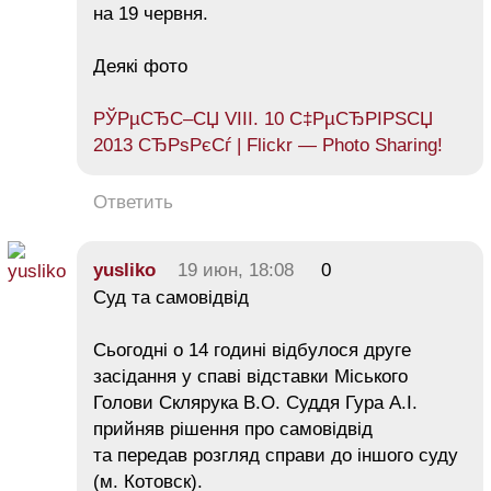
на 19 червня.
Деякі фото
РЎРµСЂС–СЏ VIII. 10 С‡РµСЂРІРЅСЏ
2013 СЂРѕРєСѓ | Flickr — Photo Sharing!
Ответить
yusliko
19 июн, 18:08
0
Суд та самовідвід
Сьогодні о 14 годині відбулося друге
засідання у спаві відставки Міського
Голови Склярука В.О. Суддя Гура А.І.
прийняв рішення про самовідвід
та передав розгляд справи до іншого суду
(м. Котовск).