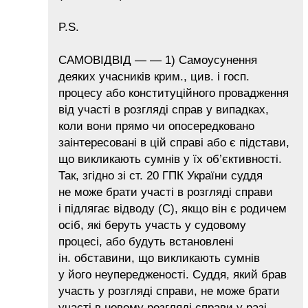
P.S.
САМОВІДВІД — — 1) Самоусунення
деяких учасників крим., цив. і госп.
процесу або конституційного провадження
від участі в розгляді справ у випадках,
коли вони прямо чи опосередковано
заінтересовані в цій справі або є підстави,
що викликають сумнів у їх об’єктивності.
Так, згідно зі ст. 20 ГПК України суддя
не може брати участі в розгляді справи
і підлягає відводу (С), якщо він є родичем
осіб, які беруть участь у судовому
процесі, або будуть встановлені
ін. обставини, що викликають сумнів
у його неупередженості. Суддя, який брав
участь у розгляді справи, не може брати
участі в новому розгляді справи у разі