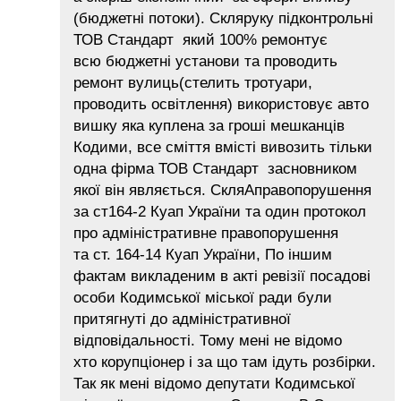
(бюджетні потоки). Скляруку підконтрольні
ТОВ Стандарт який 100% ремонтує
всю бюджетні установи та проводить
ремонт вулиць(стелить тротуари,
проводить освітлення) використовує авто
вишку яка куплена за гроші мешканців
Кодими, все сміття вмісті вивозить тільки
одна фірма ТОВ Стандарт засновником
якої він являється. СкляАправопорушення
за ст164-2 Куап України та один протокол
про адміністративне правопорушення
та ст. 164-14 Куап України, По іншим
фактам викладеним в акті ревізії посадові
особи Кодимської міської ради були
притягнуті до адміністративної
відповідальності. Тому мені не відомо
хто корупціонер і за що там ідуть розбірки.
Так як мені відомо депутати Кодимської