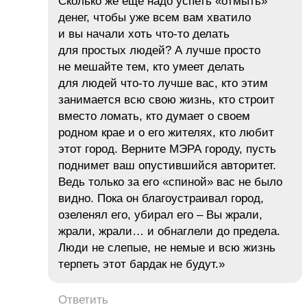
Сколько же еще надо успеть «отмыть»
денег, чтобы уже всем вам хватило
и вы начали хоть что-то делать
для простых людей? А лучше просто
не мешайте тем, кто умеет делать
для людей что-то лучше вас, кто этим
занимается всю свою жизнь, кто строит
вместо ломать, кто думает о своем
родном крае и о его жителях, кто любит
этот город. Верните МЭРА городу, пусть
поднимет ваш опустившийся авторитет.
Ведь только за его «спиной» вас не было
видно. Пока он благоустраивал город,
озеленял его, убирал его – Вы жрали,
жрали, жрали… и обнаглели до предела.
Люди не слепые, не немые и всю жизнь
терпеть этот бардак не будут.»
Ответить