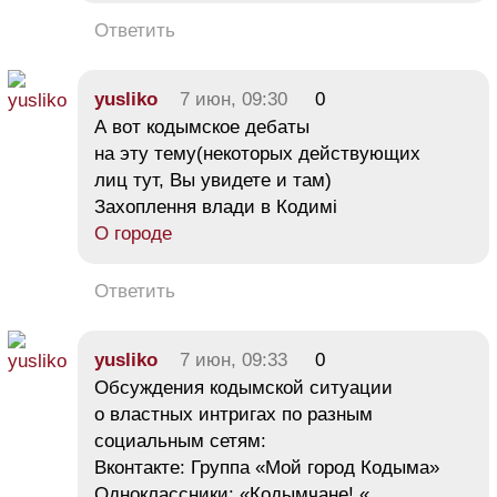
Ответить
yusliko
7 июн, 09:30
0
А вот кодымское дебаты
на эту тему(некоторых действующих
лиц тут, Вы увидете и там)
Захоплення влади в Кодимі
О городе
Ответить
yusliko
7 июн, 09:33
0
Обсуждения кодымской ситуации
о властных интригах по разным
социальным сетям:
Вконтакте: Группа «Мой город Кодыма»
Одноклассники: «Кодымчане! «