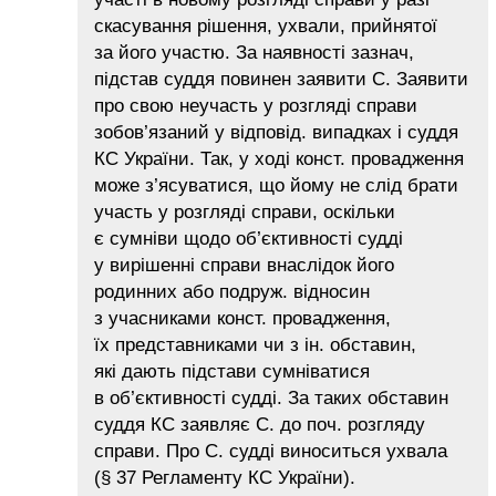
скасування рішення, ухвали, прийнятої
за його участю. За наявності зазнач,
підстав суддя повинен заявити С. Заявити
про свою неучасть у розгляді справи
зобов’язаний у відповід. випадках і суддя
КС України. Так, у ході конст. провадження
може з’ясуватися, що йому не слід брати
участь у розгляді справи, оскільки
є сумніви щодо об’єктивності судді
у вирішенні справи внаслідок його
родинних або подруж. відносин
з учасниками конст. провадження,
їх представниками чи з ін. обставин,
які дають підстави сумніватися
в об’єктивності судді. За таких обставин
суддя КС заявляє С. до поч. розгляду
справи. Про С. судді виноситься ухвала
(§ 37 Регламенту КС України).