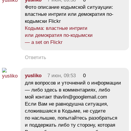
Фото описание кодымской ситуауции:
властные интриги или демократия по-
кодымски Flickr
Кодыма: властные интриги
или демократия по-кодымски
— a set on Flickr
Ответить
yusliko
7 июн, 09:53
0
для вопросов и уточнений о информации
— либо здесь в комментариях, либо
мой контакт thavlin@googlemail.com
Если Вам не равнодушна ситуация,
сложившаяся в Кодыме, не судите
по наслышке, попытайтесь разобраться
и поддержать либо ту сторону, которая