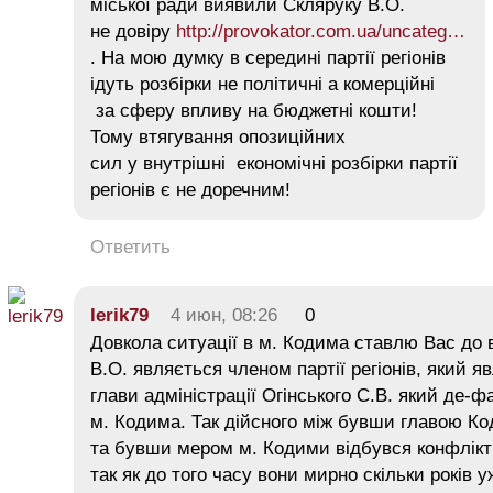
міської ради виявили Скляруку В.О.
не довіру
http://provokator.com.ua/uncateg…
. На мою думку в середині партії регіонів
ідуть розбірки не політичні а комерційні
за сферу впливу на бюджетні кошти!
Тому втягування опозиційних
сил у внутрішні економічні розбірки партії
регіонів є не доречним!
Ответить
lerik79
4 июн, 08:26
0
Довкола ситуації в м. Кодима ставлю Вас до 
В.О. являється членом партії регіонів, який 
глави адміністрації Огінського С.В. який де-
м. Кодима. Так дійсного між бувши главою Ко
та бувши мером м. Кодими відбувся конфлікт
так як до того часу вони мирно скільки років 