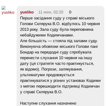
yusliko
11 июн, 02:20
0
Перше засідання суду у справі міського
Голови Склярука В.О. відбулось 10 червня
2013 року. Зала суду була переповнена
небайдужими Кодимчанами.
Але більшість — стояла під залами суду.
Виконуюча обовязки міського Голови пані
Бондар на передодні суду спробувала
перенести слухання 10 червня на іншу
дату (ця стратегія часто практикується,
як відомо). Погрози, залякування,
ультиматуми продовжується
практикуватися у різних установах Кодими
з метою перешкодити підтримці Кодимчан
у справі Склярука В.О.
Наступне слухання назначено