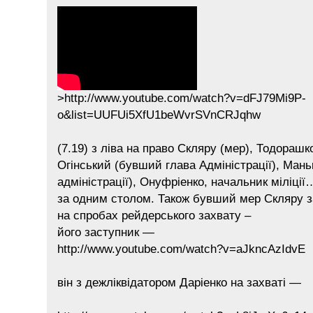
>http://www.youtube.com/watch?v=dFJ79Mi9P-
o&list=UUFUi5XfU1beWvrSVnCRJqhw
(7.19) з ліва на право Скляру (мер), Тодораш
Огінський (бувший глава Адміністрації), Мань
адміністрації), Онуфріенко, начальник міліції…
за одним столом. Також бувший мер Скляру 
на спробах рейдерського захвату –
його заступник —
http://www.youtube.com/watch?v=aJkncAzIdvE
він з дежліквідатором Даріенко на захваті —