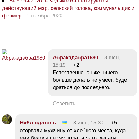
Выборы-2020: в Кодыме баллотируются
действующий мэр, сельский голова, коммунальщик и
фермер
-
1 октября 2020
Абракадабра1980
3 июн,
15:19
+2
Естественно, он же ничего
больше делать не умеет, будет
драться до последнего.
Ответить
Наблюдатель.
3 июн, 15:30
+5
оторвали мужчину от хлебного места, куда
ему бедолашному податься- в слесаря