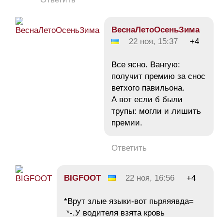
ВеснаЛетоОсеньЗима
22 ноя, 15:37
+4
Все ясно. Вангую:
получит премию за снос
ветхого павильона.
А вот если б были
трупы: могли и лишить
премии.
Ответить
BIGFOOT
22 ноя, 16:56
+4
*Врут злые языки-вот пьряяявда=
*-.У водителя взята кровь