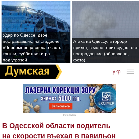
Удар по Одессе: двое
пострадавших, на стадионе
Атака на Одессу: в городе
«Черноморец» снесло часть
прилет, в море горит судно, ест
крыши, субботняя игра
пострадавшие (обновлено,
под угрозой
фото)
укр
Реклама
В Одесской области водитель
на скорости въехал в павильон