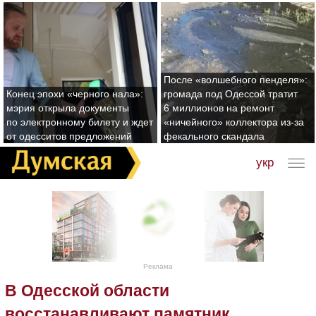
После «волшебного пенделя»:
Конец эпохи «черного нала»:
громада под Одессой тратит
мэрия открыла документы
6 миллионов на ремонт
по электронному билету и ждет
«ничейного» коллектора из-за
от одесситов предложений
фекального скандала
укр
Реклама
В Одесской области
восстанавливают памятник