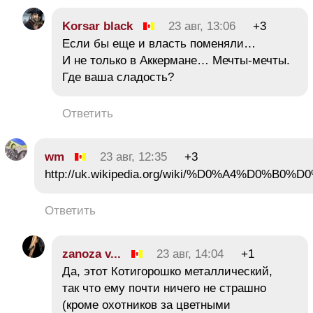
Korsar black
23 авг, 13:06
+3
Если бы еще и власть поменяли…
И не только в Аккермане… Мечты-мечты.
Где ваша сладость?
Ответить
wm
23 авг, 12:35
+3
http://uk.wikipedia.org/wiki/%D0%A4%
Ответить
zanoza v...
23 авг, 14:04
+1
Да, этот Котигорошко металлический,
так что ему почти ничего не страшно
(кроме охотников за цветными