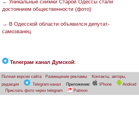
← Уникальные снимки Старой Одессы стали
достоянием общественности (фото)
→ В Одесской области объявился депутат-
самозванец
Телеграм канал Думской
:
Полная версия сайта
Размещение рекламы
Контакты, авторы,
редакция
Telegram-канал
Приложение:
iPhone
Android
Прислать фото через telegram
Patreon