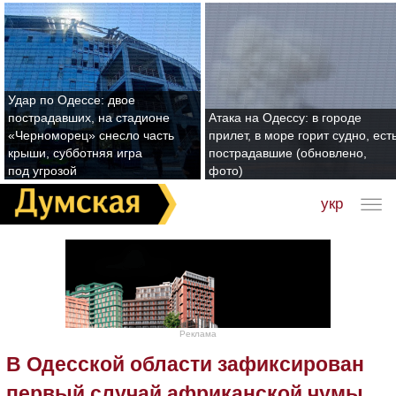
Удар по Одессе: двое
пострадавших, на стадионе
Атака на Одессу: в городе
«Черноморец» снесло часть
прилет, в море горит судно, ест
крыши, субботняя игра
пострадавшие (обновлено,
под угрозой
фото)
укр
Реклама
В Одесской области зафиксирован
первый случай африканской чумы