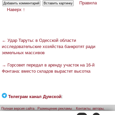
Правила
Наверх ↑
← Удар Таруты: в Одесской области
исследовательские хозяйства банкротят ради
земельных массивов
→ Горсовет передал в аренду участок на 16-й
Фонтана: вместо складов вырастет высотка
Телеграм канал Думской
:
Полная версия сайта
Размещение рекламы
Контакты, авторы,
редакция
Telegram-канал
Приложение:
iPhone
Android