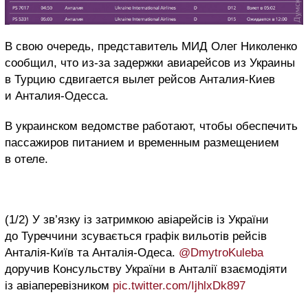
В свою очередь, представитель МИД Олег Николенко
сообщил, что из-за задержки авиарейсов из Украины
в Турцию сдвигается вылет рейсов Анталия-Киев
и Анталия-Одесса.
В украинском ведомстве работают, чтобы обеспечить
пассажиров питанием и временным размещением
в отеле.
(1/2) У зв’язку із затримкою авіарейсів із України
до Туреччини зсувається графік вильотів рейсів
Анталія-Київ та Анталія-Одеса.
@DmytroKuleba
доручив Консульству України в Анталії взаємодіяти
із авіаперевізником
pic.twitter.com/IjhlxDk897