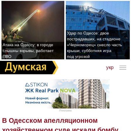
Удар по Одессе: двое
пострадавших, на стадионе
Атака на Одессу: в городе
«Черноморец» снесло часть
слышны взрывы, работает
крыши, субботняя игра
ПВО
под угрозой
укр
Реклама
В Одесском апелляционном
хозяйственном суде искали бомбу