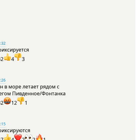
:32
фиксируется
32
4
3
:26
н в море летает рядом с
егом Пивденное/Фонтанка
32
12
1
:15
фиксируются
47
4
2
2
1