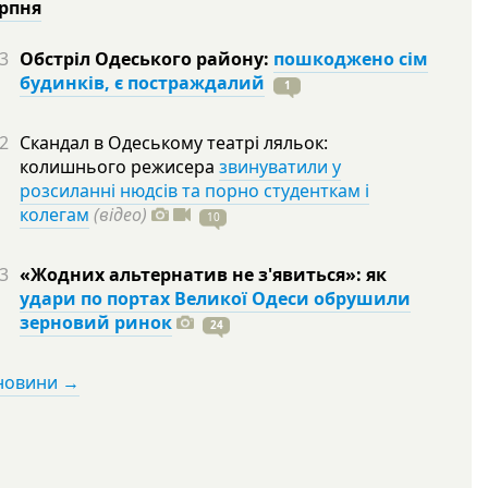
ерпня
3
Обстріл Одеського району:
пошкоджено сім
будинків, є постраждалий
1
2
Скандал в Одеському театрі ляльок:
колишнього режисера
звинуватили у
розсиланні нюдсів та порно студенткам і
колегам
(відео)
10
3
«Жодних альтернатив не з'явиться»: як
удари по портах Великої Одеси обрушили
зерновий ринок
24
 новини →