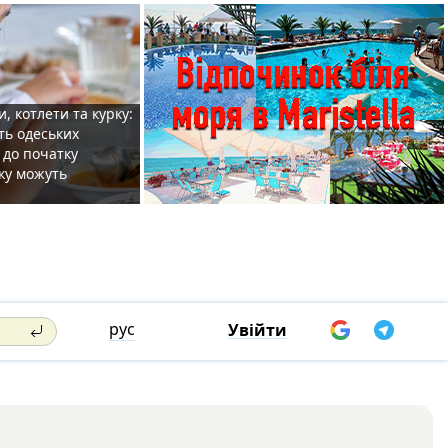
, котлети та курку:
ть одеських
 до початку
ку можуть
рус
Увійти