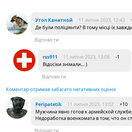
Угол Канатной
11 липня 2023, 12:43
Де були поліціянти? В тому місці їх завжд
Відповісти
rss911
11 липня 2023, 13:08
-1
Відосіки знімали… )
Відповісти
Коментар отримав забагато негативних оцінок
Peripatetik
11 липня 2023, 13:02
+10
Мужчина явно готов к армейской службе
Недоработка военкомата в том, что он ст
Відповісти