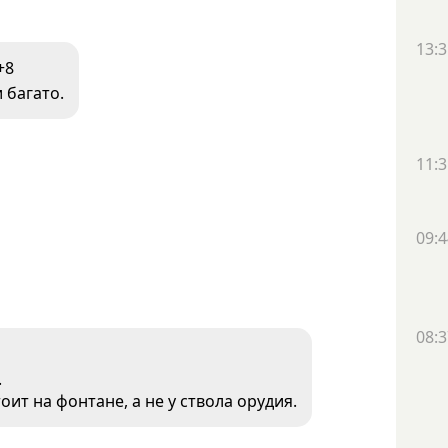
13:3
+8
и багато.
11:3
09:4
08:3
.
оит на фонтане, а не у ствола орудия.