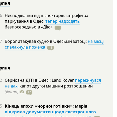
ерпня
6
Несподіванки від інспекторів: штрафи за
паркування в Одесі
тепер надходять
безпосередньо в
«Дію»
1
7
Ворог атакував судно в Одеській затоці:
на місці
спалахнула пожежа
13
ерпня
2
Серйозна ДТП в Одесі: Land Rover
перекинувся
на дах
, капот другої машини розтрощений
(фото)
17
5
Кінець епохи «чорної готівки»: мерія
відкрила документи щодо електронного