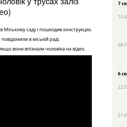
оловік у трусах заліз
7 с
ео)
10:4
 в Міському саду і пошкодив конструкцію.
 повідомили в міській раді.
08:3
 якщо вони впізнали чоловіка на відео.
6 с
22:5
21:4