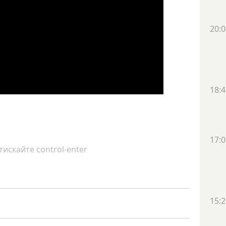
20:0
18:4
17:0
искайте control-enter
15:2