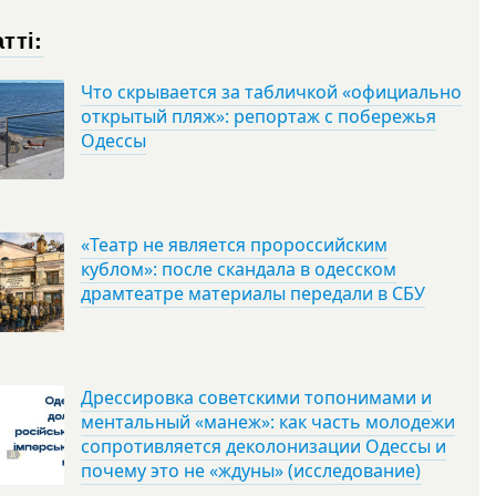
тті:
Что скрывается за табличкой «официально
открытый пляж»: репортаж с побережья
Одессы
«Театр не является пророссийским
кублом»: после скандала в одесском
драмтеатре материалы передали в СБУ
Дрессировка советскими топонимами и
ментальный «манеж»: как часть молодежи
сопротивляется деколонизации Одессы и
почему это не «ждуны» (исследование)