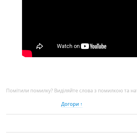
Помітили помилку? Виділяйте слова з помилкою та нат
Догори ↑