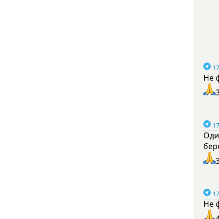
17
Не 
17
Оди
бер
17
Не 