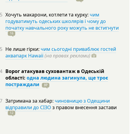
5
Хочуть макарони, котлети та курку:
чим
годуватимуть одеських школярів і чому до
початку навчального року можуть не встигнути
16
5
Не лише гірки:
чим сьогодні приваблює гостей
аквапарк Hawaii
(на правах реклами)
4
Ворог атакував суховантаж в Одеській
області:
одна людина загинула, ще троє
постраждали
37
7
Затримана за хабар:
чиновницю з Одещини
відправили до СІЗО
з правом внесення застави
12