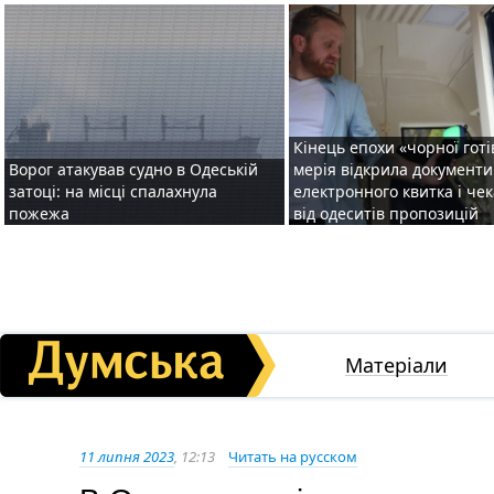
Кінець епохи «чорної готі
Ворог атакував судно в Одеській
мерія відкрила документ
затоці: на місці спалахнула
електронного квитка і чек
пожежа
від одеситів пропозицій
Матеріали
11 липня 2023
, 12:13
Читать на русском