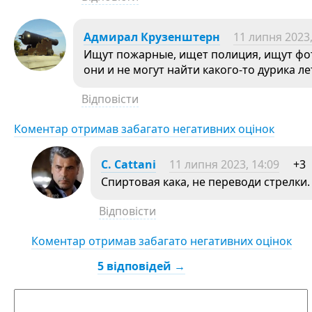
Адмирал Крузенштерн
11 липня 2023,
Ищут пожарные, ищет полиция, ищут фо
они и не могут найти какого-то дурика ле
Відповісти
Коментар отримав забагато негативних оцінок
C. Cattani
11 липня 2023, 14:09
+3
Спиртовая кака, не переводи стрелки.
Відповісти
Коментар отримав забагато негативних оцінок
5 відповідей →