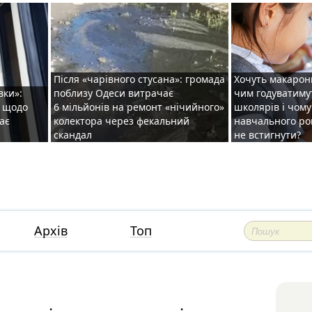
Після «чарівного стусана»: громада
Хочуть макарони
вки»:
поблизу Одеси витрачає
чим годуватиму
и щодо
6 мільйонів на ремонт «нічийного»
школярів і чому
ає
колектора через фекальний
навчального ро
скандал
не встигнути?
Архів
Топ