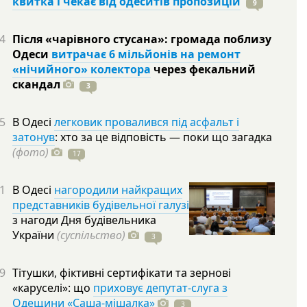
квитка і чекає від одеситів пропозицій
9
4
Після «чарівного стусана»: громада поблизу
Одеси
витрачає 6 мільйонів на ремонт
«нічийного» колектора
через фекальний
скандал
3
5
В Одесі
легковик провалився під асфальт і
затонув
: хто за це відповість — поки що загадка
(фото)
17
1
В Одесі
нагородили найкращих
представників будівельної галузі
з нагоди Дня будівельника
України
(суспільство)
3
9
Тітушки, фіктивні сертифікати та зернові
«каруселі»: що
приховує депутат-слуга з
Одещини «Саша-мішалка»
3