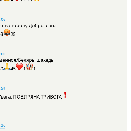
:06
ят в сторону Доброслава
63
25
:00
денное/Беляры шахеды
50
45
1
1
:59
Увага. ПОВІТРЯНА ТРИВОГА
1
:36