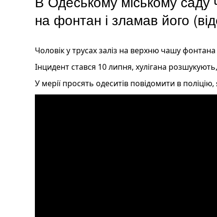
В Одеському міському саду ч
на фонтан і зламав його (від
Чоловік у трусах заліз на верхню чашу фонтана
Інцидент стався 10 липня, хулігана розшукують,
У мерії просять одеситів повідомити в поліцію,