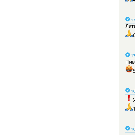
17
Лет
17
Пив
16
16