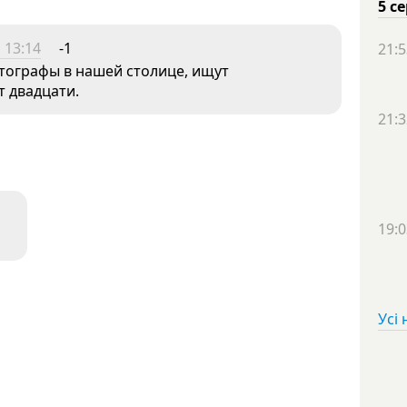
5 с
 13:14
-1
21:5
тографы в нашей столице, ищут
т двадцати.
21:3
19:0
Усі