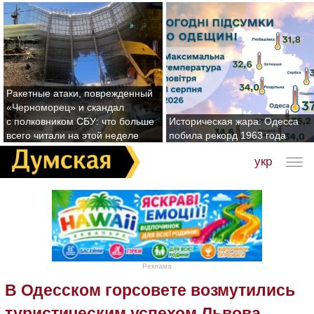
Ракетные атаки, поврежденный
«Черноморец» и скандал
с полковником СБУ: что больше
Историческая жара: Одесса
всего читали на этой неделе
побила рекорд 1963 года
укр
Реклама
В Одесском горсовете возмутились
туристическим успехом Львова