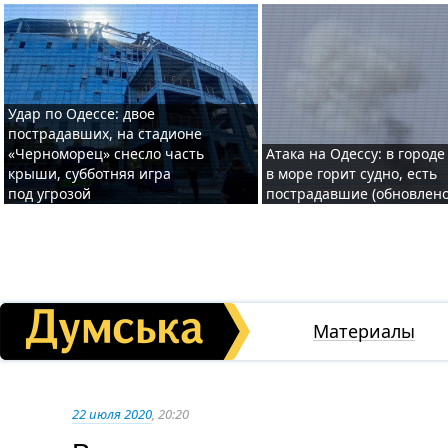
Удар по Одессе: двое
пострадавших, на стадионе
«Черноморец» снесло часть
Атака на Одессу: в городе
крыши, субботняя игра
в море горит судно, есть
под угрозой
пострадавшие (обновлено
Материалы
22 июля 2020
, 20:20