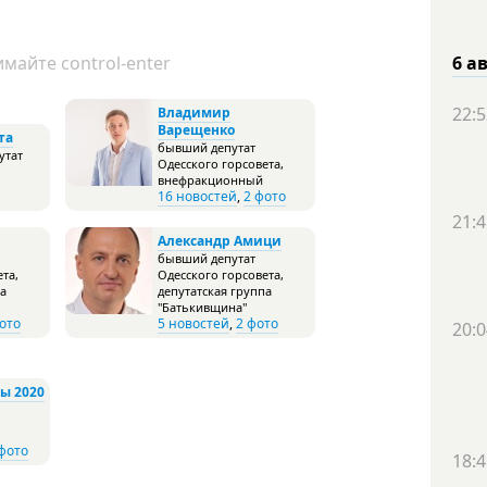
майте control-enter
6 а
22:5
Владимир
Варещенко
та
бывший депутат
утат
Одесского горсовета,
внефракционный
16 новостей
,
2 фото
21:4
Александр Амици
бывший депутат
та,
Одесского горсовета,
па
депутатская группа
"Батькивщина"
ото
5 новостей
,
2 фото
20:0
ы 2020
фото
18:4