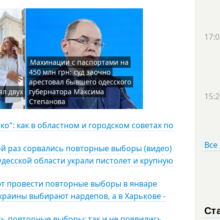
17:0
Махинации с паспортами на
450 млн грн: суд заочно
арестовал бывшего одесского
ял двух
губернатора Максима
15:2
Степанова
о": как в областном и городском советах по
Все
ой раз сорвались повторные выборы (видео)
десской области украли пистолет и крупную
ют провести повторные выборы в январе
Украины выбирают нардепов, а в Харькове -
Ст
сь повторные выборы: так и не появились