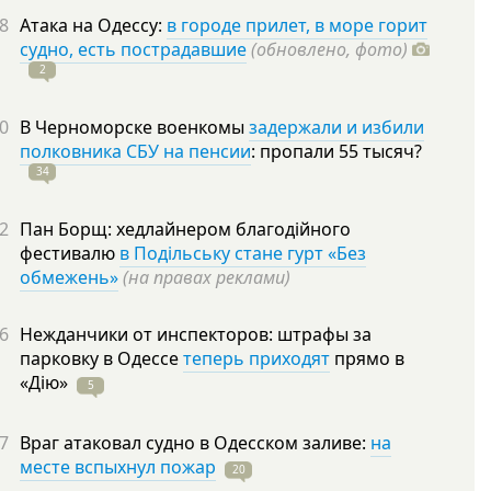
8
Атака на Одессу:
в городе прилет, в море горит
судно, есть пострадавшие
(обновлено, фото)
2
0
В Черноморске военкомы
задержали и избили
полковника СБУ на пенсии
: пропали 55
тысяч?
34
2
Пан Борщ: хедлайнером благодійного
фестивалю
в Подільську стане гурт «Без
обмежень»
(на правах реклами)
6
Нежданчики от инспекторов: штрафы за
парковку в Одессе
теперь приходят
прямо в
«Дію»
5
7
Враг атаковал судно в Одесском заливе:
на
месте вспыхнул пожар
20