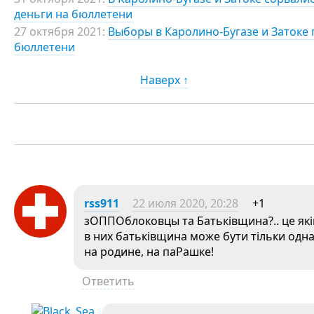
деньги на бюллетени
27 октября 2021:
Выборы в Каролино-Бугазе и Затоке п
бюллетени
Наверх ↑
rss911
22 июля 2020, 20:28
+1
зОППОблоковцы та Батьківщина?.. це як
в них батьківщина може бути тільки одна
на родине, на паРашке!
Ответить