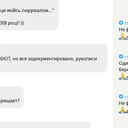
це якійсь сюрреалізм…"
08 році? ))
17
Не 
17
те БЮТ, но все задокументировано, рукописи
Оди
бер
17
азрешает?
Не 