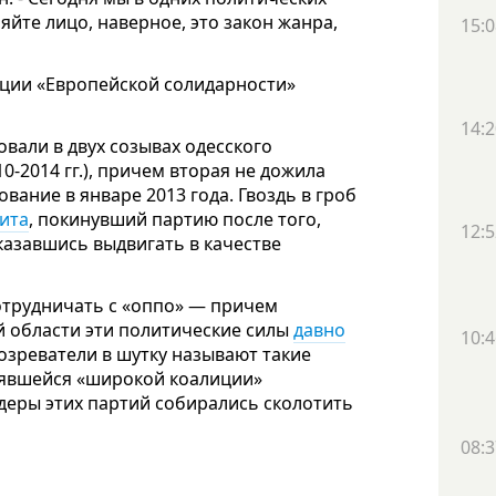
няйте лицо, наверное, это закон жанра,
15:0
акции «Европейской солидарности»
14:2
вали в двух созывах одесского
10-2014 гг.), причем вторая не дожила
ание в январе 2013 года. Гвоздь в гроб
ита
, покинувший партию после того,
12:5
тказавшись выдвигать в качестве
сотрудничать с «оппо» — причем
й области эти политические силы
давно
10:4
озреватели в шутку называют такие
оявшейся «широкой коалиции»
деры этих партий собирались сколотить
08:3