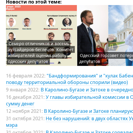
Новости по этой теме:
Семеро отличников и восемь
аутсайдеров-беглецов: Комитет
избирателей оценил работу
Одесский горсовет потер
одесских депутатов
депутатов
16 февраля 2022:
"Бандформирования" и "кулак Бабенк
поводу территориальной обороны спорили (видео)
9 января 2022:
В Каролино-Бугазе и Затоке в очередн
16 декабря 2021:
У главы избирательной комиссии в О
сумму денег
12 ноября 2021:
В Каролино-Бугазе и Затоке планиру
31 октября 2021:
Не без нарушений: в двух областях 
мэра
31 октября 2021:
В Каролино-Бугазе и Затоке сорвали