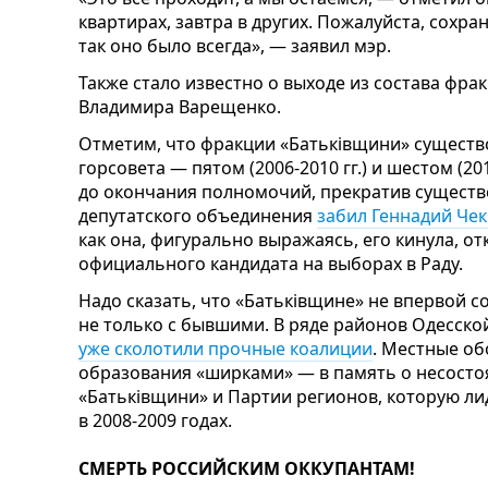
квартирах, завтра в других. Пожалуйста, сохра
так оно было всегда», — заявил мэр.
Также стало известно о выходе из состава фр
Владимира Варещенко.
Отметим, что фракции «Батьківщини» существо
горсовета — пятом (2006-2010 гг.) и шестом (20
до окончания полномочий, прекратив существов
депутатского объединения
забил Геннадий Чек
как она, фигурально выражаясь, его кинула, о
официального кандидата на выборах в Раду.
Надо сказать, что «Батьківщине» не впервой 
не только с бывшими. В ряде районов Одесско
уже сколотили прочные коалиции
. Местные об
образования «ширками» — в память о несост
«Батьківщини» и Партии регионов, которую ли
в 2008-2009 годах.
СМЕРТЬ РОССИЙСКИМ ОККУПАНТАМ!