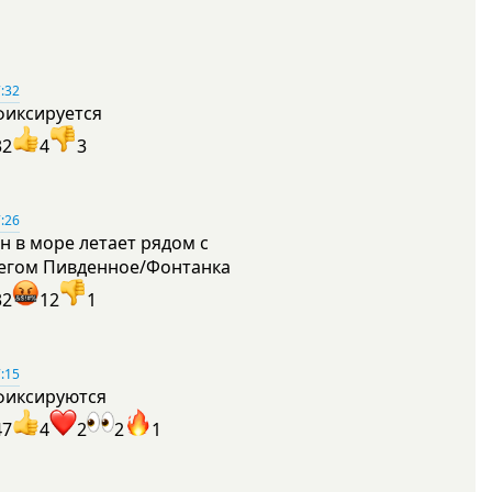
:32
фиксируется
32
4
3
:26
н в море летает рядом с
егом Пивденное/Фонтанка
32
12
1
:15
фиксируются
47
4
2
2
1