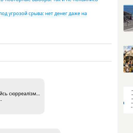
од угрозой срыва: нет денег даже на
ійсь сюрреалізм…
-