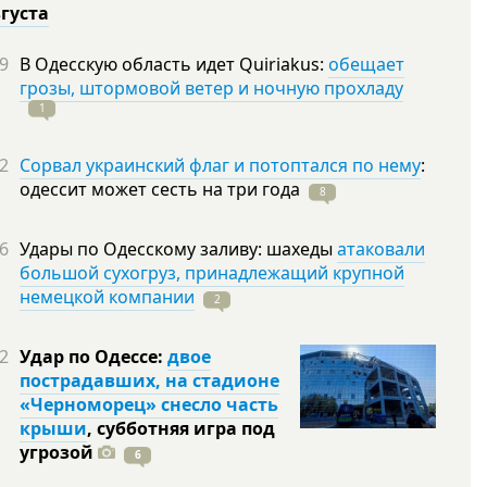
вгуста
9
В Одесскую область идет Quiriakus:
обещает
грозы, штормовой ветер и ночную прохладу
1
2
Сорвал украинский флаг и потоптался по нему
:
одессит может сесть на три
года
8
6
Удары по Одесскому заливу: шахеды
атаковали
большой сухогруз, принадлежащий крупной
немецкой компании
2
2
Удар по Одессе:
двое
пострадавших, на стадионе
«Черноморец» снесло часть
крыши
, субботняя игра под
угрозой
6