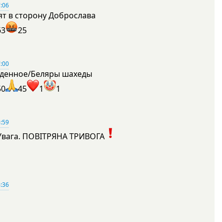
:06
ят в сторону Доброслава
63
25
:00
денное/Беляры шахеды
50
45
1
1
:59
Увага. ПОВІТРЯНА ТРИВОГА
1
:36