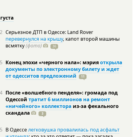
вгуста
2
Серьезное ДТП в Одессе: Land Rover
перевернулся на крышу
, капот второй машины
всмятку
(фото)
36
5
Конец эпохи «черного нала»: мэрия
открыла
документы по электронному билету и ждет
от одесситов предложений
11
4
После «волшебного пенделя»: громада под
Одессой
тратит 6 миллионов на ремонт
«ничейного» коллектора
из-за фекального
скандала
3
5
В Одессе
легковушка провалилась под асфальт
и утонула
: кто за это ответит — пока загадка