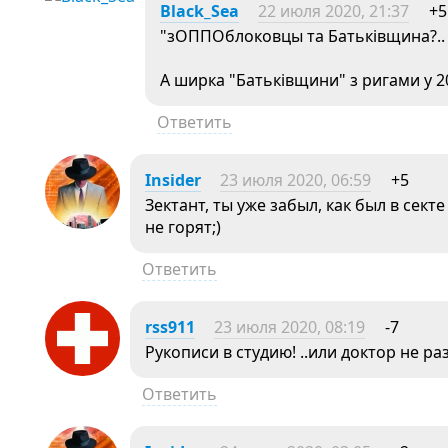
Black_Sea
22 июля 2020, 21:37
+5
"зОППОблоковцы та Батьківщина?.. 
А ширка "Батьківщини" з ригами у 20
Ответить
Insider
23 июля 2020, 06:59
+5
Зектант, ты уже забыл, как был в сек
не горят;)
Ответить
rss911
23 июля 2020, 08:19
-7
Рукописи в студию! ..или доктор не р
Ответить