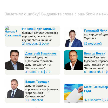
Заметили ошибку? Выделяйте слова с ошибкой и нажи
Николай Крикливый
Геннадий Чеки
бывший депутат Одесского
экс-народный деп
горсовета, депутатская
Украины
группа "Батькивщина"
21 новость
,
2 фото
89 новостей
Дмитрий Вишняков
Виктор Новак
бывший депутат
бывший депутат
Одесского горсовета,
Одесского горсове
депутатская группа
депутатская груп
"Батькивщина"
"Батькивщина"
3 новости
,
8 фото
6 новостей
,
11 ф
Вадим Терещук
депутат Одесского
Местные выбор
горсовета, член фракции
года
"Европейская
Солидарность"
13 новостей
327 новостей
,
7 