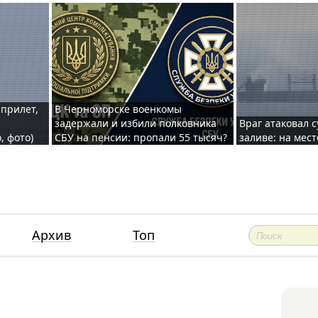
 прилет,
В Черноморске военкомы
задержали и избили полковника
Враг атаковал 
, фото)
СБУ на пенсии: пропали 55 тысяч?
заливе: на мес
Архив
Топ