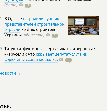
(фото)
17
1
В Одессе
наградили лучших
представителей строительной
отрасли
ко Дню строителя
Украины
(общество)
3
9
Титушки, фиктивные сертификаты и зерновые
«карусели»: что
скрывает депутат-слуга из
Одесчины «Саша-мешалка»
3
 новости →
атьи: