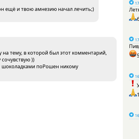
17
он ещё и твою амнезию начал лечить;)
Лет
17
Пив
у на тему, в которой был этот комментарий,
у сочувствую ))
ы с шоколадками поРошен никому
16
16