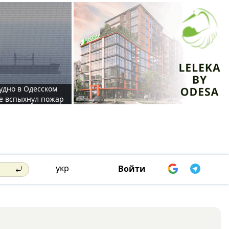
судно в Одесском
те вспыхнул пожар
укр
Войти