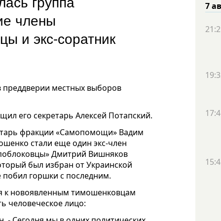
лась группа
7 а
ие члены
21:2
ы и экс-соратник
19:3
 в преддверии местных выборов
17:4
щил его секретарь Алексей Потапский.
ретарь фракции «Самопомощи» Вадим
ошенко стали еще один экс-член
поблоковцы» Дмитрий Вишняков
15:4
который был избран от Украинской
е побил горшки с последним.
ся к новоявленным тимошенковцам
ть человеческое лицо:
н. - Сегодня мы в одних политических