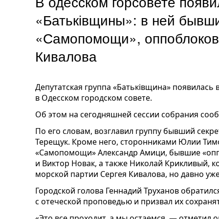
В одесском горсовете появи
«Батьківщины»: в ней бывш
«Самопомощи», оппоблоковц
Кивалова
Депутатская группа «Батьківщина» появилась
в Одесском городском совете.
Об этом на сегодняшней сессии собрания сооб
По его словам, возглавил группу бывший сек
Терещук. Кроме него, сторонниками Юлии Тим
«Самопомощи» Александр Амици, бывшие «оп
и Виктор Новак, а также Николай Крикливый, 
морской партии Сергея Кивалова, но давно уж
Городской голова Геннадий Труханов обратил
с отеческой проповедью и призвал их сохраня
«Это все проходит, а мы остаемся, — отметил о