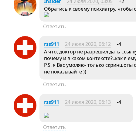
Insider
24 июля 2020, 03:05
+2
Обратись к своему психиатру, чтобы 
Ответить
rss911
24 июля 2020, 06:12
-4
А что, доктор не разрешил дать ссылк
почему и в каком контексте?..как я ем
P.S. я Вас умоляю- только скриншот
не показывайте ))
Ответить
rss911
24 июля 2020, 06:13
-4
Ответить