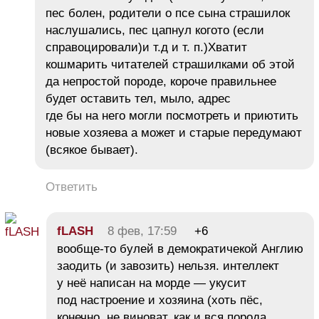
пес болен, родители о псе сына страшилок
наслушались, пес цапнул когото (если
справоцировали)и т.д и т. п.)Хватит
кошмарить читателей страшилками об этой
да непростой породе, короче правильнее
будет оставить тел, мыло, адрес
где бы на него могли посмотреть и приютить
новые хозяева а может и старые передумают
(всякое бывает).
Ответить
fLASH
8 фев, 17:59
+6
вообще-то булей в демократичекой Англию
заодить (и завозить) нельзя. интеллект
у неё написан на морде — укусит
под настроение и хозяина (хоть пёс,
конечно, не виноват, как и вся порода,