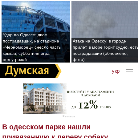
Удар по Одессе: двое
пострадавших, на стадионе
Атака на Одессу: в городе
«Черноморец» снесло часть
прилет, в море горит судно, ест
крыши, субботняя игра
пострадавшие (обновлено,
под угрозой
фото)
укр
Реклама
В одесском парке нашли
привязанную к дереву собаку