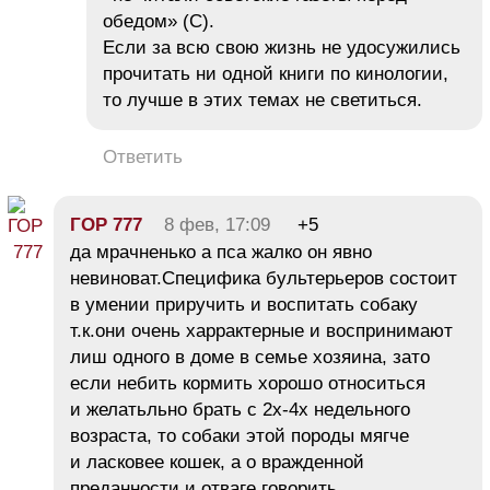
обедом» (С).
Если за всю свою жизнь не удосужились
прочитать ни одной книги по кинологии,
то лучше в этих темах не светиться.
Ответить
ГОР 777
8 фев, 17:09
+5
да мрачненько а пса жалко он явно
невиноват.Специфика бультерьеров состоит
в умении приручить и воспитать собаку
т.к.они очень харрактерные и воспринимают
лиш одного в доме в семье хозяина, зато
если небить кормить хорошо относиться
и желатьльно брать с 2х-4х недельного
возраста, то собаки этой породы мягче
и ласковее кошек, а о вражденной
преданности и отваге говорить