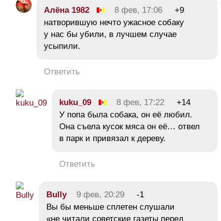
Алёна 1982
8 фев, 17:06
+9
натворившую нечто ужасное собаку
у нас бы убили, в лучшем случае
усыпили.
Ответить
kuku_09
8 фев, 17:22
+14
У попа была собака, он её любил.
Она съела кусок мяса он её… отвел
в парк и привязал к дереву.
Ответить
Bully
9 фев, 20:29
-1
Вы бы меньше сплетен слушали
«не читали советские газеты перед