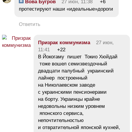
Вова Бугров
27 июн, 11:38
+6
протестируют наши «идеальные»дороги
Ответить
Призрак коммунизма
27 июн,
11:41
+22
В Йокогаму пишет Токио Хюйдай
тоже вошел семизвездочный
двадцати палубный украинский
лайнер построенный
на Николаевском заводе
с украинскими пенсионерами
на борту. Украинцы крайне
недовольны низким уровнем
японского сервиса,
непочтительностью
и отвратительной японской кухней,