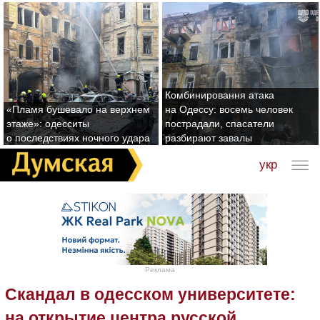
Комбинировання атака
«Пламя бушевало на верхнем
на Одессу: восемь человек
этаже»: одесситы
пострадали, спасатели
о последствиях ночного удара
разбирают завалы
укр
Реклама
Скандал в одесском университете:
на открытие центра русской