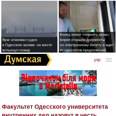
Конец эпохи «черного нала»:
Враг атаковал судно
мэрия открыла документы
в Одесском заливе: на месте
по электронному билету и ждет
вспыхнул пожар
от одесситов предложений
укр
Реклама
Факультет Одесского университета
внутренних дел назовут в честь