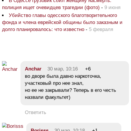
В Одессе грузовик сбил женщину насмерть:
полиция ищет очевидцев трагедии (фото)
-
9 июня
Убийство главы одесского благотворительного
фонда и члена еврейской общины было заказным и
долго планировалось: что известно
-
5 февраля
Anchar
30 мар, 10:16
+6
во дворе была давно наркоточка,
участковый про нее знал,
но ее не закрывали? Теперь в его честь
назвали факультет)
Ответить
Borisss
30 мар, 10:18
+1