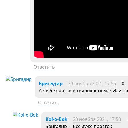
Ответить
Бригадир
23 ноября 2021, 17:55
0
А чё без маски и гидрокостюма? Или п
Ответить
Kol-o-Bok
23 ноября 2021, 17:58
Бригадир - Все дуже просто :