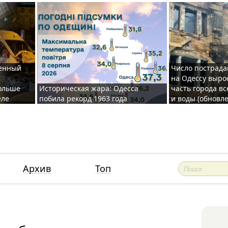
денный
Число пострада
на Одессу выро
больше
Историческая жара: Одесса
часть города вс
еле
побила рекорд 1963 года
и воды (обновле
Архив
Топ