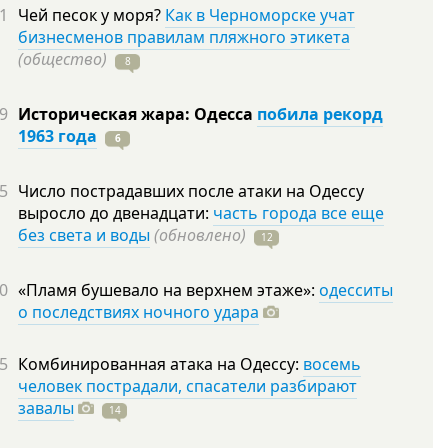
1
Чей песок у моря?
Как в Черноморске учат
бизнесменов правилам пляжного этикета
(общество)
8
9
Историческая жара: Одесса
побила рекорд
1963 года
6
5
Число пострадавших после атаки на Одессу
выросло до двенадцати:
часть города все еще
без света и воды
(обновлено)
12
0
«Пламя бушевало на верхнем этаже»:
одесситы
о последствиях ночного удара
5
Комбинированная атака на Одессу:
восемь
человек пострадали, спасатели разбирают
завалы
14