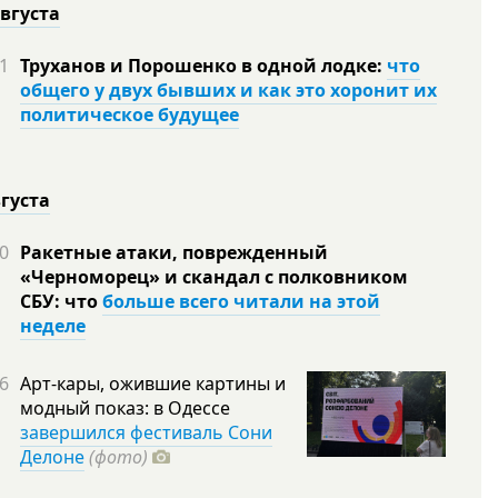
августа
1
Труханов и Порошенко в одной лодке:
что
общего у двух бывших и как это хоронит их
политическое будущее
вгуста
0
Ракетные атаки, поврежденный
«Черноморец» и скандал с полковником
СБУ: что
больше всего читали на этой
неделе
6
Арт-кары, ожившие картины и
модный показ: в Одессе
завершился фестиваль Сони
Делоне
(фото)