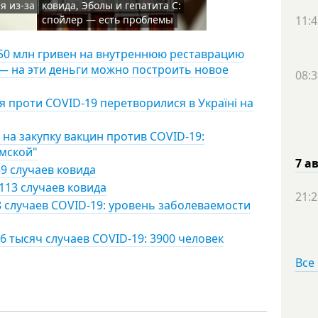
я из-за
ковида, Эболы и гепатита С:
спойлер — есть проблемы
11:4
150 млн гривен на внутреннюю реставрацию
— на эти деньги можно построить новое
08:3
я проти COVID-19 перетворилися в Україні на
на закупку вакцин против COVID-19:
умской"
7 а
9 случаев ковида
113 случаев ковида
21:2
8 случаев COVID-19: уровень заболеваемости
6 тысяч случаев COVID-19: 3900 человек
Все