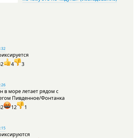
:32
фиксируется
32
4
3
:26
н в море летает рядом с
егом Пивденное/Фонтанка
32
12
1
:15
фиксируются