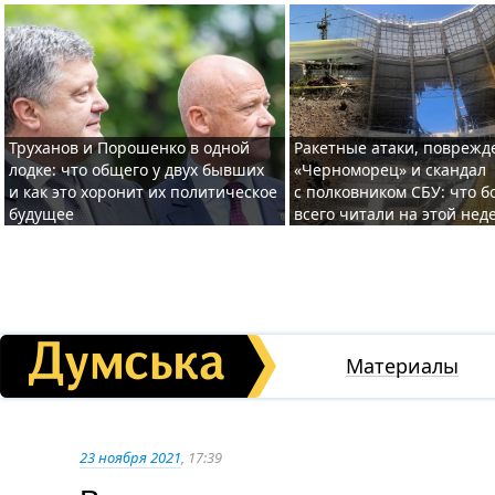
Труханов и Порошенко в одной
Ракетные атаки, повреж
лодке: что общего у двух бывших
«Черноморец» и скандал
и как это хоронит их политическое
с полковником СБУ: что 
будущее
всего читали на этой нед
Материалы
23 ноября 2021
, 17:39