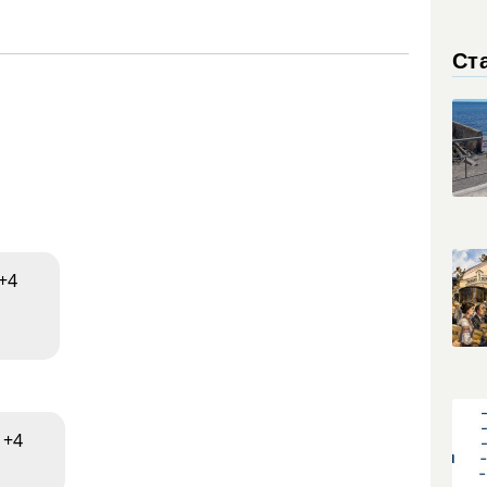
Ст
+4
+4