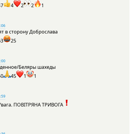
47
4
2
2
1
:06
ят в сторону Доброслава
63
25
:00
денное/Беляры шахеды
50
45
1
1
:59
Увага. ПОВІТРЯНА ТРИВОГА
1
:36