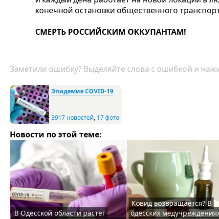
конечной остановки общественного транспорт
СМЕРТЬ РОССИЙСКИМ ОККУПАНТАМ!
Заметили ошибку? Выделяйте слова с ошибкой и нажи
Эпидемия COVID-19
3917 новостей
,
17 фото
Новости по этой теме:
Ковид возвращается? В
В Одесской области растет
одесских медучреждения