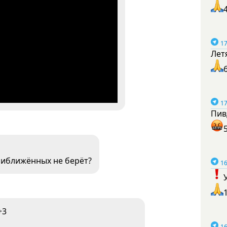
17
Лет
17
Пив
риближённых не берёт?
16
+3
16