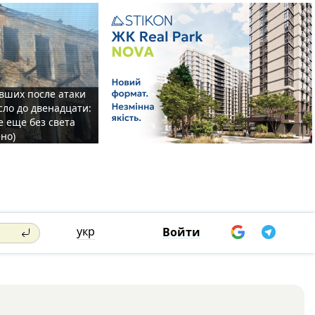
вших после атаки
сло до двенадцати:
е еще без света
но)
укр
Войти