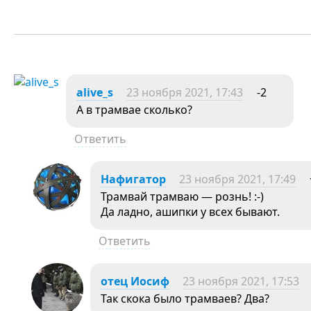
alive_s
23 ноября 2021, 17:43
-2
А в трамвае сколько?
Ответить
Нафигатор
23 ноября 2021, 17:49
Трамвай трамваю — рознь! :-)
Да ладно, ашипки у всех бывают.
Ответить
отец Иосиф
23 ноября 2021, 17:53
Так скока было трамваев? Два?