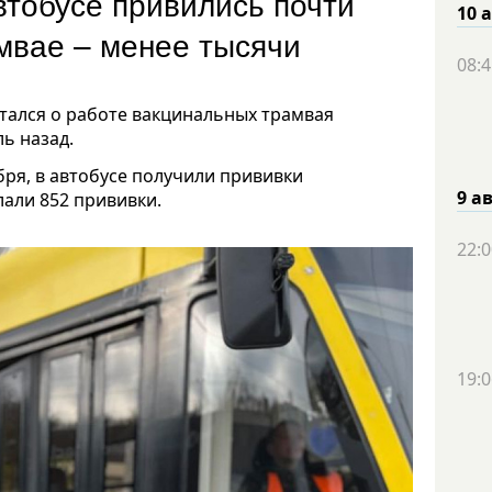
втобусе привились почти
10 
амвае – менее тысячи
08:4
тался о работе вакцинальных трамвая
ль назад.
бря, в автобусе получили прививки
9 а
лали 852 прививки.
22:0
19:0