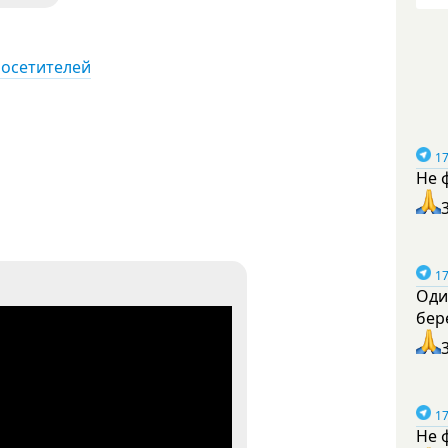
посетителей
17
Не 
17
Оди
бер
17
Не 