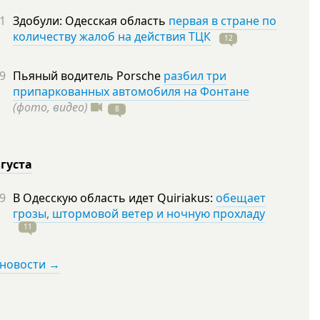
1
Здобули: Одесская область
первая в стране по
количеству жалоб на действия ТЦК
12
9
Пьяный водитель Porsche
разбил три
припаркованных автомобиля на Фонтане
(фото, видео)
8
вгуста
9
В Одесскую область идет Quiriakus:
обещает
грозы, штормовой ветер и ночную прохладу
11
 новости →