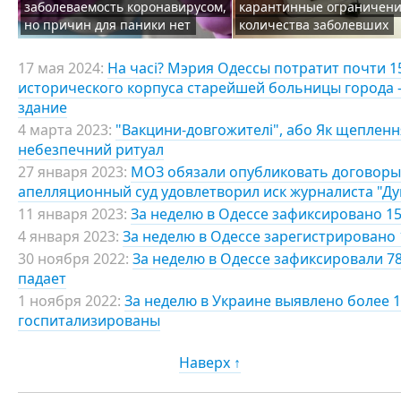
заболеваемость коронавирусом,
карантинные ограничени
но причин для паники нет
количества заболевших
17 мая 2024:
На часі? Мэрия Одессы потратит почти 
исторического корпуса старейшей больницы города 
здание
4 марта 2023:
"Вакцини-довгожителі", або Як щепленн
небезпечний ритуал
27 января 2023:
МОЗ обязали опубликовать договоры 
апелляционный суд удовлетворил иск журналиста "Д
11 января 2023:
За неделю в Одессе зафиксировано 15
4 января 2023:
За неделю в Одессе зарегистрировано 
30 ноября 2022:
За неделю в Одессе зафиксировали 7
падает
1 ноября 2022:
За неделю в Украине выявлено более 1
госпитализированы
Наверх ↑