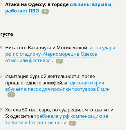
7
Атака на Одессу: в городе
слышны взрывы,
работает ПВО
8
вгуста
9
Никакого Вакарчука и Могилевской:
из-за удара
рф по стадиону «Черноморец» в Одессе
отменили фестиваль
13
2
Имитация бурной деятельности: после
прошлогоднего эпикфейла
одесская мэрия
вбухает в песок для посыпки тротуаров 8 млн
7
8
Хотела 50 тыс. евро, но суд решил, что хватит и
5: одесситка
требовала у рф компенсацию за
тревоги и бессонные ночи
28