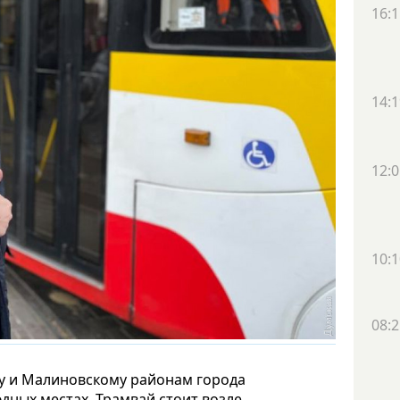
16:1
14:1
12:0
10:1
08:2
му и Малиновскому районам города
дных местах. Трамвай стоит возле