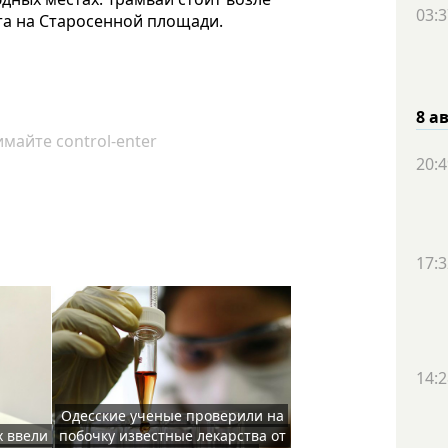
03:3
а на Старосенной площади.
8 а
майте control-enter
20:4
17:3
14:2
Одесские ученые проверили на
х ввели
побочку известные лекарства от