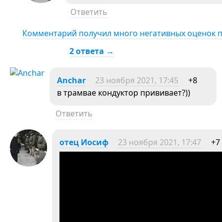
Ответить
Комментарий получил много негативных оценок 
2 ответа →
Anchar
23 ноября 2021, 17:45
+8
в трамвае кондуктор прививает?))
Ответить
отец Иосиф
23 ноября 2021, 17:47
+7