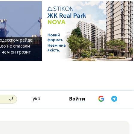
одесском рейде:
Leo не спасали
 чем он грозит
укр
Войти