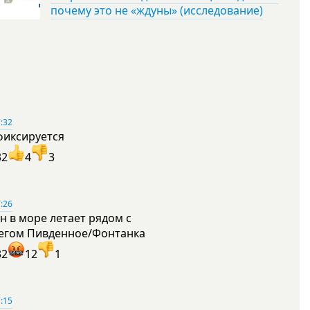
почему это не «ждуны» (исследование)
:32
фиксируется
32
4
3
:26
н в море летает рядом с
егом Пивденное/Фонтанка
32
12
1
:15