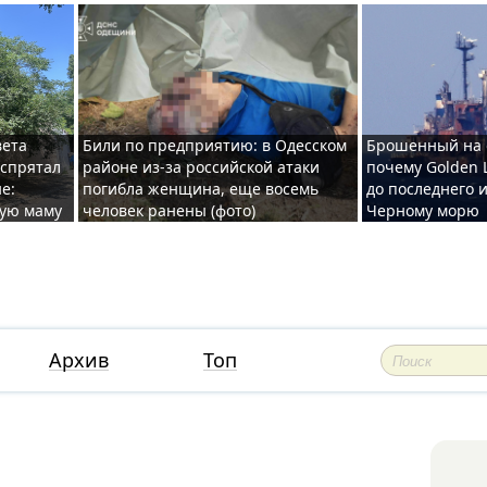
вета
Били по предприятию: в Одесском
Брошенный на 
 спрятал
районе из-за российской атаки
почему Golden 
е:
погибла женщина, еще восемь
до последнего и
ную маму
человек ранены (фото)
Черному морю
Архив
Топ