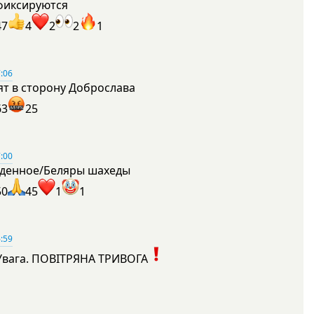
фиксируются
47
4
2
2
1
:06
ят в сторону Доброслава
63
25
:00
денное/Беляры шахеды
50
45
1
1
:59
Увага. ПОВІТРЯНА ТРИВОГА
1