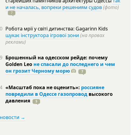
старейших памятников архитектуры Одессы
так
и не началась, вопреки решениям судов
(фото)
7
0
Робота мрії у світі дитинства: Gagarinn Kids
шукає інструктора ігрової зони
(на правах
реклами)
9
Брошенный на одесском рейде: почему
Golden Leo
не спасали до последнего и чем
он грозит Черному морю
7
4
«Масштаб пока не оценить»:
россияне
повредили в Одессе газопровод
высокого
давления
5
 новости →