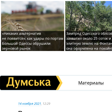
«Никаких альтернатив
Зампред Одесского облсо
не появится»: как удары по портам
захватил около 25 соток и
Большой Одессы обрушили
элитную землю на Фонтан
зерновой рынок
она оформлена на покой
Материалы
14 ноября 2021
, 12:29