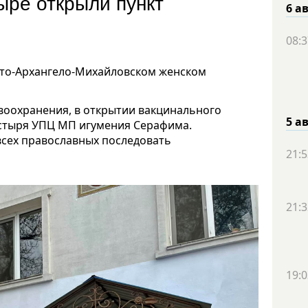
ыре открыли пункт
6 а
08:3
ято-Архангело-Михайловском женском
воохранения, в открытии вакцинального
5 а
астыря УПЦ МП игумения Серафима.
всех православных последовать
21:5
21:3
19:0