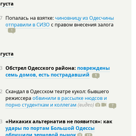
вгуста
7
Попалась на взятке:
чиновницу из Одесчины
отправили в СИЗО
с правом внесения залога
1
вгуста
3
Обстрел Одесского района:
повреждены
семь домов, есть пострадавший
1
2
Скандал в Одесском театре кукол: бывшего
режиссера
обвинили в рассылке нюдсов и
порно студенткам и коллегам
(видео)
7
3
«Никаких альтернатив не появится»: как
удары по портам Большой Одессы
обрушили зерновой рынок
17