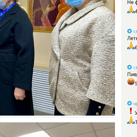
Не 
17
Лет
17
Пив
16