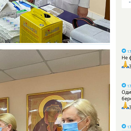
17
Не 
17
Оди
бер
17