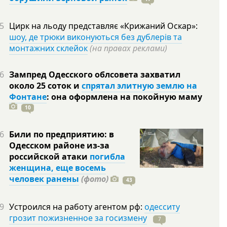
5
Цирк на льоду представляє «Крижаний Оскар»:
шоу, де трюки виконуються без дублерів та
монтажних склейок
(на правах реклами)
6
Зампред Одесского облсовета захватил
около 25 соток и
спрятал элитную землю на
Фонтане
: она оформлена на покойную
маму
10
6
Били по предприятию: в
Одесском районе из-за
российской атаки
погибла
женщина, еще восемь
человек ранены
(фото)
43
9
Устроился на работу агентом рф:
одесситу
грозит пожизненное за госизмену
7