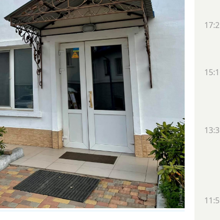
17:2
15:1
13:3
11:5