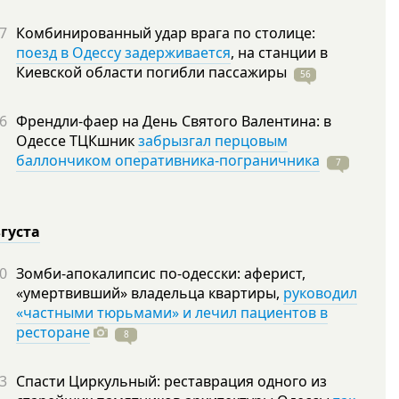
7
Комбинированный удар врага по столице:
поезд в Одессу задерживается
, на станции в
Киевской области погибли
пассажиры
56
6
Френдли-фаер на День Святого Валентина: в
Одессе ТЦКшник
забрызгал перцовым
баллончиком оперативника-пограничника
7
вгуста
0
Зомби-апокалипсис по-одесски: аферист,
«умертвивший» владельца квартиры,
руководил
«частными тюрьмами» и лечил пациентов в
ресторане
8
3
Спасти Циркульный: реставрация одного из