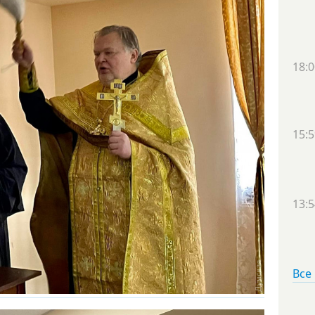
18:0
15:5
13:5
Все