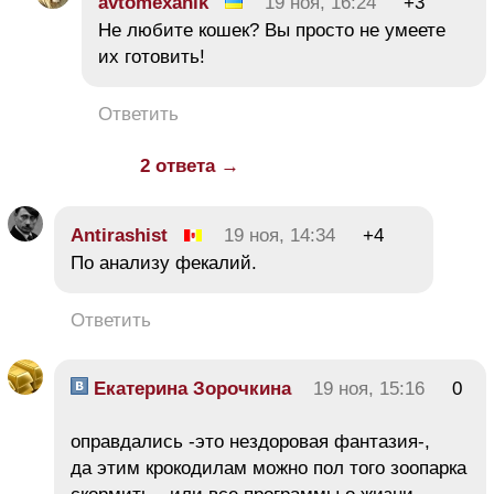
avtomexanik
19 ноя, 16:24
+3
Не любите кошек? Вы просто не умеете
их готовить!
Ответить
2 ответа →
Antirashist
19 ноя, 14:34
+4
По анализу фекалий.
Ответить
Екатерина Зорочкина
19 ноя, 15:16
0
оправдались -это нездоровая фантазия-,
да этим крокодилам можно пол того зоопарка