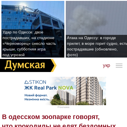
Удар по Одессе: двое
пострадавших, на стадионе
Атака на Одессу: в городе
«Черноморец» снесло часть
прилет, в море горит судно, ест
крыши, субботняя игра
пострадавшие (обновлено,
под угрозой
фото)
укр
Реклама
В одесском зоопарке говорят,
что крокодилы не едят бездомных