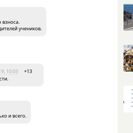
о взноса.
дителей учеников.
9, 10:03
+13
сти.
ко и всего.