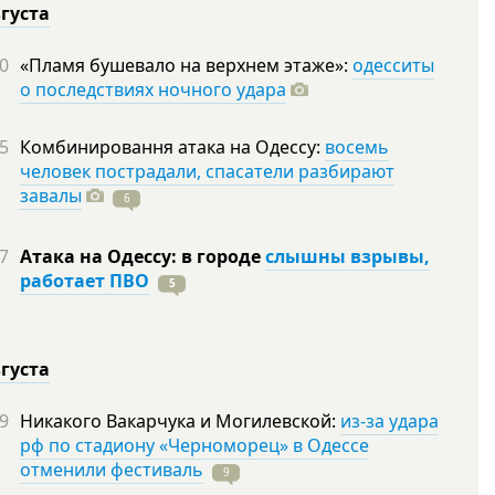
вгуста
0
«Пламя бушевало на верхнем этаже»:
одесситы
о последствиях ночного удара
5
Комбинировання атака на Одессу:
восемь
человек пострадали, спасатели разбирают
завалы
6
7
Атака на Одессу: в городе
слышны взрывы,
работает ПВО
5
вгуста
9
Никакого Вакарчука и Могилевской:
из-за удара
рф по стадиону «Черноморец» в Одессе
отменили фестиваль
9