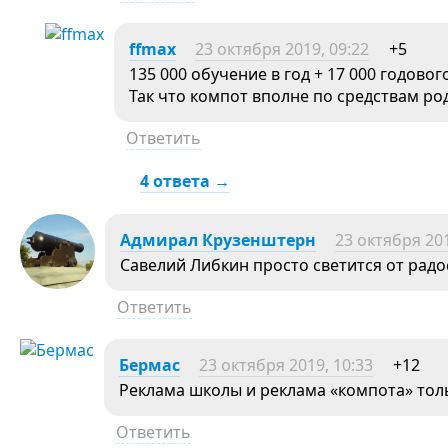
ffmax
23 октября 2019, 09:22
+5
135 000 обучение в год + 17 000 годовог
Так что компот вполне по средствам ро
Ответить
4 ответа →
Адмирал Крузенштерн
23 октября 201
Савелий Либкин просто светится от радо
Ответить
Бермас
23 октября 2019, 10:33
+12
Реклама школы и реклама «компота» толь
Ответить