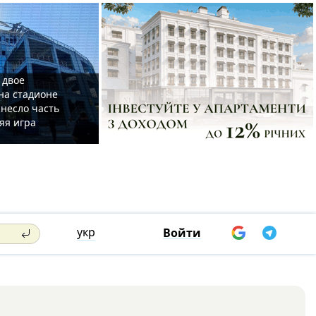
 двое
на стадионе
несло часть
яя игра
укр
Войти