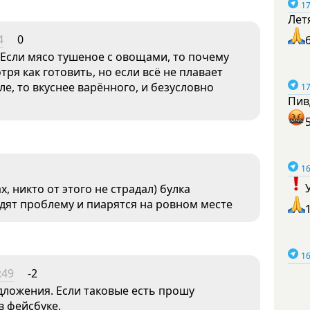
17
Лет
4
0
 Если мясо тушеное с овощами, то почему
тря как готовить, но если всё не плавает
ле, то вкуснее варённого, и безусловно
17
Пив
16
, никто от этого не страдал) булка
одят проблему и пиарятся на ровном месте
16
:49
-2
дложения. Если таковые есть прошу
в фейсбуке.