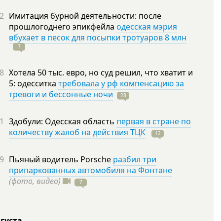
2
Имитация бурной деятельности: после
прошлогоднего эпикфейла
одесская мэрия
вбухает в песок для посыпки тротуаров 8 млн
7
8
Хотела 50 тыс. евро, но суд решил, что хватит и
5: одесситка
требовала у рф компенсацию за
тревоги и бессонные ночи
28
1
Здобули: Одесская область
первая в стране по
количеству жалоб на действия ТЦК
12
9
Пьяный водитель Porsche
разбил три
припаркованных автомобиля на Фонтане
(фото, видео)
7
вгуста