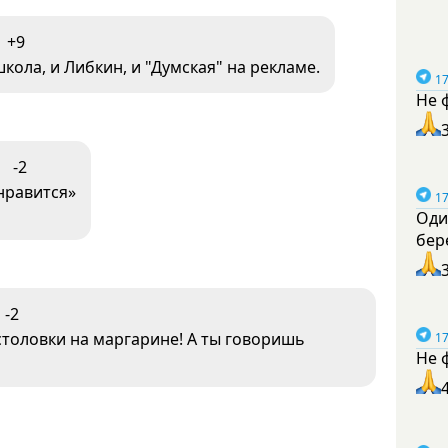
+9
школа, и Либкин, и "Думская" на рекламе.
17
Не 
-2
 нравится»
17
Оди
бер
-2
столовки на маргарине! А ты говоришь
17
Не 