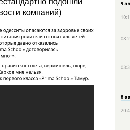
нестандартно подошли
9 а
новости компаний)
10:1
е одесситы опасаются за здоровье своих
питания родители готовят для детей
08:2
которые давно отказались
ima School» договорилась
омпот».
 нравится котлета, вермишель, пюре,
03:3
Жаркое мне нельзя,
к первого класса «Prima School» Тимур.
8 а
20:4