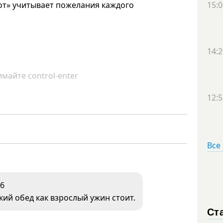
от» учитывает пожелания каждого
15:0
14:2
майте control-enter
12:5
Все
6
кий обед как взрослый ужин стоит.
Ст