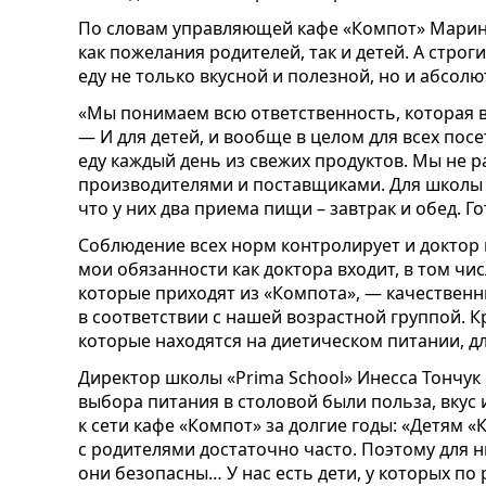
По словам управляющей кафе «Компот» Марин
как пожелания родителей, так и детей. А стро
еду не только вкусной и полезной, но и абсол
«Мы понимаем всю ответственность, которая в
— И для детей, и вообще в целом для всех пос
еду каждый день из свежих продуктов. Мы не
производителями и поставщиками. Для школы м
что у них два приема пищи – завтрак и обед. Г
Соблюдение всех норм контролирует и доктор
мои обязанности как доктора входит, в том чис
которые приходят из «Компота», — качественн
в соответствии с нашей возрастной группой. Кр
которые находятся на диетическом питании, дл
Директор школы «Prima School» Инесса Тончук
выбора питания в столовой были польза, вкус
к сети кафе «Компот» за долгие годы: «Детям «
с родителями достаточно часто. Поэтому для 
они безопасны… У нас есть дети, у которых п