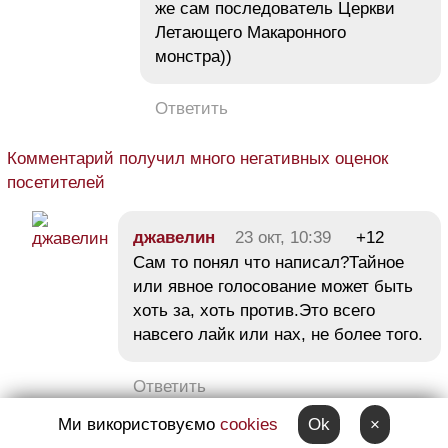
же сам последователь Церкви
Летающего Макаронного
монстра))
Ответить
Комментарий получил много негативных оценок
посетителей
джавелин
23 окт, 10:39
+12
Сам то понял что написал?Тайное
или явное голосование может быть
хоть за, хоть против.Это всего
навсего лайк или нах, не более того.
Ответить
Ми використовуємо
cookies
Ok
×
Комментарий получил много негативных оценок