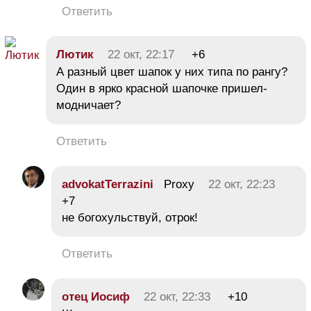
Ответить
Лютик
22 окт, 22:17
+6
А разный цвет шапок у них типа по рангу?
Один в ярко красной шапочке пришел-
модничает?
Ответить
advokatTerrazini
Proxy
22 окт, 22:23
+7
не богохульствуй, отрок!
Ответить
отец Иосиф
22 окт, 22:33
+10