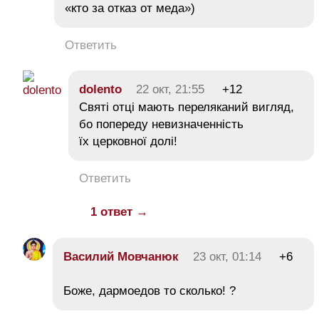
«кто за отказ от меда»)
Ответить
dolento
22 окт, 21:55
+12
Святі отці мають переляканий вигляд,
бо попереду невизначенність
їх церковної долі!
Ответить
1 ответ →
Василий Мовчанюк
23 окт, 01:14
+6
Боже, дармоедов то сколько! ?